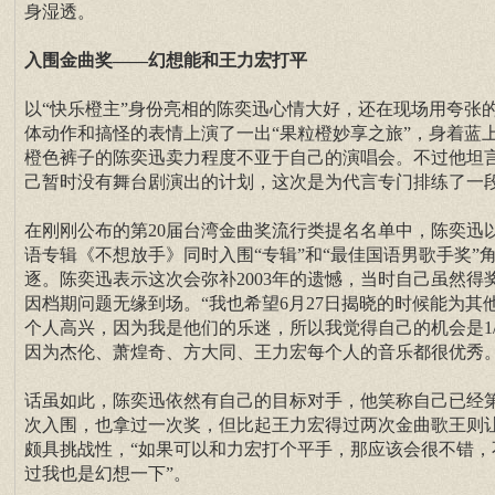
身湿透。
入围金曲奖——幻想能和王力宏打平
以“快乐橙主”身份亮相的陈奕迅心情大好，还在现场用夸张
体动作和搞怪的表情上演了一出“果粒橙妙享之旅”，身着蓝
橙色裤子的陈奕迅卖力程度不亚于自己的演唱会。不过他坦
己暂时没有舞台剧演出的计划，这次是为代言专门排练了一
在刚刚公布的第20届台湾金曲奖流行类提名名单中，陈奕迅
语专辑《不想放手》同时入围“专辑”和“最佳国语男歌手奖”
逐。陈奕迅表示这次会弥补2003年的遗憾，当时自己虽然得
因档期问题无缘到场。“我也希望6月27日揭晓的时候能为其
个人高兴，因为我是他们的乐迷，所以我觉得自己的机会是1/
因为杰伦、萧煌奇、方大同、王力宏每个人的音乐都很优秀。
话虽如此，陈奕迅依然有自己的目标对手，他笑称自己已经
次入围，也拿过一次奖，但比起王力宏得过两次金曲歌王则
颇具挑战性，“如果可以和力宏打个平手，那应该会很不错，
过我也是幻想一下”。