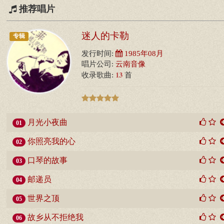
推荐唱片
迷人的卡勒
专辑
发行时间:
1985年08月
唱片公司:
云南音像
13
收录歌曲:
首
月光小夜曲
01
你照亮我的心
02
口琴的故事
03
邮递员
04
世界之顶
05
故乡从不拒绝我
06