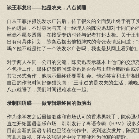
谈王菲复出——她是农夫，八点就睡
自从王菲拍摄洗发水广告后，传了很久的全面复出终于有了
性的进展，不过身为与其同一经理人的陈奕迅却对于同门的
丝毫不愿多透露，在接受专访时还与记者打起太极。关于王
出有何具体计划，陈奕迅摆出他招牌式的夸张表情反问道：“
吗？她不就是拍了一个洗发水广告吗，我也是从网上看到的。
对于两人在同一公司的交流，陈奕迅表示基本上他们的交流
不包括工作。媒体仍然追问陈奕迅是否会与王菲合唱歌曲或
其它形式合作，他表示最终还要看机会。他还笑言和王菲相
自己的作息时间好像猫头鹰：“王菲过的是农夫的生活，她晚
八点就睡了，我们时间很难凑在一起。”
录制国语碟——做专辑最终目的做演出
作为张学友之后最被歌迷和市场认可的香港男歌手，陈奕迅
直在开拓国语音乐市场，刚刚发行了粤语专辑《H3M》没多
目前全新的国语专辑也已经在制作中。谈到这次发片，陈奕
言非常重视，还在这张唱片中收了蔡健雅为他写的新歌。