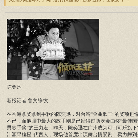
陈奕迅
新报记者 鲁文静/文
在香港拿奖拿到手软的陈奕迅，对台湾“金曲歌王”的奖项也
不已，而他眼中最大的敌手则是已经得过两次金曲奖“最佳国
男歌手奖”的王力宏。昨天，陈奕迅在广州成为可口可乐旗下
汁源果粒橙”代言人，现场他首度出演舞台情景剧，卖力舞到