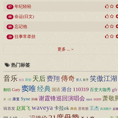
年纪轻轻
07
命运(日文)
08
忘记他
09
往事常牵挂
10
更多 ...
热门标签
音乐
傳奇
费翔
笑傲江湖
天后
原创
婴儿
歌手
生日
窦唯
经典
港台
110319
gfr
国语
Gary
百变大咖秀
翻唱
萧敬
谢霆锋巡回演唱会
Syne
康复
孙楠
师《回
张国荣
我願意
waveya
卡拉ok
赵翼飞
王杰
辑首发
舞曲
苏有朋
高清图片
赵
21度母赞