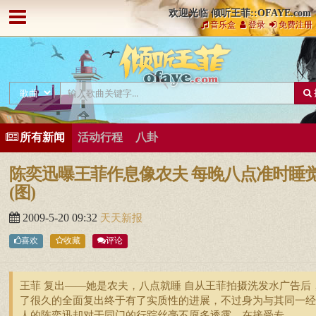
欢迎光临 倾听王菲::OFAYE.com
音乐盒
登录
免费注册
所有新闻
活动行程
八卦
陈奕迅曝王菲作息像农夫 每晚八点准时睡
(图)
2009-5-20 09:32
天天新报
喜欢
收藏
评论
王菲 复出――她是农夫，八点就睡 自从王菲拍摄洗发水广告后
了很久的全面复出终于有了实质性的进展，不过身为与其同一经
人的陈奕迅却对于同门的行踪丝毫不愿多透露，在接受专 ...