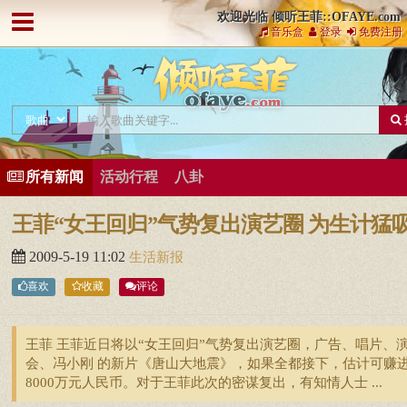
欢迎光临 倾听王菲::OFAYE.com
音乐盒
登录
免费注册
所有新闻
活动行程
八卦
王菲“女王回归”气势复出演艺圈 为生计猛
2009-5-19 11:02
生活新报
喜欢
收藏
评论
王菲 王菲近日将以“女王回归”气势复出演艺圈，广告、唱片、
会、冯小刚 的新片《唐山大地震》，如果全都接下，估计可赚
8000万元人民币。对于王菲此次的密谋复出，有知情人士 ...