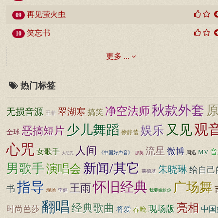
再见萤火虫
09
笑忘书
10
更多 ...
热门标签
秋款外套
净空法师
无损音源
翠湖寒
搞笑
王菲
观
少儿舞蹈
又见
娱乐
恶搞短片
全球
徐静蕾
心咒
人间
流星
微博
女歌手
音
MV
《中国好声音》
周迅
那英
大悲咒
新闻/其它
男歌手
演唱会
朱晓琳
给自己
莱德基
指导
怀旧经典
广场舞
王雨
书
现场
李健
我要嫁给你
翻唱
亮相
经典歌曲
现场版
时尚芭莎
将爱
中国
春晚