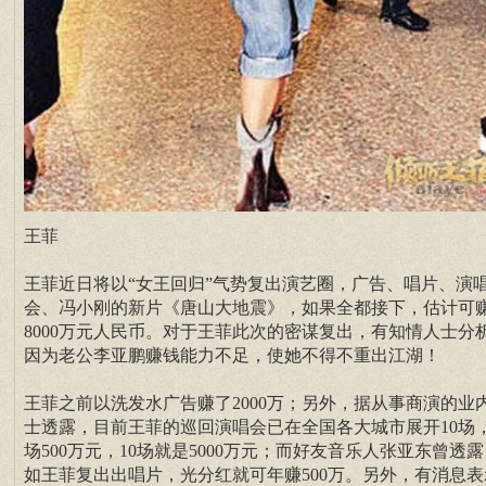
王菲
王菲近日将以“女王回归”气势复出演艺圈，广告、唱片、演
会、冯小刚的新片《唐山大地震》，如果全都接下，估计可
8000万元人民币。对于王菲此次的密谋复出，有知情人士分
因为老公李亚鹏赚钱能力不足，使她不得不重出江湖！
王菲之前以洗发水广告赚了2000万；另外，据从事商演的业
士透露，目前王菲的巡回演唱会已在全国各大城市展开10场
场500万元，10场就是5000万元；而好友音乐人张亚东曾透
如王菲复出出唱片，光分红就可年赚500万。另外，有消息表