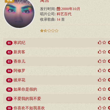
专辑
发行时间:
2000年10月
唱片公司:
科艺百代
14
收录歌曲:
首
寒武纪
01
新房客
02
香奈儿
03
阿修罗
04
彼岸花
05
如果你是假的
06
不爱我的我不爱
07
你喜欢不如我喜欢
08