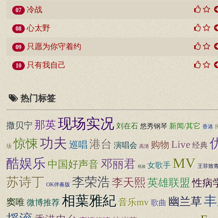
冷战
07
心太野
08
只愿为你守着约
09
只有我自己
10
热门标签
现场实况
那英
撒贝宁
新闻/其它
刘在石
悠秀钢琴
香港
功夫
惊悚
港台
Live
巡唱
购物
演唱会
经典
场
高清
MV
酷娱乐
邓丽君
中国好声音
女歌手
王菲致
视频
苏诗丁
李荣浩
李天熙
英雄联盟
性病
OK伴奏版
相葉雅紀
丰
幽兰草
窦唯
音乐mv
微博推荐
歌曲