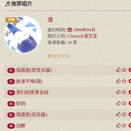
推荐唱片
迷
专辑
发行时间:
1994年04月
唱片公司:
Cinepoly新艺宝
10
收录歌曲:
首
我愿意(管弦乐版)
01
执迷不悔(国)
02
变幻的世界在转
03
软弱
04
我愿意(弦乐版)
05
沉醉
06