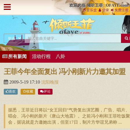
欢迎光临 倾听王菲::OFAYE.com
音乐盒
登录
免费注册
所有新闻
活动行程
八卦
王菲今年全面复出 冯小刚新片力邀其加盟
2009-5-19 17:10
沈阳晚报
喜欢
收藏
评论
据悉，王菲近日将以“女王回归”气势复出演艺圈，广告、唱片、
唱会、冯小刚的新片《唐山大地震》。之前冯小刚和王菲吃饭聚
会，据说就是力邀她出演，但至17日，制片方华谊兄弟称 ...