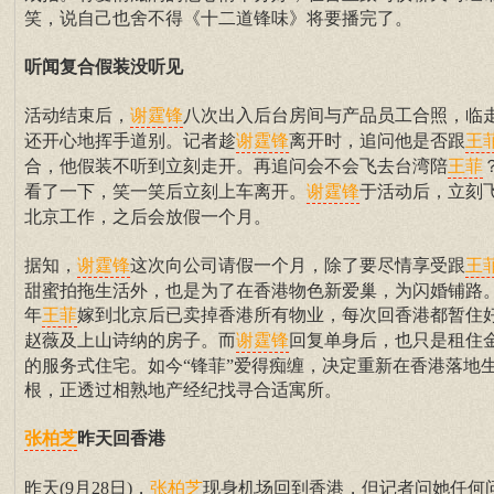
笑，说自己也舍不得《十二道锋味》将要播完了。
听闻复合假装没听见
活动结束后，
八次出入后台房间与产品员工合照，临
谢霆锋
还开心地挥手道别。记者趁
离开时，追问他是否跟
谢霆锋
王
合，他假装不听到立刻走开。再追问会不会飞去台湾陪
王菲
看了一下，笑一笑后立刻上车离开。
于活动后，立刻
谢霆锋
北京工作，之后会放假一个月。
据知，
这次向公司请假一个月，除了要尽情享受跟
谢霆锋
王
甜蜜拍拖生活外，也是为了在香港物色新爱巢，为闪婚铺路
年
嫁到北京后已卖掉香港所有物业，每次回香港都暂住
王菲
赵薇及上山诗纳的房子。而
回复单身后，也只是租住
谢霆锋
的服务式住宅。如今“锋菲”爱得痴缠，决定重新在香港落地
根，正透过相熟地产经纪找寻合适寓所。
昨天回香港
张柏芝
昨天(9月28日)，
现身机场回到香港，但记者问她任何
张柏芝