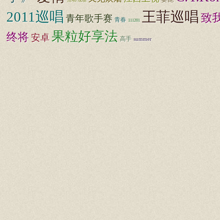
活动/现场
2011巡唱
王菲巡唱
致
青年歌手赛
青春
111201
果粒好享法
终将
安卓
高手
summer