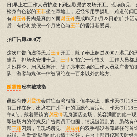
日)早上在工作人员护送下到达取景的农场开工。现场所见，
松身白色衫的
坐在草地上，还经常用手摸肚，难道传闻
王菲
有
骨肉是真的？而
完成昨天(9月28日)的广州活
谢霆锋
谢霆锋
后，有传将放假一个月物色与
的香港新爱巢。
王菲
拍广告赚2000万
这次广告商邀得天后
开工，除了奉上超过2000万港元的
王菲
酬劳，排场也安排十足。
每拍完一个镜头，工作人员都
王菲
为她撑伞、扇风及擦汗。除了兆丰农场的工作人员及广告拍
队，游客与媒体一律被隔绝在一百米以外的地方。
没有戴戒指
谢霆锋
虽然有传
会前往台湾相陪，但事实上，他昨天(9月28日
谢霆锋
有工作在身，出席在广州举行的面膜代言活动。昨天(9月28日
午4点，戴着墨镜的
现身酒店会场，笑容满面的他一现
谢霆锋
即被场内的传媒及广告商员工包围，情况挺混乱的。虽然有
跟
闪婚，但现场所见，
的双手都没有佩戴任何首
王菲
谢霆锋
戒指。有爱情滋润的他心情十分好，在台上跟司仪聊天时经