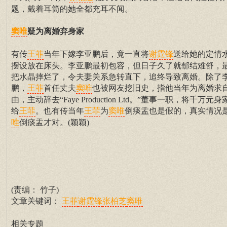
题，戴着耳筒的她全都充耳不闻。
疑为离婚弃身家
窦唯
有传
当年下嫁李亚鹏后，竟一直将
送给她的定情
王菲
谢霆锋
摆设放在床头。李亚鹏最初包容，但日子久了就郁结难舒，
把水晶摔烂了，令夫妻关系急转直下，追终导致离婚。除了
鹏，
首任丈夫
也被网友挖旧史，指他当年为离婚求
王菲
窦唯
由，主动辞去“Faye Production Ltd。”董事一职，将千万元身
给
。也有传当年
为
倒痰盂也是假的，真实情况
王菲
王菲
窦唯
倒痰盂才对。(颖颖)
唯
(责编： 竹子)
文章关键词：
王菲
谢霆锋
张柏芝
窦唯
相关专题