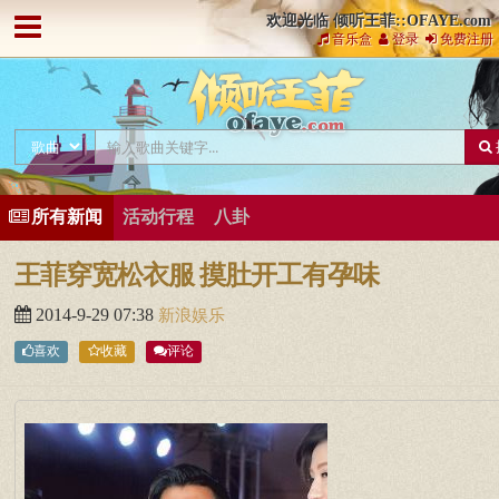
欢迎光临 倾听王菲::OFAYE.com
音乐盒
登录
免费注册
所有新闻
活动行程
八卦
王菲穿宽松衣服 摸肚开工有孕味
2014-9-29 07:38
新浪娱乐
喜欢
收藏
评论