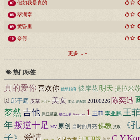
假如我是真的
07
翠湖寒
08
黄昏里
09
奈何
10
更多 ...
热门标签
真的爱你
明天
喜欢你
彼岸花
提拉米
优酷拍客
美女
陈奕迅
邱于庭
以
20100226
皮草
MTV
爱配音
李嫣
1
梦然
吉他
王
王菲
李亚鹏
疯狂整蛊
Karaoke
模仿王菲
《孔
年
叛逆十足
佛教
原创
当时的月亮
MV
艾歌
子》
爱情
C.Y.Ko
江西卫视
又见炊烟
姜昆