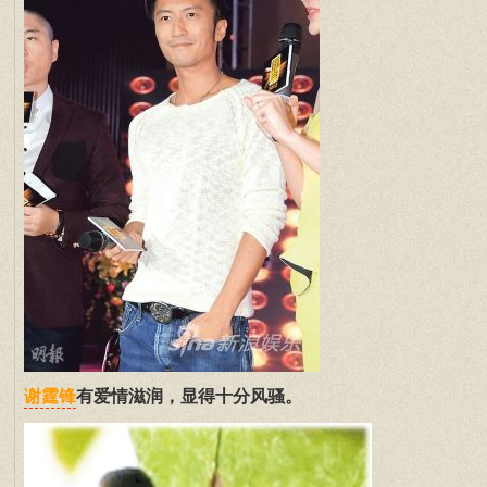
有爱情滋润，显得十分风骚。
谢霆锋