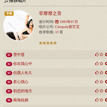
推荐唱片
菲靡靡之音
专辑
发行时间:
1995年07月
唱片公司:
Cinepoly新艺宝
13
收录歌曲:
首
雪中莲
01
你在我心中
02
但愿人长久
03
君心我心
04
初恋的地方
05
南海姑娘
06