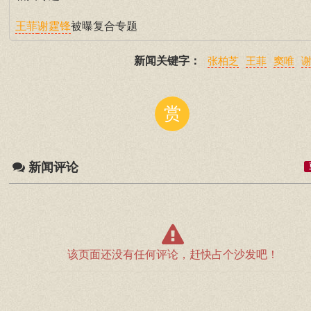
被曝复合专题
王菲
谢霆锋
新闻关键字：
张柏芝
王菲
窦唯
赏
新闻评论
该页面还没有任何评论，赶快占个沙发吧！