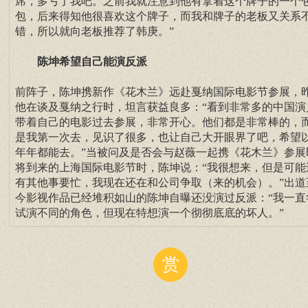
席，多亏了我吧。之前我就注意到他有拿着这个牌子的一个
包，后来得知他很喜欢这个牌子，而我和牌子的老板又关系
错，所以就向老板推荐了韩庚。”
陈坤希望自己能演反派
前阵子，陈坤携新作《花木兰》远赴戛纳国际电影节参展，
他在谈及戛纳之行时，坦言获益良多：“看到非常多的中国演
带着自己的电影过去参展，非常开心。他们都是非常棒的，
是我第一次去，见识了很多，也让自己大开眼界了吧，希望
年年都能去。”当被问及是否会与赵薇一起携《花木兰》参展
将到来的上海国际电影节时，陈坤说：“我很想来，但是可能
有其他事要忙，我现在还在和公司争取（来的机会）。”出道
今影视作品已经堆积如山的陈坤自曝还没演过反派：“我一直
试演不同的角色，但现在特想演一个彻彻底底的坏人。”
赏