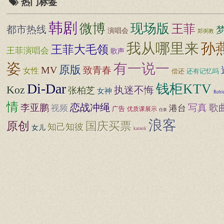
热门标签
韩剧
微博
现场版
王菲
都市热线
演唱会
郑弼教
我从哪里来
孙
王菲大毛领
王菲演唱会
歌声
姿
有一说一
原版
MV
致青春
女性
还有记忆吗
偿还
Di-Dar
钱柜KTV
Koz
执迷不悔
张柏芝
女神
Robi
情
李亚鹏
恋战冲绳
写真
歌
视频
港台
广告
优质课展示
任泉
浪客
原创
国庆买票
知己知彼
女儿
karaok