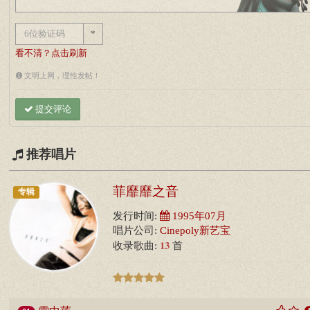
*
看不清？点击刷新
文明上网，理性发帖！
提交评论
推荐唱片
菲靡靡之音
专辑
发行时间:
1995年07月
唱片公司:
Cinepoly新艺宝
13
收录歌曲:
首