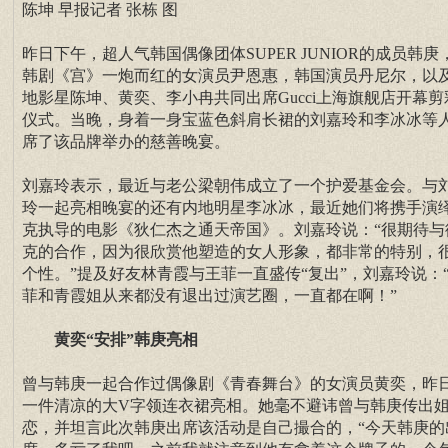
陈坤 早报记者 张栋 图
昨日下午，超人气韩国偶像团体SUPER JUNIOR的成员韩庚
韩剧《宫》一炮而红的女演员尹恩惠，韩国演员丹尼尔，以
地影星陈坤、黄奕、李小冉共同出席Gucci上海旗舰店开幕剪
仪式。当晚，身着一身宝蓝色斜肩长裙的刘嘉玲和李冰冰等
席了该品牌举办的慈善晚宴。
刘嘉玲表示，最近与老公梁朝伟成立了一个护爱基金会。与
玲一起亮相晚宴的还有内地明星李冰冰，最近她们将携手演
克执导的电影《狄仁杰之通天帝国》。刘嘉玲说：“很期待与
克的合作，因为很欣赏他塑造的女人形象，都非常的特别，
个性。”提及好友林青霞与王菲一直盛传“复出”，刘嘉玲说：
菲和青霞姐从来都没有退出过演艺圈，一直都在啊！”
黄奕“安排”韩庚亮相
曾与韩庚一起合作过偶像剧《青春舞台》的女演员黄奕，昨
一件清凉的大V字领连衣裙亮相。她毫不避讳曾与韩庚传出
恋，并坦言此次韩庚出席该活动是自己撮合的，“今天韩庚的