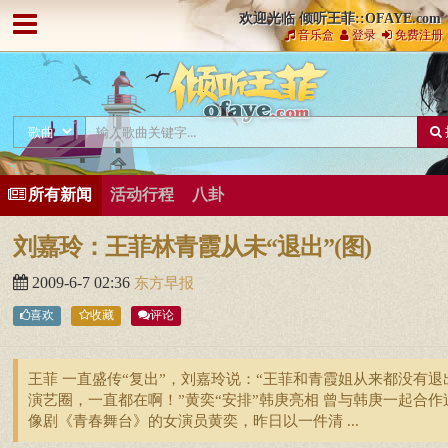
欢迎光临 倾听王菲::OFAYE.com
音乐盒
登录
免费注册
所有新闻
活动行程
八卦
刘嘉玲：王菲林青霞从未“退出”(图)
2009-6-7 02:36
东方早报
喜欢
收藏
评论
王菲 一直盛传“复出”，刘嘉玲说：“王菲和青霞姐从来都没有退
演艺圈，一直都在啊！”黄奕“安排”韩庚亮相 曾与韩庚一起合作
像剧《青春舞台》的女演员黄奕，昨日以一件清 ...