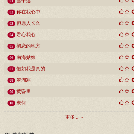
雪中莲
01
你在我心中
02
但愿人长久
03
君心我心
04
初恋的地方
05
南海姑娘
06
假如我是真的
07
翠湖寒
08
黄昏里
09
奈何
10
更多 ...