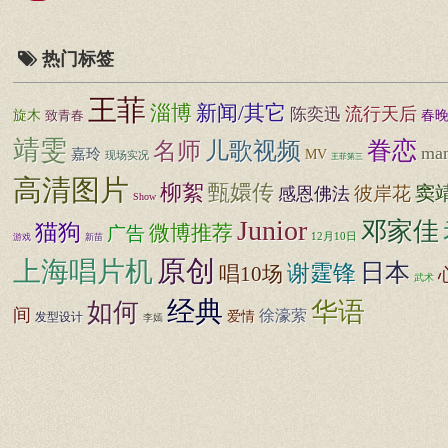
热门标签
王菲
淄博
新闻/其它
流行天后
陈奕迅
旋木
春
致青春
靖雯
眷恋
名师
儿歌视频
ma
嘉玲
MV
现场实况
王菲第三
高清图片
柳絮
甄嬛传
窦
彼岸花
感恩佛法
Show
Junior
邓家佳
猫狗
微博推荐
广告
12月10日
游戏
新苗
原创
上海唱片机
日本
谢霆锋
唱10场
武术
经典
华语
如何
间
徐濠萦
爱情
发型设计
李嫣