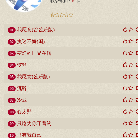
10
收录歌曲:
首
我愿意(管弦乐版)
01
执迷不悔(国)
02
变幻的世界在转
03
软弱
04
我愿意(弦乐版)
05
沉醉
06
冷战
07
心太野
08
只愿为你守着约
09
只有我自己
10