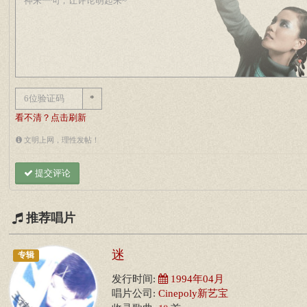
*
看不清？点击刷新
文明上网，理性发帖！
提交评论
推荐唱片
迷
专辑
发行时间:
1994年04月
唱片公司:
Cinepoly新艺宝