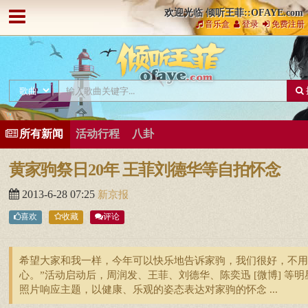
欢迎光临 倾听王菲::OFAYE.com
音乐盒
登录
免费注册
所有新闻
活动行程
八卦
黄家驹祭日20年 王菲刘德华等自拍怀念
2013-6-28 07:25
新京报
喜欢
收藏
评论
希望大家和我一样，今年可以快乐地告诉家驹，我们很好，不用
心。”活动启动后，周润发、王菲、刘德华、陈奕迅 [微博] 等明
照片响应主题，以健康、乐观的姿态表达对家驹的怀念 ...