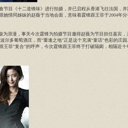
食节目《十二道锋味》进行拍摄，并已启程从香港飞往法国，并
她情同姊妹的赵薇于当地会面，意味着霆锋跟王菲于2004年分
点极为浪漫，事关今次霆锋为拍摄节目邀得赵薇为节目担任嘉宾，
法国波尔多葡萄酒庄，而“重逢之地”正是这个充满“童话”色彩的庄
跟王菲“复合”的呼声，今次霆锋跟王菲终于打破隔阂，相隔近十