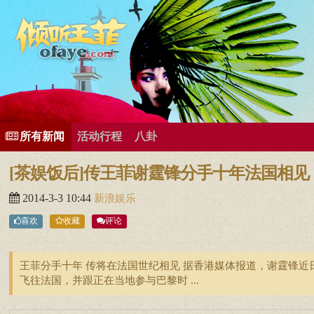
所有歌曲专辑
王菲新闻
王菲的精美图片
王菲精彩视频
王菲论坛
给王菲留言
用户中心
王
所有新闻
活动行程
八卦
[茶娱饭后]传王菲谢霆锋分手十年法国相见
2014-3-3 10:44
新浪娱乐
喜欢
收藏
评论
王菲分手十年 传将在法国世纪相见 据香港媒体报道，谢霆锋
飞往法国，并跟正在当地参与巴黎时 ...