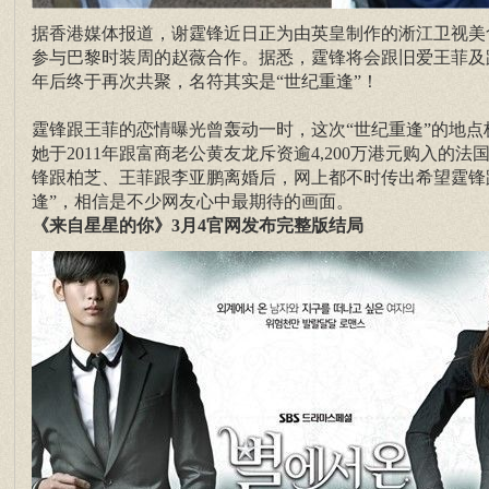
据香港媒体报道，谢霆锋近日正为由英皇制作的淅江卫视美
参与巴黎时装周的赵薇合作。据悉，霆锋将会跟旧爱王菲及跟
年后终于再次共聚，名符其实是“世纪重逢”！
霆锋跟王菲的恋情曝光曾轰动一时，这次“世纪重逢”的地
她于2011年跟富商老公黄友龙斥资逾4,200万港元购入的
锋跟柏芝、王菲跟李亚鹏离婚后，网上都不时传出希望霆锋
逢”，相信是不少网友心中最期待的画面。
《来自星星的你》3月4官网发布完整版结局