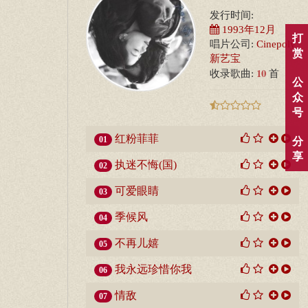
发行时间:
1993年12月
打
唱片公司:
Cinepoly
赏
新艺宝
10
收录歌曲:
首
公
众
号
红粉菲菲
01
分
享
执迷不悔(国)
02
可爱眼睛
03
季候风
04
不再儿嬉
05
我永远珍惜你我
06
情敌
07