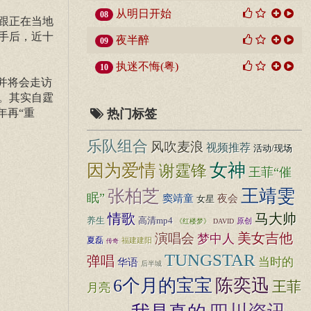
从明日开始
08
跟正在当地
手后，近十
夜半醉
09
执迷不悔(粤)
10
并将会走访
园。其实自霆
年再“重
热门标签
乐队组合
风吹麦浪
视频推荐
活动/现场
女神
因为爱情
谢霆锋
王菲“催
张柏芝
王靖雯
眠”
窦靖童
夜会
女星
马大帅
情歌
高清mp4
养生
原创
《红楼梦》
DAVID
美女吉他
演唱会
梦中人
夏磊
福建建阳
传奇
TUNGSTAR
弹唱
当时的
华语
后半城
6个月的宝宝
陈奕迅
王菲
月亮