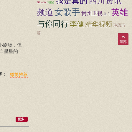
四川资讯
我是真的
Blondie
我爱你
女歌手
频道
英雄
贵州卫视
茶几
与你同行
李健
精华视频
琳恩玛
莲
顶部
小剧场，但
自星星的
字：
微博推荐
更多..