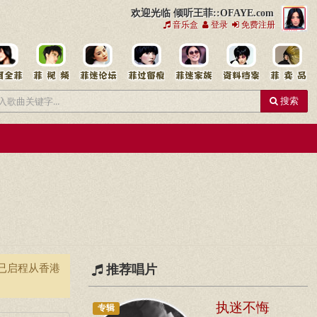
欢迎光临 倾听王菲::OFAYE.com
音乐盒
登录
免费注册
搜索
已启程从香港
推荐唱片
执迷不悔
专辑