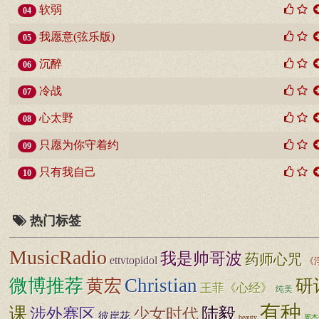
软弱
04
我愿意(弦乐版)
05
沉醉
06
冷战
07
心太野
08
只愿为你守着约
09
只有我自己
10
热门标签
MusicRadio
我是帅哥波
药师心咒
ettvtopidol
《
Christian
微博推荐
黄宏
研
王菲《心经》
纯美
有种
课
涉外赛区
少女时代
陆毅
彼岸花
beauty
周杰