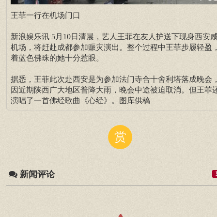
王菲一行在机场门口
新浪娱乐讯 5月10日清晨，艺人王菲在友人护送下现身西安
机场，将赶赴成都参加赈灾演出。整个过程中王菲步履轻盈
着蓝色佛珠的她十分惹眼。
据悉，王菲此次赴西安是为参加法门寺合十舍利塔落成晚会
因近期陕西广大地区普降大雨，晚会中途被迫取消。但王菲
演唱了一首佛经歌曲《心经》。图库供稿
赏
新闻评论