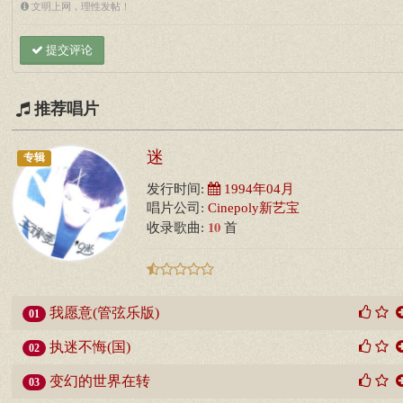
文明上网，理性发帖！
提交评论
推荐唱片
迷
专辑
发行时间:
1994年04月
唱片公司:
Cinepoly新艺宝
10
收录歌曲:
首
我愿意(管弦乐版)
01
执迷不悔(国)
02
变幻的世界在转
03