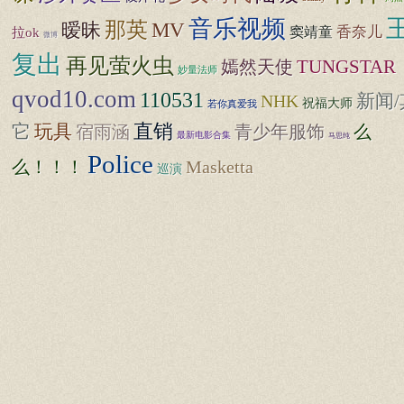
音乐视频
那英
MV
暧昧
香奈儿
窦靖童
拉ok
微博
复出
再见萤火虫
TUNGSTAR
嫣然天使
妙量法师
qvod10.com
110531
新闻/
NHK
祝福大师
若你真爱我
直销
它
玩具
宿雨涵
青少年服饰
么
最新电影合集
马思纯
Police
么！！！
Masketta
巡演