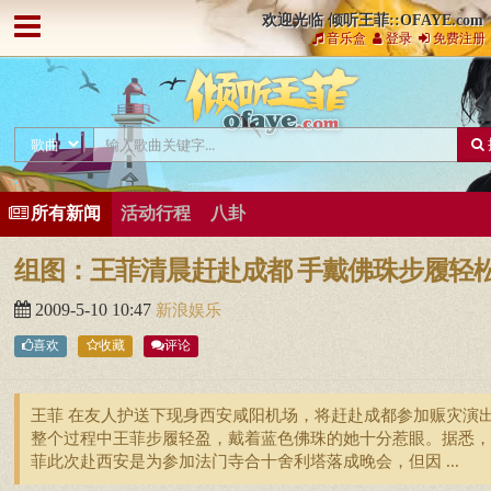
欢迎光临 倾听王菲::OFAYE.com
音乐盒
登录
免费注册
所有新闻
活动行程
八卦
组图：王菲清晨赶赴成都 手戴佛珠步履轻
2009-5-10 10:47
新浪娱乐
喜欢
收藏
评论
王菲 在友人护送下现身西安咸阳机场，将赶赴成都参加赈灾演
整个过程中王菲步履轻盈，戴着蓝色佛珠的她十分惹眼。据悉，
菲此次赴西安是为参加法门寺合十舍利塔落成晚会，但因 ...