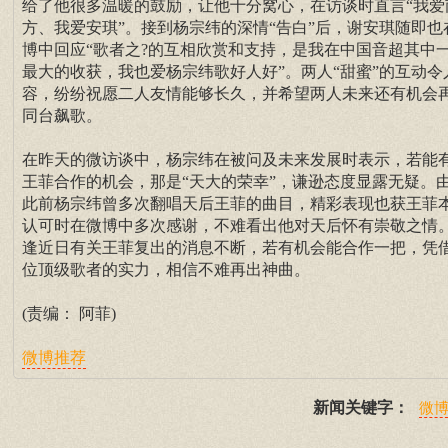
给了他很多温暖的鼓励，让他十分窝心，在访谈时直言“我爱
方、我爱安琪”。接到杨宗纬的深情“告白”后，谢安琪随即也
博中回应“歌者之?的互相欣赏和支持，是我在中国音超其中
最大的收获，我也爱杨宗纬歌好人好”。两人“甜蜜”的互动令
容，纷纷祝愿二人友情能够长久，并希望两人未来还有机会
同台飙歌。
在昨天的微访谈中，杨宗纬在被问及未来发展时表示，若能
王菲合作的机会，那是“天大的荣幸”，谦逊态度显露无疑。
此前杨宗纬曾多次翻唱天后王菲的曲目，精彩表现也获王菲
认可时在微博中多次感谢，不难看出他对天后怀有崇敬之情
逢近日有关王菲复出的消息不断，若有机会能合作一把，凭
位顶级歌者的实力，相信不难再出神曲。
(责编： 阿菲)
微博推荐
新闻关键字：
微