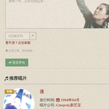
*
看不清？点击刷新
文明上网，理性发帖！
提交评论
推荐唱片
迷
专辑
发行时间:
1994年04月
唱片公司:
Cinepoly新艺宝