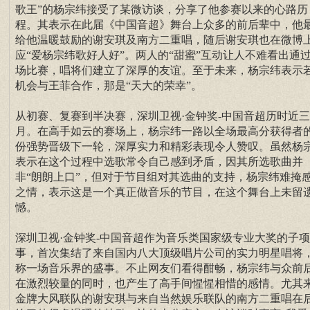
歌王”的杨宗纬接受了某微访谈，分享了他参赛以来的心路历
程。其表示在此届《中国音超》舞台上众多的前后辈中，他
给他温暖鼓励的谢安琪及南方二重唱，随后谢安琪也在微博
应“爱杨宗纬歌好人好”。两人的“甜蜜”互动让人不难看出通
场比赛，唱将们建立了深厚的友谊。至于未来，杨宗纬表示
机会与王菲合作，那是“天大的荣幸”。
从初赛、复赛到半决赛，深圳卫视·金钟奖-中国音超历时近
月。在高手如云的赛场上，杨宗纬一路以全场最高分获得者
份强势晋级下一轮，深厚实力和精彩表现令人赞叹。虽然杨
表示在这个过程中选歌常令自己感到矛盾，因其所选歌曲并
非“朗朗上口”，但对于节目组对其选曲的支持，杨宗纬难掩
之情，表示这是一个真正做音乐的节目，在这个舞台上未留
憾。
深圳卫视·金钟奖-中国音超作为音乐类国家级专业大奖的子
事，首次集结了来自国内八大顶级唱片公司的实力明星唱将
称一场音乐界的盛事。不止网友们看得酣畅，杨宗纬与众前
在激烈较量的同时，也产生了高手间惺惺相惜的感情。尤其
金牌大风联队的谢安琪与来自当然娱乐联队的南方二重唱在