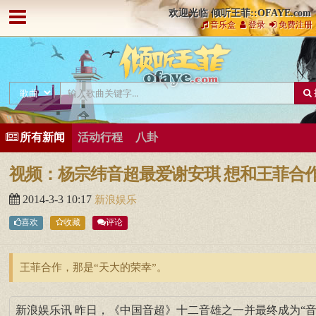
欢迎光临 倾听王菲::OFAYE.com
音乐盒
登录
免费注册
所有新闻
活动行程
八卦
视频：杨宗纬音超最爱谢安琪 想和王菲合
2014-3-3 10:17
新浪娱乐
喜欢
收藏
评论
王菲合作，那是“天大的荣幸”。
新浪娱乐讯 昨日，《中国音超》十二音雄之一并最终成为“