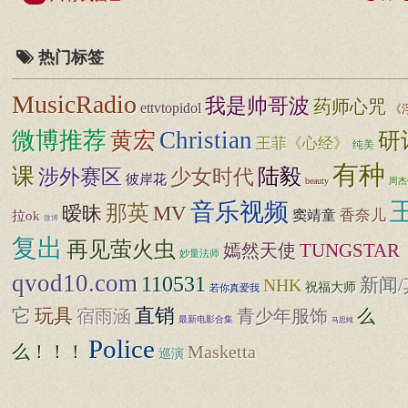
热门标签
MusicRadio
我是帅哥波
药师心咒
ettvtopidol
《
Christian
微博推荐
黄宏
研
王菲《心经》
纯美
有种
课
涉外赛区
少女时代
陆毅
彼岸花
beauty
周杰
音乐视频
那英
MV
暧昧
香奈儿
窦靖童
拉ok
微博
复出
再见萤火虫
TUNGSTAR
嫣然天使
妙量法师
qvod10.com
110531
新闻/
NHK
祝福大师
若你真爱我
直销
它
玩具
宿雨涵
青少年服饰
么
最新电影合集
马思纯
Police
么！！！
Masketta
巡演