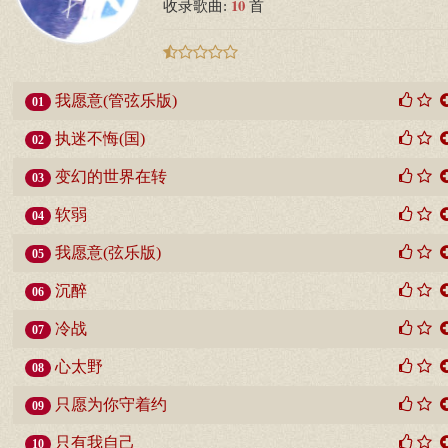
10
收录歌曲:
首
我愿意(管弦乐版)
01
执迷不悔(国)
02
变幻的世界在转
03
软弱
04
我愿意(弦乐版)
05
沉醉
06
冷战
07
心太野
08
只愿为你守着约
09
只有我自己
10