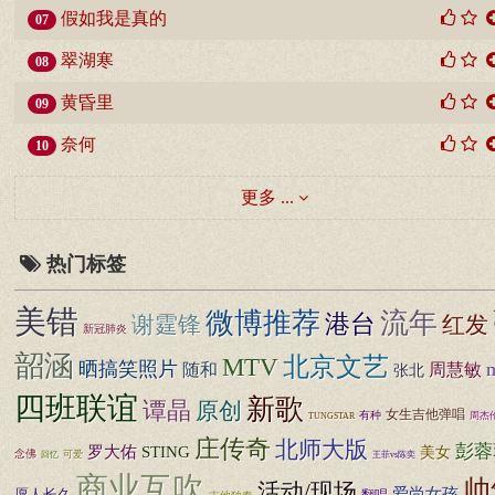
假如我是真的
07
翠湖寒
08
黄昏里
09
奈何
10
更多 ...
热门标签
美错
微博推荐
流年
港台
红发
谢霆锋
新冠肺炎
韶涵
MTV
北京文艺
晒搞笑照片
随和
周慧敏
张北
四班联谊
新歌
谭晶
原创
女生吉他弹唱
有种
周杰
TUNGSTAR
庄传奇
北师大版
彭蓉
罗大佑
STING
美女
念佛
可爱
王菲vs陈奕
回忆
商业互吹
帅
活动/现场
爱尚女孩