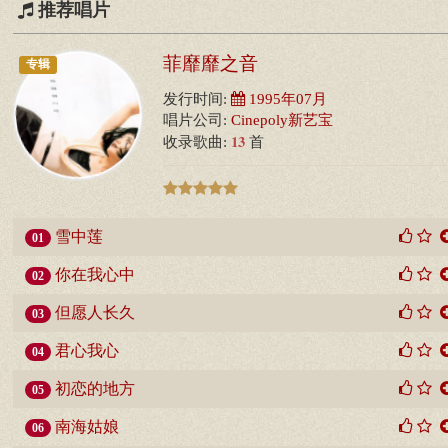
推荐唱片
菲靡靡之音
专辑
发行时间:
1995年07月
唱片公司:
Cinepoly新艺宝
13
收录歌曲:
首
雪中莲
01
你在我心中
02
但愿人长久
03
君心我心
04
初恋的地方
05
南海姑娘
06