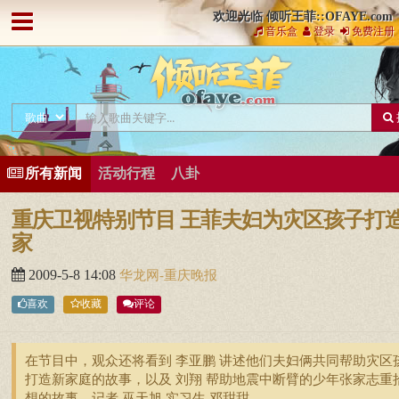
欢迎光临 倾听王菲::OFAYE.com
音乐盒
登录
免费注册
所有新闻
活动行程
八卦
重庆卫视特别节目 王菲夫妇为灾区孩子打
家
2009-5-8 14:08
华龙网-重庆晚报
喜欢
收藏
评论
在节目中，观众还将看到 李亚鹏 讲述他们夫妇俩共同帮助灾区
打造新家庭的故事，以及 刘翔 帮助地震中断臂的少年张家志重
想的故事。记者 巫天旭 实习生 邓甜甜 ...