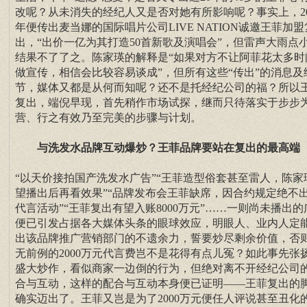
改呢？从未消失的经纪人又是否对她有所影响呢？事实上，20
年便传出麦当娜的国际唱片公司LIVE NATION诚邀王菲加盟
出，“出价一亿为其打造50首新歌及演唱会”，但雷声大雨点
结果不了了之。陈家瑛的解释是“如果对方不让阿菲花太多时
做宣传，相信会比较容易谈成”，但所有这些“传出”的消息及
节，媒体又都是从何而知呢？还不是托经纪公司的福？所以
复出，端倪早现，首先稍作市场试探，继而只待落实于步步
营、行之有效乃至完美的步骤与计划。
与洗发水品牌互动爆炒？王菲品牌要站在复出的最高端
“以天价接拍国产洗发水广告”“王菲造型俗套甚至雷人，陈家
望播出后再看效果”“品牌发布会王菲缺席，因合约规定绝不
代言活动”“王菲复出有望入账8000万元”……一则尚未播出的
便已引发占据各大媒体头条的眼球效应，明眼人、业内人定
出该品牌推广营销部门的不遗余力，誓要炒尽剩余价值，否
无前例的2000万元代言费岂不是花得有点儿冤？如此事先张
盛大炒作，看似商家一边倒的行为，但绝对离不开经纪公司
合与互动，这样的配合与互动本身便已证明——王菲复出的
确实迈出了。王菲又岂是为了2000万元便任人评说甚至丑化