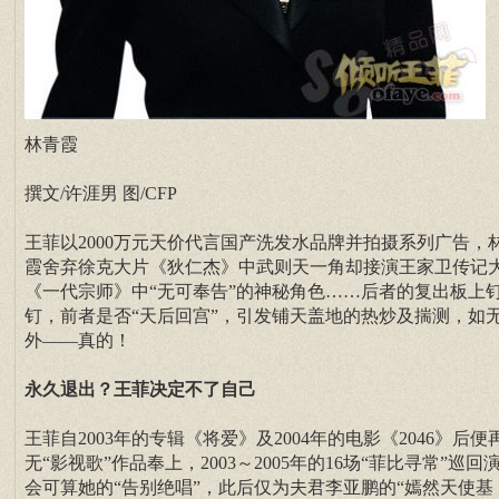
林青霞
撰文/许涯男 图/CFP
王菲以2000万元天价代言国产洗发水品牌并拍摄系列广告，
霞舍弃徐克大片《狄仁杰》中武则天一角却接演王家卫传记
《一代宗师》中“无可奉告”的神秘角色……后者的复出板上
钉，前者是否“天后回宫”，引发铺天盖地的热炒及揣测，如
外——真的！
永久退出？王菲决定不了自己
王菲自2003年的专辑《将爱》及2004年的电影《2046》后便
无“影视歌”作品奉上，2003～2005年的16场“菲比寻常”巡回
会可算她的“告别绝唱”，此后仅为夫君李亚鹏的“嫣然天使基