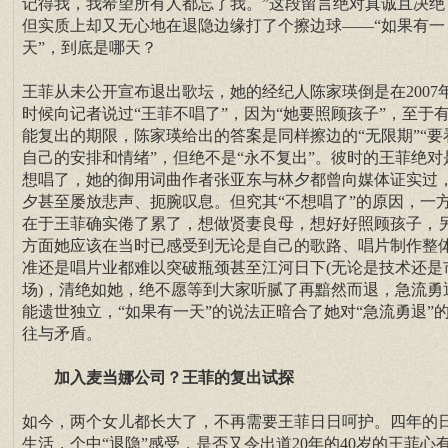
记得我，我希望所有人都忘了我。”这段留言绝对真诚且决绝
但实质上却又无心地在退隐边缘打了个擦边球——“如果有一
天”，到底是哪天？
王菲从未公开宣布退出歌坛，她的经纪人陈家瑛倒是在2007
时候向记者说过“王菲不唱了”，因为“她要照顾孩子”，至于
能复出的期限，陈家瑛给出的答案是同样擦边的“无限期”“要
自己的安排和情绪”，但绝不是“永不复出”。彼时的王菲绝对
想唱了，她的御用词曲作者张亚东与林夕都曾向媒体证实过
夕甚至屡放悲声、扼腕叹息。但究其“不想唱了”的原因，一
在于王菲确实倦了累了，想做贤妻良母，想好好照顾孩子，
方面她应该在当时已感受到无论是自己的歌路、唱片制作整
准还是唱片业都难以突破瓶颈甚至江河日下(无论是技术还是
场)，清绝如她，绝不愿等到大家听腻了再黯然而退，急流勇
能遗世独立，“如果有一天”的说法正暗合了她对“急流勇退”
往与矛盾。
加入
麦当娜
公司？王菲的复出试探
如今，两个女儿都长大了，不再需要王菲日日呵护。四年的
生活，个中“退隐”感受，是否又令出道20年的40岁的王菲心