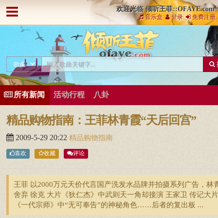
欢迎光临 倾听王菲::OFAYE.com
音乐盒
登录
免费注册
所有新闻
活动行程
八卦
精品购物指南：王菲林青霞“天后回宫”
2009-5-29 20:22
精品购物指南
喜欢
收藏
评论
王菲 以2000万元天价代言国产洗发水品牌并拍摄系列广告，林
舍弃 徐克 大片《狄仁杰》中武则天一角却接演 王家卫 传记大
《一代宗师》中“无可奉告”的神秘角色……后者的复出板 ...