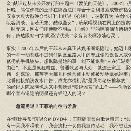
金”献唱过从未公开发行的主题曲《爱笑的天使》。2008年5月
日晚，笃信佛教的王菲在陕西法门寺合十舍利塔落成暨佛指
安奉大典大型晚会“法门”上献唱《心经》，被形容为“白纱长
妆容清淡、音若天籁、酷似圣女”，该献唱视频在网上的搜索
一时无两，网友们即使听不明白《心经》里的喃喃佛语所指
何，依然跟帖曰“如此圣洁优美”“余音袅袅啊涤荡心灵”。
事实上2005年以后的王菲从未真正从娱乐圈退隐过，她迈出
的一举一动都逃不过狗仔队直至路人甲的专业偷拍设备又或
低劣的手机镜头。想退隐是她的事，能不能退则“人在江湖身
由己”。不止是疯狂粉丝、普通歌迷与大众，就连王家卫、梁
伟、刘嘉玲、那英等大腕儿也经常或主动或被动地拿她说事
此番她接拍洗发水广告，成龙亦借机说“是我向老板推荐的”
的经纪人陈家瑛也从来不曾断过“粉碎谣言”的工作——你听
哪个宣布退隐的明星还有经纪人的吗？
急流勇退？王菲的向往与矛盾
在“菲比寻常”演唱会的DVD中，王菲确实曾向歌迷留言：“
有一天我不唱歌了，我会抗拒一切自我宣传活动，我不想让