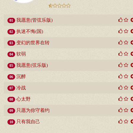
我愿意(管弦乐版)
01
执迷不悔(国)
02
变幻的世界在转
03
软弱
04
我愿意(弦乐版)
05
沉醉
06
冷战
07
心太野
08
只愿为你守着约
09
只有我自己
10