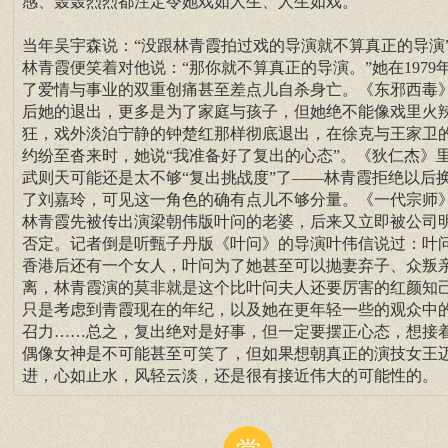
感、轰轰烈烈都注定令她戏如人生、人生如戏。
当年吴宇森说：“没跟林青霞拍过戏的导演就不算真正的导演
林青霞便笑着对他说：“那你就不算真正的导演。”她在1979
了爱情与事业的双重创痛甚至差点儿自杀身亡。《东邪西毒
后她的退出，更多是为了家庭与孩子，但她绝不能像戏里火
狂，戏外淡泊宁静的钟楚红那样彻底退出，在徐克与王家卫
约纷至沓来时，她说“我准备好了复出的心态”。《狄仁杰》
武则天可能还是太不够“复出挑战度”了——林青霞拒绝以后
了刘嘉玲，可见这一角色的确有点儿不够分量。《一代宗师
林青霞先被传出演梁朝伟版叶问的老婆，后来又立即被公司
否定。记者倒是听甄子丹版《叶问》的导演叶伟信说过：叶
香港后还有一个女人，叶问为了她甚至可以抛妻弃子、众叛
离，林青霞演的莫非就是这个比叶问夫人还要厉害的红颜知
只是考虑到青霞现在的年纪，以及她在更年轻一些的观众中
召力……总之，复出绝对是好事，但一定要摆正心态，想接
偶像女神是不可能甚至可笑了，但如果想朝真正的演技女王
进，心如止水，风轻云淡，还是很有接近伟大的可能性的。