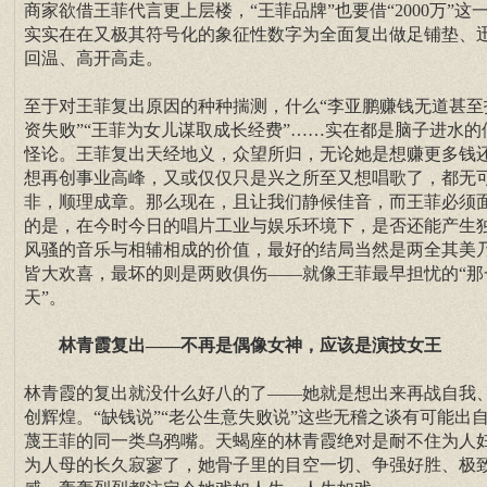
商家欲借王菲代言更上层楼，“王菲品牌”也要借“2000万”这
实实在在又极其符号化的象征性数字为全面复出做足铺垫、
回温、高开高走。
至于对王菲复出原因的种种揣测，什么“李亚鹏赚钱无道甚至
资失败”“王菲为女儿谋取成长经费”……实在都是脑子进水的
怪论。王菲复出天经地义，众望所归，无论她是想赚更多钱
想再创事业高峰，又或仅仅只是兴之所至又想唱歌了，都无
非，顺理成章。那么现在，且让我们静候佳音，而王菲必须
的是，在今时今日的唱片工业与娱乐环境下，是否还能产生
风骚的音乐与相辅相成的价值，最好的结局当然是两全其美
皆大欢喜，最坏的则是两败俱伤——就像王菲最早担忧的“那
天”。
林青霞复出——不再是偶像女神，应该是演技女王
林青霞的复出就没什么好八的了——她就是想出来再战自我
创辉煌。“缺钱说”“老公生意失败说”这些无稽之谈有可能出
蔑王菲的同一类乌鸦嘴。天蝎座的林青霞绝对是耐不住为人
为人母的长久寂寥了，她骨子里的目空一切、争强好胜、极