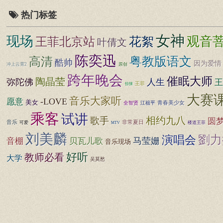
热门标签
女神
现场
观音
王菲北京站
花絮
叶倩文
陈奕迅
粤教版语文
高清
酷帅
因为爱情
冲上云霄2
原创
跨年晚会
催眠大师
陶晶莹
弥陀佛
人生
王
王菲
惊悚
大赛
音乐大家听
-LOVE
愿意
美女
青春美少女
全智贤
江祖平
乘客
试讲
相约九八
歌手
圆
非常夏日
音乐
可爱
楼道王菲
MTV
刘美麟
劉力
演唱会
马莹姗
音棚
贝瓦儿歌
音乐现场
好听
教师必看
大学
吴莫愁