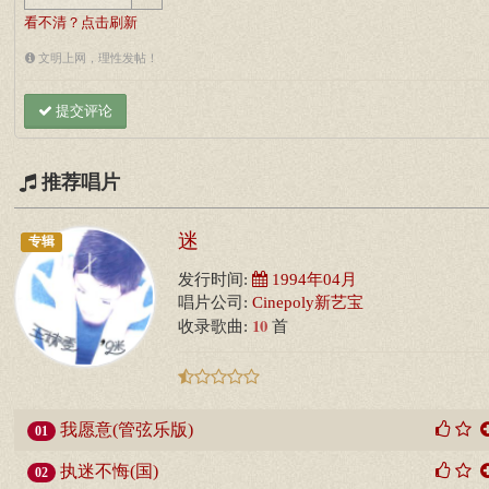
看不清？点击刷新
文明上网，理性发帖！
提交评论
推荐唱片
迷
专辑
发行时间:
1994年04月
唱片公司:
Cinepoly新艺宝
10
收录歌曲:
首
我愿意(管弦乐版)
01
执迷不悔(国)
02