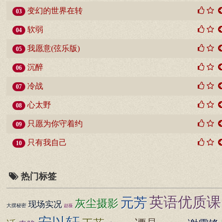
变幻的世界在转
03
软弱
04
我愿意(弦乐版)
05
沉醉
06
冷战
07
心太野
08
只愿为你守着约
09
只有我自己
10
热门标签
英语优质课
元芳
灰尘摄影
现场实况
大摆秘密
赵薇