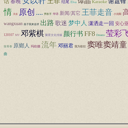
安以轩
王菲
谭晶
谢霆锋
话
春晚
Karaoke
结尾
Elva
情
原创
王菲走音
....
新闻/其它
男歌手
华语
小沈阳
天后
出路
歌迷
梦中人
潇洒走一回
wangxuan
安心
燕子我来追求
莹彩
邓紫棋
FF8
颜行书
120107
MV
聚星文化传媒
Dreams
窦唯窦靖童
流年
原鄉人
邓丽君
玛欣德
致青春
我为歌狂
曲