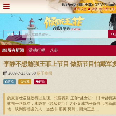
欢迎光临 倾听王菲::OFAYE.com
音乐盒
登录
免费注册
所有新闻
活动行程
八卦
李静不想勉强王菲上节目 做新节目怕戴军
2009-7-23 02:58
扬子晚报
喜欢
收藏
评论
的豪言壮语轻松得以兑现。想要得到 王菲“处女访”《非常静距
收视一路飘红，李静在《超级访问》之外又成功开辟自己的新战
场，谈到要感谢的人，当然非 那英 莫属，因为正是 ...