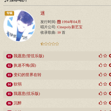
迷
专辑
发行时间:
1994年04月
唱片公司:
Cinepoly新艺宝
10
收录歌曲:
首
我愿意(管弦乐版)
01
执迷不悔(国)
02
变幻的世界在转
03
软弱
04
我愿意(弦乐版)
05
沉醉
06