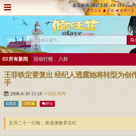
欢迎光临 倾听王菲::OFAYE.com
音乐盒
登录
免费注册
所有新闻
活动行程
八卦
王菲铁定要复出 经纪人透露她将转型为创
手
2008-8-30 15:18
中国新闻网
喜欢
收藏
评论
五月二十一日晚，香港佛教界在红