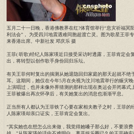
五月二十一日晚，香港佛教界在红?体育馆举行“息灾祈福冥
利法会”， 为受四川地震遇难同胞超渡亡灵。图为歌星王菲
来香港出席。中新社发 邓庆乐 摄
王菲( 听歌)经纪人陈家瑛近日接受采访时透露，王菲肯定会
出，将转型以创作歌手身份回归乐坛。
有关王菲何时复出的揣测从她退隐回归家庭的那天起就不绝
耳。这期间，她仅在今年5月在央视为汶川地震举行的赈灾晚
上演唱过，也并未像外界猜测的那样出现在奥运会开闭幕式
王菲被爆出再次怀孕后，有关她复出的消息也渐渐平息。
正当所有人都认为王菲铁了心要在家相夫教子之时，王菲的
人陈家瑛却亲口证实，王菲肯定会复出。
“其实她也在想怎么出来做，我觉得她嗓子那么好，不要浪费
掉。”从陈家瑛的话中不难明白，离开娱乐圈已久的王菲确实