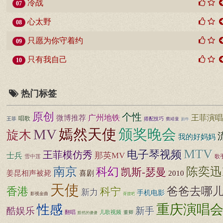
冷战
07
心太野
08
只愿为你守着约
09
只有我自己
10
热门标签
原创
个性
广州地铁
王菲演唱
微博推荐
唱歌
王菲
搭配技巧
窦靖童
剧牛
MV
嫣然天使
颁奖晚会
旋木
我的好妈妈
MTV
电子琴视频
王菲模仿秀
士兵
那英MV
雪中莲
歌
陈奕迅
南京
科幻
凯斯-瑟曼
姜昆相声被毙
喜剧
2010
天使
香港
爸爸去哪
科宁
新力
手机电影
影视金曲
胥渡吧
重庆演唱
性感
酷娱乐
新手
儿歌视频
翻唱
董卿
黯然的傻傻