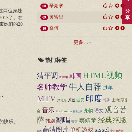
翠湖寒
08
这两位身处
分
黄昏里
013了。在
享
09
她们的20
奈何
10
更多 ...
热门标签
HTML视频
清平调
韩国
郭德纲
牛人自荐
名师教学
过年
…
MTV
印度
国安
上海演唱
原创
培训
洋地名
观音菩
音乐
宠物
语文
会
the
Blondie
鞭击金属
萨
翻唱
经典绝版
窦靖童
韩剧
的快乐。
誓言
高清图片
sissel
单机游戏
中国好声音
旋木