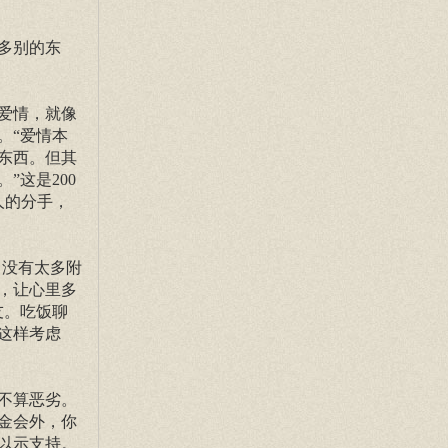
多别的东
爱情，就像
。“爱情本
东西。但其
这是200
人的分手，
，没有太多附
，让心里多
友。吃饭聊
这样考虑
不算恶劣。
金会外，你
以示支持。