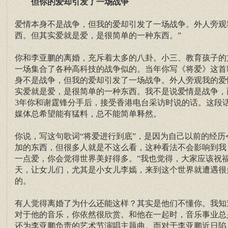
但你的爱却引发了一场战争
爱情本身不是战争，但我的爱却引发了一场战争。外人旁观
西。但其实爱就是爱，是很简单的一种东西。”
你和李亚鹏的离婚，充斥着太多的八卦。小三、教育孩子的
一场集合了各种高科技的战争似的。当年你写《将爱》这首
身不是战争，但我的爱却引发了一场战争。外人旁观我的爱
实爱就是爱，是很简单的一种东西。我不是说爱情是战争，而
3年你和谢霆锋分手后，接受香港电台采访时说的话。这段
媒体总希望能有猛料，总不能简单释然。
你说，写这句歌词“将爱进行到底”，是因为自己以前的经
加的东西，但很多人就是不这么看，这种看法不会影响到我
一点爱，你会觉得世界美好得多。”我也觉得，大家应该祝
天，让女儿们，尤其是小女儿李嫣，来到这个世界就遭遇很
的。
有人觉得离婚了为什么还能这样？其实是他们不懂你。我知
对于他的音乐，你依然很欣赏。和他在一起时，音乐事业总
还为李亚鹏负责的艺术节演唱主题曲。而对于李亚鹏近日陷