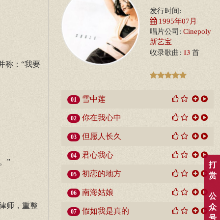
发行时间:
1995年07月
唱片公司:
Cinepoly
新艺宝
13
收录歌曲:
首
并称：“我要
雪中莲
01
你在我心中
02
但愿人长久
03
君心我心
04
。”
打
初恋的地方
05
赏
南海姑娘
06
公
律师，重整
众
假如我是真的
07
号