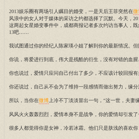
2013娱乐圈有两场引人瞩目的婚变，一是天后王菲突然在
微
风浪中的女人对于媒体的采访之约都选择了沉默。今天，20
这两起女星婚变事件中，成都商报记者多次约访当事人，既
13吧……
我试图通过你的经纪人陈家瑛小姐了解到你的最新情况。但
你说，将爱进行到底，伟大是残酷的衍生，没有对错的血腥
你也说过，爱情只应问自己付出了多少，不应该计较回报有
你还说过，自己从不会为了维持一段感情而做出努力，缘分
所以，当你在
上冷不丁淡淡冒出一句，“这一世，夫妻
微博
风风火火轰轰烈烈，爱情本身不是战争，你的爱情却引发了
很多人都觉得你是女神，冷若冰霜。他们只是肤浅的喜欢你