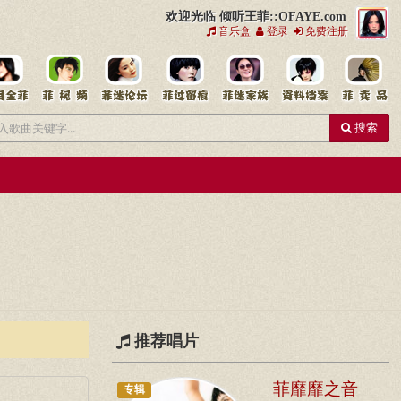
欢迎光临 倾听王菲::OFAYE.com
音乐盒
登录
免费注册
搜索
推荐唱片
菲靡靡之音
专辑