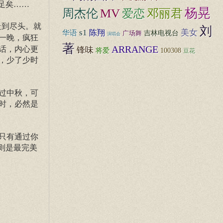
足矣……
杨晃
周杰伦
MV
邓丽君
爱恋
走到尽头。就
刘
s1
美女
华语
陈翔
广场舞
吉林电视台
演唱会
一晚，疯狂
著
ARRANGE
话，内心更
锋味
将爱
100308
豆花
，少了少时
起过中秋，可
时，必然是
只有通过你
则是最完美