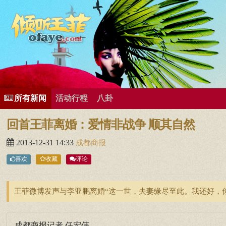
所有歌曲专辑
王菲新闻
王菲的精美图片
王菲精彩视频
王菲论坛
给王菲留言
用户中心
王
所有新闻
活动行程
八卦
回首王菲离婚：爱情非战争 顺其自然
2013-12-31 14:33
成都商报
喜欢
收藏
评论
王菲微博发声与李亚鹏离婚“这一世，夫妻缘尽至此。我还好，
成都商报记者 任宏伟