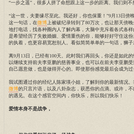
“一步之遥”，很多人拼了命想跟上这一步的距离。我们则
“这一世，夫妻缘尽至此。我还好，你也保重！”9月13日傍
这一句话，在
上被破纪录转到了80万次，也让那天傍
微博
地打电话，找各种圈内人了解内幕，大脑中充斥着各式各样
是希望经历了失败婚姻、爱情重伤的你，能够好好守住这份
的执着，也更容易宽恕别人。看似简简单单的一句话，狮子
离9月13日，已经有100天。此时我们再回头，你还是如
以继续支持前夫李亚鹏的慈善事业，也可以在前夫李亚鹏受
自己愿意做，也是做得开心的。即使那份感觉最后会成为过
我试图通过你的经纪人陈家瑛小姐，了解到你的最新情况。
的只言片语，以及八卦杂志，获悉你的点滴。或许，不
微博
的遇见。在这个感官空间内，你快乐，所以我们快乐！
爱情本身不是战争，