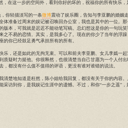
不然，在这一步的空间外，看到你好的坏的，祝福你的所有快乐，
晚，你轻描淡写的一条
震动了娱乐圈，告知与李亚鹏的婚姻
微博
晚全体准备过周末的娱记被召唤回办公室，我也是其中的一位。那
的版本，可我就是迟迟不能动笔写稿。总幻想这是你的一句玩笑
来之不易的恋情。其实，是我多心了。现在的你少了当年的浮躁
座的你已经鼓足勇气承担所有的所有。
此的快乐，还是如此的无拘无束。可以和前夫李亚鹏、女儿李嫣一
到质疑时力挺他。你很释然，也很清楚当自己甘愿为一个人付出
去，都没有什么值不值得的评语，更没有谁对谁错的说法。
我清楚地知道是枉然，陈小姐给我回复，都没有关于你的内容。
能采访到你，是我娱记生涯中的遗憾。不过，和你“一步之遥”，