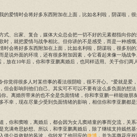
我的爱情时会将好多东西附加在上面，比如名利啦，阴谋啦，很
方式、出家、复合，媒体大众总会把一切不好的元素都指向你的
歌时，就把爱情与战争相比。但你讲的不是感受，而是一种感慨
情时会将好多东西附加在上面，比如名利啦，阴谋啦，很多别的
是说外面的环境，还有很多附加因素，令它看起来像一场战争。”
话，放在10年后，你和李亚鹏离婚后，也同样适用。关于你们两
历令你觉得很多人对某些事的看法很阴暗，很不开心。“爱就是爱
，但会影响到他们自己。其实可不可以不要有这么多负面的想法
福你。离婚所带来的也不全是负面情绪，你和李亚鹏一样能做朋
多不幸，现在尽量少受到负面情绪的影响，相信你和李亚鹏都是
道，你和窦唯，离婚后，都会因为女儿窦靖童的事而交流，关系
是充满奇思妙想。所以，和李亚鹏离婚后，除了继续支持嫣然基
入借公益敛财的风波，你转发了他回应的
，并为其撒花庆祝
微博