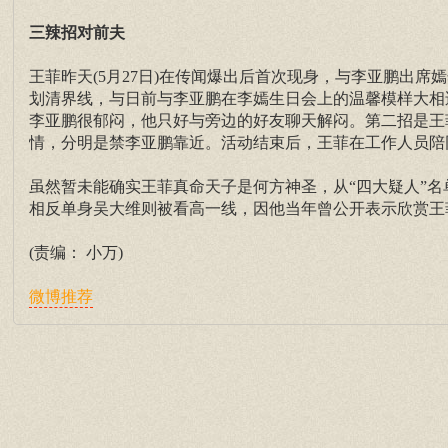
三辣招对前夫
王菲昨天(5月27日)在传闻爆出后首次现身，与李亚鹏出
划清界线，与日前与李亚鹏在李嫣生日会上的温馨模样大相
李亚鹏很郁闷，他只好与旁边的好友聊天解闷。第二招是王
情，分明是禁李亚鹏靠近。活动结束后，王菲在工作人员陪
虽然暂未能确实王菲真命天子是何方神圣，从“四大疑人”
相反单身吴大维则被看高一线，因他当年曾公开表示欣赏王
(责编： 小万)
微博推荐