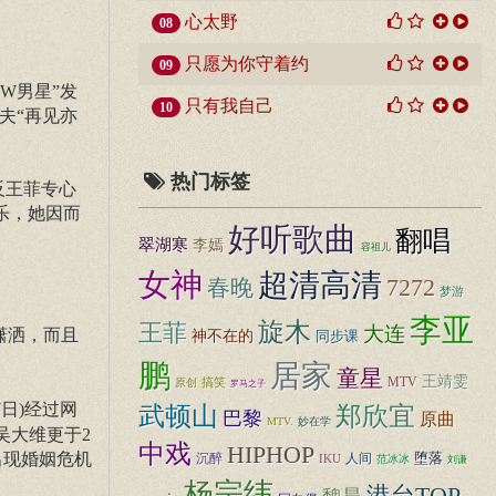
心太野
08
只愿为你守着约
09
W男星”发
只有我自己
10
夫“再见亦
热门标签
反王菲专心
乐，她因而
好听歌曲
翻唱
翠湖寒
李嫣
容祖儿
女神
超清高清
7272
春晚
梦游
李亚
旋木
王菲
大连
潇洒，而且
神不在的
同步课
鹏
居家
童星
王靖雯
MTV
原创
搞笑
罗马之子
7日)经过网
武顿山
郑欣宜
巴黎
原曲
MTV.
妙在学
吴大维更于2
中戏
HIPHOP
出现婚姻危机
堕落
沉醉
IKU
人间
范冰冰
刘谦
杨宗纬
港台TOP