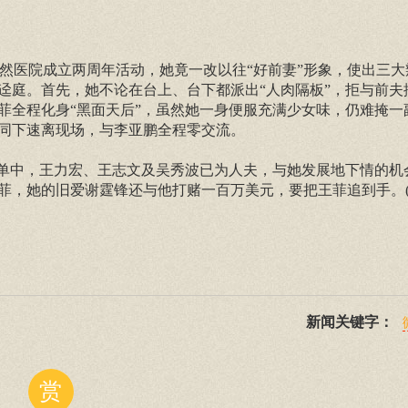
席嫣然医院成立两周年活动，她竟一改以往“好前妻”形象，使出三
迳庭。首先，她不论在台上、台下都派出“人肉隔板”，拒与前夫
菲全程化身“黑面天后”，虽然她一身便服充满少女味，仍难掩一
同下速离现场，与李亚鹏全程零交流。
名单中，王力宏、王志文及吴秀波已为人夫，与她发展地下情的机
菲，她的旧爱谢霆锋还与他打赌一百万美元，要把王菲追到手。(
新闻关键字：
赏