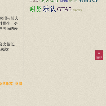
魏晨
music
回向偈
乐队
谢贤
GTA5
活动/现场
大辣招与前夫
排排坐，令
副黑面的表
会比极低。
颖颖)
顶部
微博推荐
微博