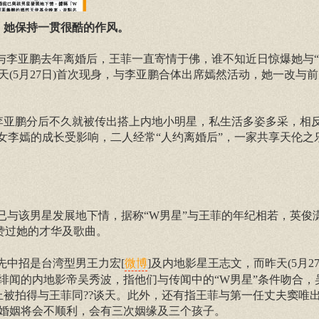
相，她保持一贯很酷的作风。
菲与李亚鹏去年离婚后，王菲一直寄情于佛，谁不知近日惊爆她与“
(5月27日)首次现身，与李亚鹏合体出席嫣然活动，她一改与前
李亚鹏分后不久就被传出搭上内地小明星，私生活多姿多采，相
女李嫣的成长受影响，二人经常“人约离婚后”，一家共享天伦之
已与该男星发展地下情，据称“W男星”与王菲的年纪相若，英俊
赞过她的才华及歌曲。
先中招是台湾型男王力宏[
]及内地影星王志文，而昨天(5月2
微博
绯闻的内地影帝吴秀波，指他们与传闻中的“W男星”条件吻合，
宴上被拍得与王菲同??谈天。此外，还有指王菲与第一任丈夫窦唯
婚姻将会不顺利，会有三次姻缘及三个孩子。