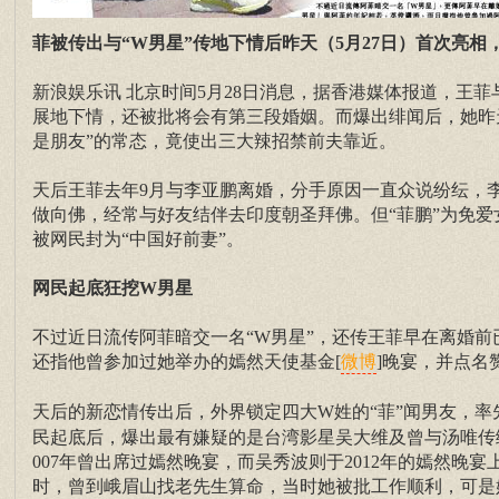
菲被传出与“W男星”传地下情后昨天（5月27日）首次亮
新浪娱乐讯 北京时间5月28日消息，据香港媒体报道，王
展地下情，还被批将会有第三段婚姻。而爆出绯闻后，她昨天
是朋友”的常态，竟使出三大辣招禁前夫靠近。
天后王菲去年9月与李亚鹏离婚，分手原因一直众说纷纭，
做向佛，经常与好友结伴去印度朝圣拜佛。但“菲鹏”为免爱
被网民封为“中国好前妻”。
网民起底狂挖W男星
不过近日流传阿菲暗交一名“W男星”，还传王菲早在离婚前
还指他曾参加过她举办的嫣然天使基金[
]晚宴，并点名
微博
天后的新恋情传出后，外界锁定四大W姓的“菲”闻男友，率
民起底后，爆出最有嫌疑的是台湾影星吴大维及曾与汤唯传
007年曾出席过嫣然晚宴，而吴秀波则于2012年的嫣然晚
时，曾到峨眉山找老先生算命，当时她被批工作顺利，可是