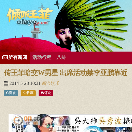
所有歌曲专辑
王菲新闻
王菲的精美图片
王菲精彩视频
王菲论坛
给王菲留言
用户中心
王
所有新闻
活动行程
八卦
传王菲暗交W男星 出席活动禁李亚鹏靠近
2014-5-28 10:31
新浪娱乐
喜欢
收藏
评论