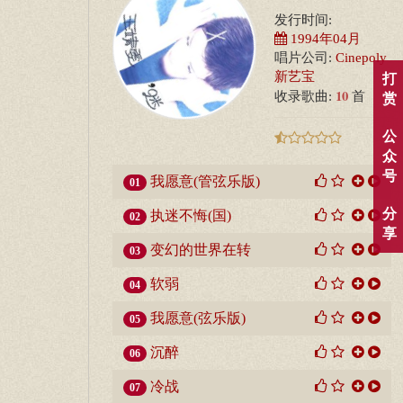
发行时间:
1994年04月
唱片公司:
Cinepoly
新艺宝
打
10
收录歌曲:
首
赏
公
众
号
我愿意(管弦乐版)
01
分
执迷不悔(国)
02
享
变幻的世界在转
03
软弱
04
我愿意(弦乐版)
05
沉醉
06
冷战
07