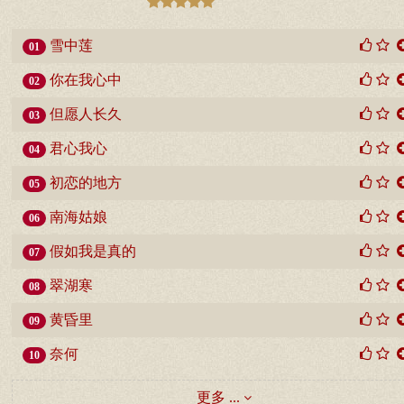
雪中莲
01
你在我心中
02
但愿人长久
03
君心我心
04
初恋的地方
05
南海姑娘
06
假如我是真的
07
翠湖寒
08
黄昏里
09
奈何
10
更多 ...