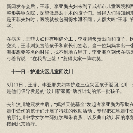
新闻发布会后，王菲、李亚鹏夫妇来到了成都市儿童医院和
整形美容医院，探望做唇裂手术的孩子们。当得人们得知到
是王菲夫妇时，医院就被包围得水泄不同，人群大叫“王菲”
字。
在病房，王菲夫妇也有明确分工，李亚鹏负责出面和孩子、
交流，王菲则负责给孩子和家长们签名。当一位妈妈拿出一
海报想要签名的时候，找不到地方铺开，李亚鹏立刻伏在病
弓着背说：“在我背上签！”惹得大家一阵哄笑。
十一日：护送灾区儿童回汶川
5月11日，王菲、李亚鹏夫妇等护送三位灾区孩子返回北川，
是他们倡导发起的“汶川新家庭”助养计划的第一批孩子。
去年汶川地震发生后，“嫣然天使基金”发起者李亚鹏为帮助
震中受伤的孩子们开展了特殊的救助活动，专程把在地震中
的原北川中学女学生蒲虹学和朱春燕，以及曲山幼儿园的李
接到北京治疗。