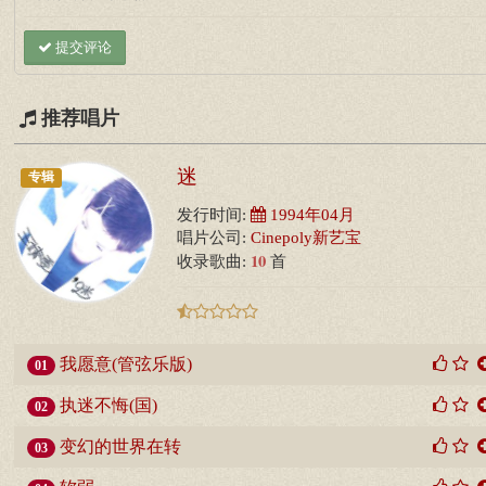
提交评论
推荐唱片
迷
专辑
发行时间:
1994年04月
唱片公司:
Cinepoly新艺宝
10
收录歌曲:
首
我愿意(管弦乐版)
01
执迷不悔(国)
02
变幻的世界在转
03