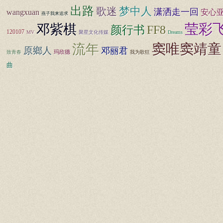
出路
歌迷
梦中人
潇洒走一回
wangxuan
安心
燕子我来追求
莹彩
邓紫棋
FF8
颜行书
120107
MV
聚星文化传媒
Dreams
窦唯窦靖童
流年
原鄉人
邓丽君
玛欣德
致青春
我为歌狂
曲