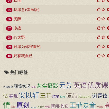
软弱
04
我愿意(弦乐版)
05
沉醉
06
冷战
07
心太野
08
只愿为你守着约
09
只有我自己
10
热门标签
英语优质课
元芳
灰尘摄影
现场实况
大摆秘密
赵薇
安以轩
王菲
谭晶
谢霆锋
话
春晚
Karaoke
结尾
Elva
情
原创
王菲走音
....
新闻/其它
男歌手
华语
小沈阳
天后