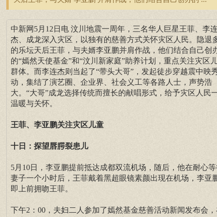
中新网5月12日电 汶川地震一周年，三名华人巨星王菲、李
杰、成龙深入灾区，以独有的慈善方式关怀灾区人民。隐退
的乐坛天后王菲，与夫婿李亚鹏并肩作战，他们结合自己创
的“嫣然天使基金”和“汶川新家庭”助养计划，重点关注灾区
群体。而李连杰则当起了“带头大哥”，发起徒步穿越震中映
动，集结了演艺圈、企业界、社会义工等各路人士，声势浩
大。“大哥”成龙选择传统而擅长的献唱形式，给予灾区人民
温暖与关怀。
王菲、李亚鹏关注灾区儿童
十日：探望唇腭裂患儿
5月10日，李亚鹏提前抵达成都双流机场，随后，他在耐心等
妻子一个小时后，王菲戴着黑超眼镜素颜出现在机场，李亚
即上前拥吻王菲。
下午2：00，夫妇二人参加了嫣然基金慈善活动新闻发布会，