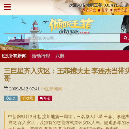
欢迎光临 倾听王菲::OFAYE.com
音乐盒
登录
免费注册
所有新闻
活动行程
八卦
三巨星齐入灾区：王菲携夫走 李连杰当带
哥
2009-5-12 07:41
中国新闻网
喜欢
收藏
评论
中新网5月12日电 汶川地震一周年，三名华人巨星 王菲、李连
成龙 深入灾区，以独有的慈善方式关怀灾区人民。隐退多年的
天后王菲，与夫婿 李亚鹏 并肩作战，他们结合自己创办的 ...