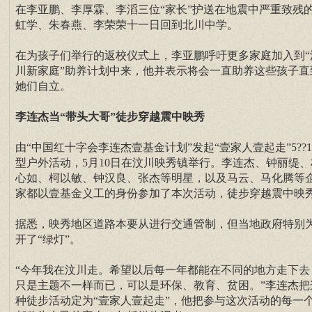
在李亚鹏、李厚霖、李滔三位“家长”护送在地震中严重致残
虹学、朱春燕、李荣荣十一日回到北川中学。
在为孩子们举行的返校仪式上，李亚鹏呼吁更多家庭加入到“
川新家庭”助养计划中来，他并表示将会一直助养这些孩子直
她们自立。
李连杰当“带头大哥”徒步穿越震中映秀
由“中国红十字会李连杰壹基金计划”发起“壹家人壹起走”5??1
型户外活动，5月10日在汶川映秀镇举行。李连杰、钟丽缇、
心如、柯以敏、钟汉良、张杰等明星，以及马云、马化腾等
家都以壹基金义工的身份参加了本次活动，徒步穿越震中映
据悉，映秀地区道路本要从进行交通管制，但当地政府特别
开了“绿灯”。
“今年我在汶川走。希望以后每一年都能在不同的地方走下去
只是主题不一样而已，可以是环保、教育、贫困。”李连杰把
种徒步活动定为“壹家人壹起走”，他把参与这次活动的每一