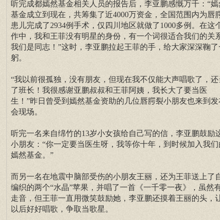
听完成都嫣然基金相关人员的报告后，李亚鹏感慨万千：“嫣
基金成立到现在，共筹集了近4000万资金，全国范围内为唇
患儿完成了2934例手术，仅四川地区就做了1000多例。在这
作中，我和王菲没有明星的身份，有一个词很适合我们的关
我们是同志！”这时，李亚鹏拉起王菲的手，给大家深深鞠了
躬。
“我以前很孤独，没有朋友，但现在我不仅能大声唱歌了，还
了班长！我很感谢亚鹏叔叔和王菲阿姨，我长大了要当医
生！”昨日曾受到嫣然基金资助的几位唇腭裂小朋友也来到发
会现场。
听完一名来自绵竹的13岁小女孩给自己写的信，李亚鹏鼓励
小朋友：“你一定要当医生呀，我等你十年，到时候加入我们
嫣然基金。”
而另一名在地震中脑部受伤的小朋友王丽，还为王菲送上了
编织的两个“水晶”苹果，并唱了一首《一千零一夜》，虽然
走音，但王菲一直用微笑鼓励她，李亚鹏还摸着王丽的头，
以后好好唱歌，争取当歌星。