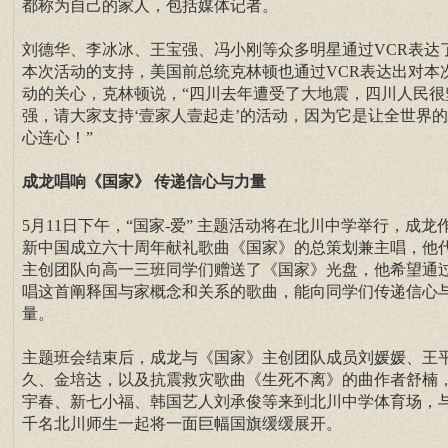
都称为自己的家人，包括媒体记者。
刘德华、李冰冰、王宝强、冯小刚等众多明星通过VCR表达
本次活动的支持，美国前总统克林顿也通过VCR表达出对本
动的关心，克林顿说，“四川去年遭受了大地震，四川人民很
强，请大家支持‘壹家人壹起走’的活动，因为它是让全世界
心连心！”
成龙唱响《国家》 传递信心与力量
5月11日下午，“国家-爱” 主题活动将在北川中学举行，成龙
新中国成立六十周年献礼歌曲《国家》的总策划兼主唱，他
主创团队向高一三班同学们赠送了《国家》光盘，他希望通
唱这首阐释国与家概念和关系的歌曲，能向同学们传递信心
量。
主题班会结束后，成龙与《国家》主创团队成员刘媛媛、王
久、金培达，以及抗震救灾歌曲《生死不离》的曲作者舒楠
宇春、新七小福、韩国艺人刘承俊等来到北川中学体育场，
千名北川师生一起将一面巨幅国旗缓缓展开。