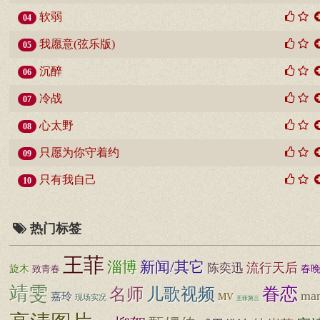
软弱
04
我愿意(弦乐版)
05
沉醉
06
冷战
07
心太野
08
只愿为你守着约
09
只有我自己
10
热门标签
王菲
淄博
新闻/其它
流行天后
陈奕迅
旋木
春
致青春
靖雯
眷恋
名师
儿歌视频
ma
嘉玲
MV
现场实况
王菲第三