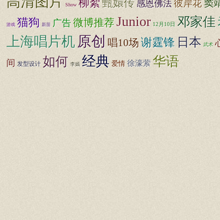
高清图片
柳絮
甄嬛传
窦
彼岸花
感恩佛法
Show
Junior
邓家佳
猫狗
微博推荐
广告
12月10日
游戏
新苗
原创
上海唱片机
日本
谢霆锋
唱10场
武术
经典
华语
如何
间
徐濠萦
爱情
发型设计
李嫣