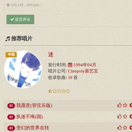
文明上网，理性发帖！
提交评论
推荐唱片
迷
专辑
发行时间:
1994年04月
唱片公司:
Cinepoly新艺宝
10
收录歌曲:
首
我愿意(管弦乐版)
01
执迷不悔(国)
02
变幻的世界在转
03