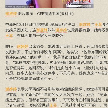
图片来源：CFP视觉中国(资料图)
谢婷婷
中新网10月17日电 据香港“星岛日报”消息，
与
复
谢霆锋
王菲
发娱乐圈关注，连
妹妹
也觉得很有趣，她称没
谢霆锋
谢婷婷
，有机会想与一家人一吃吃饭。
王菲
昨晚，
出席酒会，她透露近日患上感冒，有点怕会传
谢婷婷
友戴尚安，不过他们却没有“隔离”。她笑说：“他带东西给我
我还Kiss(亲)了他的嘴一下，我是否很自私呢？我估计他不介
意。”她称男友很照顾她，买汤给她让她觉得好甜蜜。问她男
是否值得嫁，她回应说：“我们是向这个方向，但没讨论过这
问题。好多人都好关心这件事，不只母亲，我身边这个年纪
不是结婚就是离婚或者生子。”
表示父母离婚不会影响她对婚姻的憧憬，她觉得哥哥
谢婷婷
很有趣，离了婚后跟11年前的女人再次在一起。她说：“离婚
能是负面的，但都有正面的事件。哥哥没有在我面前提过，
记者告诉我。”她称没见过
，只见过小时候哥哥的一、两
王菲