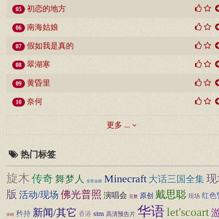
初恋的地方
05
南海姑娘
06
假如我是真的
07
翠湖寒
08
黄昏里
09
奈何
10
更多 ...
热门标签
旋木
传奇
现
Minecraft
舞梦人
大话三国全集
金歌金曲
版
佛光普照
戴思聪
活动/现场
演唱会
红色
原创
现场
完整
华语
let'scoart
新闻/其它
矜持
stm
香港
高清预告片
宋柯