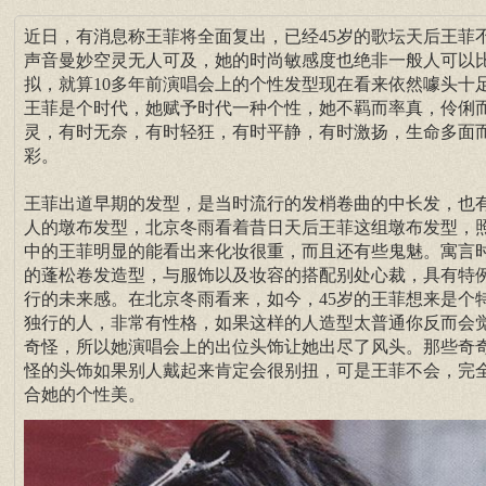
近日，有消息称王菲将全面复出，已经45岁的歌坛天后王菲
声音曼妙空灵无人可及，她的时尚敏感度也绝非一般人可以
拟，就算10多年前演唱会上的个性发型现在看来依然噱头十
王菲是个时代，她赋予时代一种个性，她不羁而率真，伶俐
灵，有时无奈，有时轻狂，有时平静，有时激扬，生命多面
彩。
王菲出道早期的发型，是当时流行的发梢卷曲的中长发，也
人的墩布发型，北京冬雨看着昔日天后王菲这组墩布发型，
中的王菲明显的能看出来化妆很重，而且还有些鬼魅。寓言
的蓬松卷发造型，与服饰以及妆容的搭配别处心裁，具有特
行的未来感。在北京冬雨看来，如今，45岁的王菲想来是个
独行的人，非常有性格，如果这样的人造型太普通你反而会
奇怪，所以她演唱会上的出位头饰让她出尽了风头。那些奇
怪的头饰如果别人戴起来肯定会很别扭，可是王菲不会，完
合她的个性美。