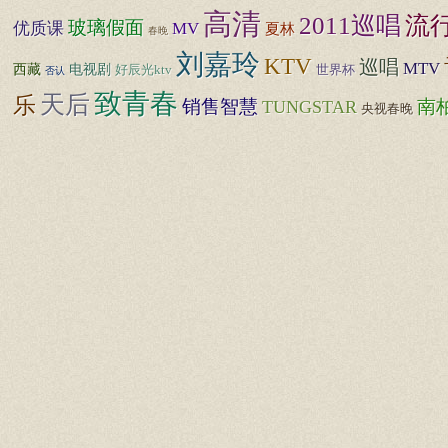
高清
流
2011巡唱
玻璃假面
优质课
MV
夏林
春晚
刘嘉玲
KTV
巡唱
MTV
西藏
电视剧
好辰光ktv
世界杯
否认
致青春
天后
乐
销售智慧
南
TUNGSTAR
央视春晚