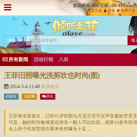
欢迎光临 倾听王菲::OFAYE.com
音乐盒
登录
免费注册
所有新闻
活动行程
八卦
王菲旧照曝光洗剪吹也时尚(图)
2014-3-4 11:48
新浪娱乐
喜欢
收藏
评论
王菲将全面复出，已经45岁的歌坛天后王菲不仅声音曼妙空灵
可及，她的时尚敏感度也绝非一般人可以比拟，就算10多年前
会上的个性发型现在看来依然噱头十足 ...