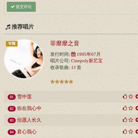
提交评论
推荐唱片
菲靡靡之音
专辑
发行时间:
1995年07月
唱片公司:
Cinepoly新艺宝
13
收录歌曲:
首
雪中莲
01
你在我心中
02
但愿人长久
03
君心我心
04