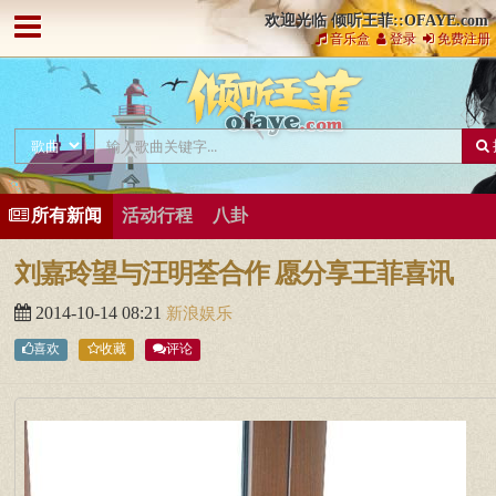
欢迎光临 倾听王菲::OFAYE.com
音乐盒
登录
免费注册
所有新闻
活动行程
八卦
刘嘉玲望与汪明荃合作 愿分享王菲喜讯
2014-10-14 08:21
新浪娱乐
喜欢
收藏
评论