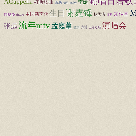
翻唱日语歌
ACappella
好听歌曲
李嫣
西塘
明星演唱会
谢霆锋
生日
宋仲基
中国新声代
杨孟潇
调视频
评委
南工程
流年mtv
演唱会
孟庭葦
张远
力赞
密宗
王菲巡唱