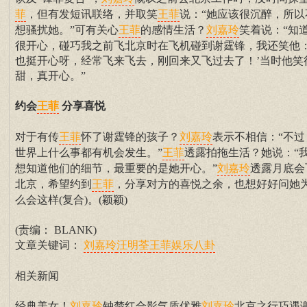
，但有发短讯联络，并取笑
说：“她应该很沉醉，所以
菲
王菲
想骚扰她。”可有关心
的感情生活？
笑着说：“知
王菲
刘嘉玲
很开心，碰巧我之前飞北京时在飞机碰到谢霆锋，我还笑他：
也挺开心呀，经常飞来飞去，刚回来又飞过去了！’当时他笑
甜，真开心。”
约会
分享喜悦
王菲
对于有传
怀了谢霆锋的孩子？
表示不相信：“不过
王菲
刘嘉玲
世界上什么事都有机会发生。”
透露拍拖生活？她说：“
王菲
想知道他们的细节，最重要的是她开心。”
透露月底会
刘嘉玲
北京，希望约到
，分享对方的喜悦之余，也想好好问她
王菲
么会这样(复合)。(颖颖)
(责编： BLANK)
文章关键词：
刘嘉玲
汪明荃
王菲
娱乐八卦
相关新闻
经典美女！
钟楚红合影气质优雅
北京之行巧遇