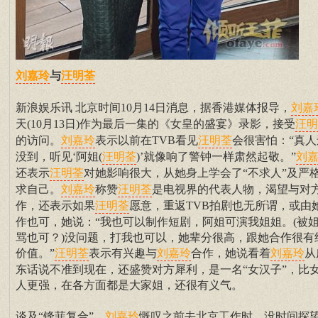
与
刘嘉玲
汪明荃
新浪娱乐讯 北京时间10月14日消息，据香港媒体报导，
刘嘉
天(10月13日)作为最后一集的《女皇的盛宴》录影，接受
汪明
的访问。
表示以前在TVB看见
会很害怕：“真人
刘嘉玲
汪明荃
没到，听见‘阿姐(
)’就像响了警钟一样肃然起敬。”
汪明荃
刘
还表示
对她影响很大，从她身上学会了“不求人”及严
汪明荃
求自己。
称赞
是电视界的代表人物，渴望与对
刘嘉玲
汪明荃
作，还表示如果
愿意，重返TVB拍剧也无所谓，或由
汪明荃
作也可，她说：“我也可以制作短剧，阿姐可演我姐姐。(被
骂也可？)没问题，打我也可以，她辈分很高，跟她合作很有
价值。”
表示有兴趣与
合作，她说看着
从
汪明荃
刘嘉玲
刘嘉玲
东话说不准到现在，还盛赞对方犀利，是一名“女汉子”，比
人更强，在各方面都是大家姐，还很有义气。
谈及“锋菲复合”，
慨叹之前去北京工作时，没时间探
刘嘉玲