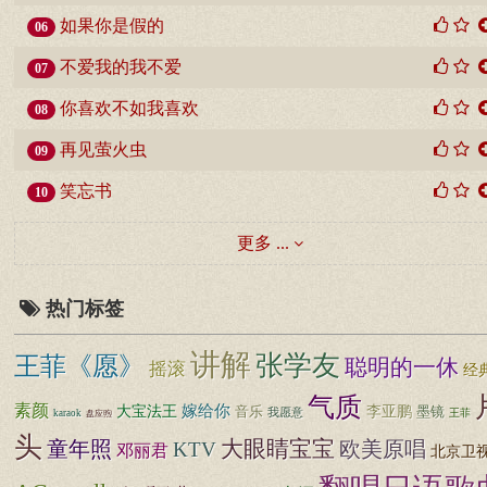
如果你是假的
06
不爱我的我不爱
07
你喜欢不如我喜欢
08
再见萤火虫
09
笑忘书
10
更多 ...
热门标签
讲解
张学友
王菲《愿》
聪明的一休
摇滚
经
气质
素颜
嫁给你
大宝法王
音乐
李亚鹏
墨镜
我愿意
王菲
karaok
盘应煦
头
大眼睛宝宝
童年照
欧美原唱
KTV
邓丽君
北京卫