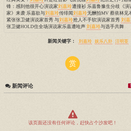
刘嘉玲
刘嘉玲
锋：感到他很开心演说家
遭撞衫 乐嘉鲁豫生分歧《演
刘嘉玲
家》来袭 乐嘉欲与
传绯闻
无酬拍MV 蔡依林见
刘嘉玲
刘嘉玲
紧张张卫健演说家首秀 与
抢人不手软演说家首秀
刘嘉玲
刘嘉
张卫健HOLD住全场演说家乐嘉遭呛声
与选手共舞
刘嘉玲
新闻关键字：
刘嘉玲
娱乐八卦
汪明荃
赏
新闻评论
该页面还没有任何评论，赶快占个沙发吧！