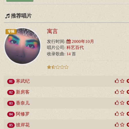
推荐唱片
寓言
专辑
发行时间:
2000年10月
唱片公司:
科艺百代
14
收录歌曲:
首
寒武纪
01
新房客
02
香奈儿
03
阿修罗
04
彼岸花
05