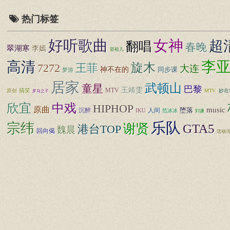
热门标签
好听歌曲
女神
超
翻唱
春晚
翠湖寒
李嫣
容祖儿
李
高清
旋木
7272
王菲
大连
神不在的
同步课
梦游
居家
武顿山
童星
巴黎
王靖雯
MTV
原创
搞笑
MTV.
妙在
罗马之子
中戏
欣宜
HIPHOP
原曲
music
堕落
沉醉
IKU
人间
范冰冰
刘谦
乐队
宗纬
谢贤
GTA5
港台TOP
魏晨
回向偈
活动/