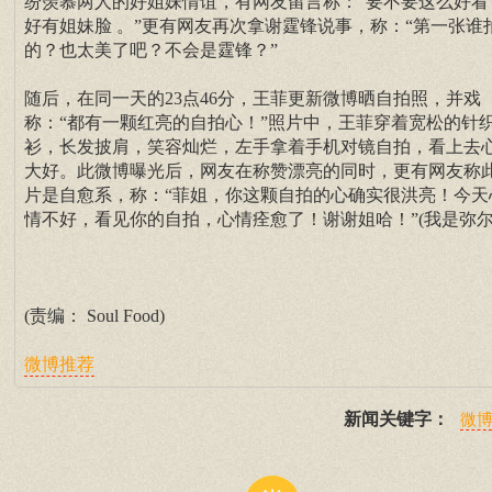
纷羡慕两人的好姐妹情谊，有网友留言称：“要不要这么好看
好有姐妹脸 。”更有网友再次拿谢霆锋说事，称：“第一张谁
的？也太美了吧？不会是霆锋？”
随后，在同一天的23点46分，王菲更新微博晒自拍照，并戏
称：“都有一颗红亮的自拍心！”照片中，王菲穿着宽松的针
衫，长发披肩，笑容灿烂，左手拿着手机对镜自拍，看上去
大好。此微博曝光后，网友在称赞漂亮的同时，更有网友称
片是自愈系，称：“菲姐，你这颗自拍的心确实很洪亮！今天
情不好，看见你的自拍，心情痊愈了！谢谢姐哈！”(我是弥尔
(责编： Soul Food)
微博推荐
新闻关键字：
微