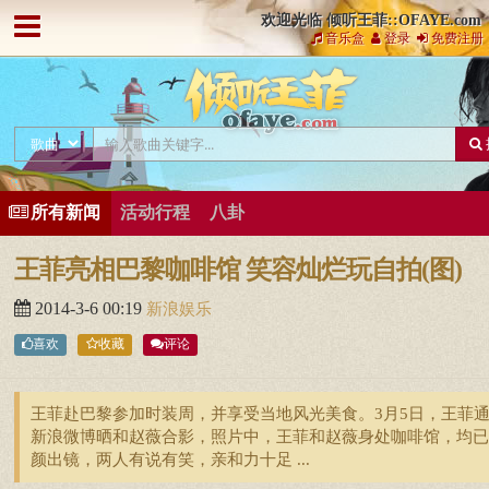
欢迎光临 倾听王菲::OFAYE.com
音乐盒
登录
免费注册
所有新闻
活动行程
八卦
王菲亮相巴黎咖啡馆 笑容灿烂玩自拍(图)
2014-3-6 00:19
新浪娱乐
喜欢
收藏
评论
王菲赴巴黎参加时装周，并享受当地风光美食。3月5日，王菲
新浪微博晒和赵薇合影，照片中，王菲和赵薇身处咖啡馆，均已
颜出镜，两人有说有笑，亲和力十足 ...