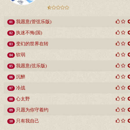
我愿意(管弦乐版)
01
执迷不悔(国)
02
变幻的世界在转
03
软弱
04
我愿意(弦乐版)
05
沉醉
06
冷战
07
心太野
08
只愿为你守着约
09
只有我自己
10