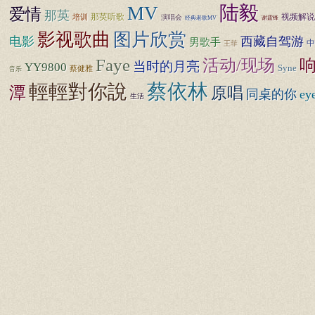
陆毅
MV
爱情
那英
那英听歌
视频解说
培训
演唱会
经典老歌MV
谢霆锋
图片欣赏
影视歌曲
电影
西藏自驾游
男歌手
中
王菲
Faye
活动/现场
当时的月亮
YY9800
Syne
蔡健雅
音乐
蔡依林
輕輕對你說
潭
原唱
同桌的你
ey
生活