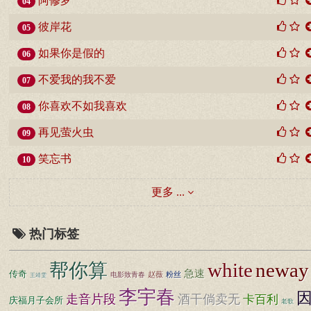
阿修罗
04
彼岸花
05
如果你是假的
06
不爱我的我不爱
07
你喜欢不如我喜欢
08
再见萤火虫
09
笑忘书
10
更多 ...
热门标签
white
neway
帮你算
急速
传奇
赵薇
粉丝
电影致青春
王靖雯
李宇春
走音片段
酒干倘卖无
卡百利
庆福月子会所
老歌