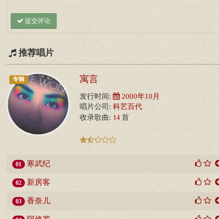
提交评论
推荐唱片
寓言
专辑
发行时间:
2000年10月
唱片公司:
科艺百代
14
收录歌曲:
首
寒武纪
01
新房客
02
香奈儿
03