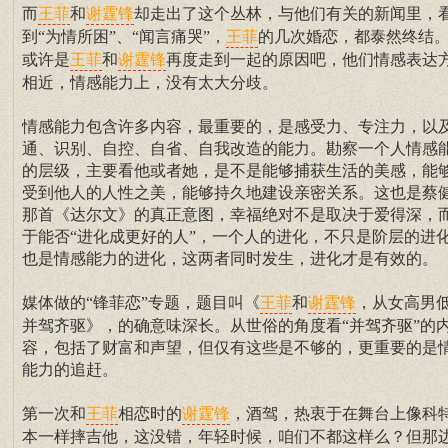
而
和
却走出了这个丛林，与他们有关的新闻里，
王菲
谢霆锋
到“为情所困”、“闻言痛哭”，
的几次婚恋，都泰然终结
王菲
或许是
和
再度走到一起的原因吧，他们情感表达
王菲
谢霆锋
相近，情感能力上，没有太大分歧。
情感能力包含许多内容，最重要的，是感受力、专注力，以
通、识别、自控、自省、自我改造的能力。勘察一个人情感
的层级，主要看他或者她，是不是能够捕获生活的美感，能
受到他人的人性之美，能够持久地建设亲密关系。这也是蔡
那首《达尔文》的真正意图，幸福绝对不是取决于爱得深，
于能否“进化成更好的人”，一个人的进化，不只是阶层的进
也是情感能力的进化，这两者同时发生，进化才是有效的。
媒体做的“锋菲恋”专题，题目叫《
和
，从女高男
王菲
谢霆锋
并驾齐驱》，的确意味深长。从世俗的角度看“并驾齐驱”的
容，包括了财富和声望，但仅有这些是不够的，更重要的是
能力的追赶。
第一次和
相恋时的
，酒驾，热衷于在舞台上像科特
王菲
谢霆锋
本一样摔吉他，这没错，年轻时候，咱们不都这样么？但那