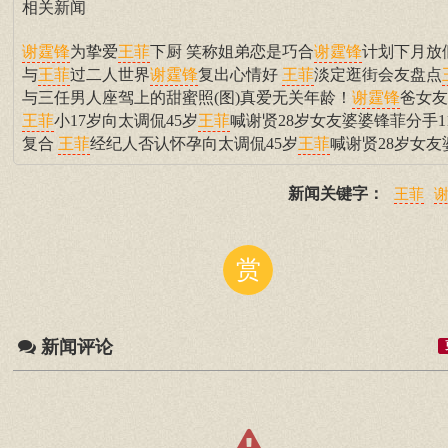
相关新闻
为挚爱
下厨 笑称姐弟恋是巧合
计划下月放
谢霆锋
王菲
谢霆锋
与
过二人世界
复出心情好
淡定逛街会友盘点
王菲
谢霆锋
王菲
与三任男人座驾上的甜蜜照(图)真爱无关年龄！
爸女友
谢霆锋
小17岁向太调侃45岁
喊谢贤28岁女友婆婆锋菲分手1
王菲
王菲
复合
经纪人否认怀孕向太调侃45岁
喊谢贤28岁女友
王菲
王菲
新闻关键字：
王菲
赏
新闻评论