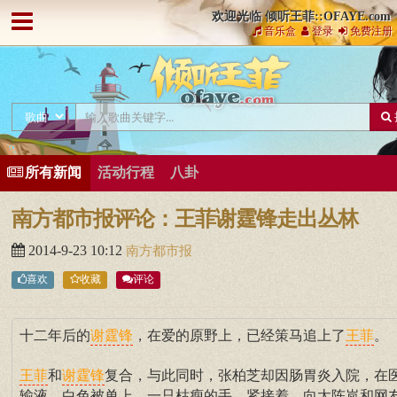
欢迎光临 倾听王菲::OFAYE.com
音乐盒
登录
免费注册
所有新闻
活动行程
八卦
南方都市报评论：王菲谢霆锋走出丛林
2014-9-23 10:12
南方都市报
喜欢
收藏
评论
十二年后的
，在爱的原野上，已经策马追上了
。
谢霆锋
王菲
和
复合，与此同时，张柏芝却因肠胃炎入院，在
王菲
谢霆锋
输液，白色被单上，一只枯瘦的手。紧接着，向太陈岚和网