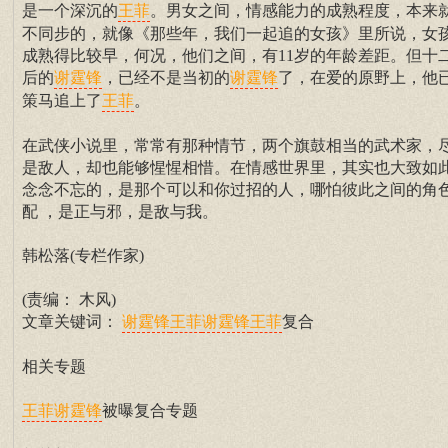
是一个深沉的
。男女之间，情感能力的成熟程度，本来
王菲
不同步的，就像《那些年，我们一起追的女孩》里所说，女
成熟得比较早，何况，他们之间，有11岁的年龄差距。但十
后的
，已经不是当初的
了，在爱的原野上，他
谢霆锋
谢霆锋
策马追上了
。
王菲
在武侠小说里，常常有那种情节，两个旗鼓相当的武术家，
是敌人，却也能够惺惺相惜。在情感世界里，其实也大致如
念念不忘的，是那个可以和你过招的人，哪怕彼此之间的角色
配 ，是正与邪，是敌与我。
韩松落(专栏作家)
(责编： 木风)
文章关键词：
复合
谢霆锋
王菲
谢霆锋
王菲
相关专题
被曝复合专题
王菲
谢霆锋