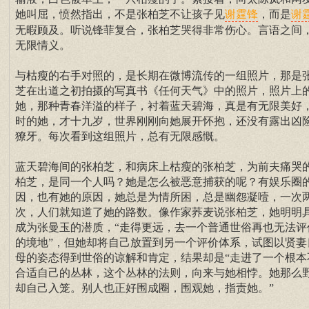
她叫屈，愤然指出，不是张柏芝不让孩子见
，而是
谢霆锋
谢
无暇顾及。听说锋菲复合，张柏芝哭得非常伤心。言语之间
无限情义。
与枯瘦的右手对照的，是长期在微博流传的一组照片，那是
芝在出道之初拍摄的写真书《任何天气》中的照片，照片上
她，那种青春洋溢的样子，衬着蓝天碧海，真是有无限美好
时的她，才十九岁，世界刚刚向她展开怀抱，还没有露出凶
獠牙。每次看到这组照片，总有无限感慨。
蓝天碧海间的张柏芝，和病床上枯瘦的张柏芝，为前夫痛哭
柏芝，是同一个人吗？她是怎么被恶意捕获的呢？有娱乐圈
因，也有她的原因，她总是为情所困，总是幽怨凝噎，一次
次，人们就知道了她的路数。像作家荞麦说张柏芝，她明明
成为张曼玉的潜质，“走得更远，去一个普通世俗再也无法评
的境地”，但她却将自己放置到另一个评价体系，试图以贤妻
母的姿态得到世俗的谅解和肯定，结果却是“走进了一个根本
合适自己的丛林，这个丛林的法则，向来与她相悖。她那么
却自己入笼。别人也正好围成圈，围观她，指责她。”