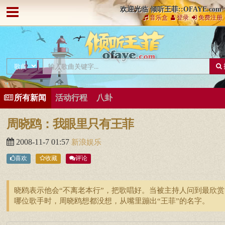
欢迎光临 倾听王菲::OFAYE.com
音乐盒
登录
免费注册
所有新闻
活动行程
八卦
周晓鸥：我眼里只有王菲
2008-11-7 01:57
新浪娱乐
喜欢
收藏
评论
晓鸥表示他会“不离老本行”，把歌唱好。当被主持人问到最欣赏
哪位歌手时，周晓鸥想都没想，从嘴里蹦出“王菲”的名字。