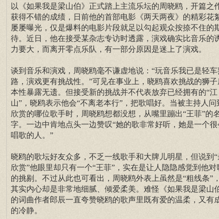
以《如果我是梁山伯》正式踏上主流乐坛的周晓鸥，开篇之
获得不错的成绩，日前他的首部电影《两天两夜》的精彩花
屡屡曝光，仅是爆料的电影片段就足以勾起观众按捺不住的
待。近日，他在接受某杂志专访时透露，演戏确实比音乐的
力要大，而离开零点乐队，有一部分原因是迷上了演戏。
谈到音乐和演戏，周晓鸥毫不谦虚地说：“玩音乐我已是轻车
路，演戏更有挑战性。”可见在事业上，晓鸥喜欢挑战的狮子
本性暴露无遗。但接受新的挑战并不代表放弃已经拥有的“江
山”，晓鸥表示他会“不离老本行”，把歌唱好。当被主持人问
欣赏的哪位歌手时，周晓鸥想都没想，从嘴里蹦出“王菲”的
字。一边中肯地点头一边赞叹“她的歌非常好听，她是一个很
唱歌的人。”
晓鸥的歌坛好友众多，不乏一线歌手和大牌儿明星，但说到“
欣赏”他眼里却只有一个“王菲”，实在是让人隐隐感觉到他对
的挑剔。不过从此也可看出，周晓鸥外表上虽然是“粗线条”
其实内心却是非常地细腻、倾爱柔美。难怪《如果我是梁山
的词曲作者郎辰一直夸赞晓鸥的歌声里既有爱的温柔，又有
的冷静。