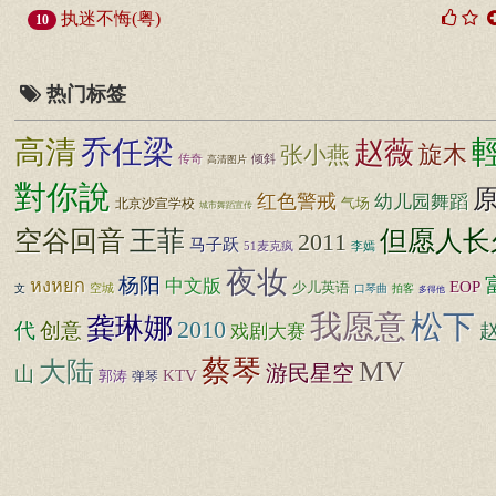
执迷不悔(粤)
10
热门标签
高清
乔任梁
赵薇
旋木
张小燕
传奇
倾斜
高清图片
對你說
红色警戒
幼儿园舞蹈
北京沙宣学校
气场
城市舞蹈宣传
王菲
但愿人长
空谷回音
2011
马子跃
51麦克疯
李嫣
夜妆
杨阳
中文版
หงหยก
EOP
少儿英语
空城
文
口琴曲
拍客
多得他
松下
我愿意
龚琳娜
2010
代
创意
戏剧大赛
蔡琴
大陆
MV
游民星空
山
KTV
郭涛
弹琴