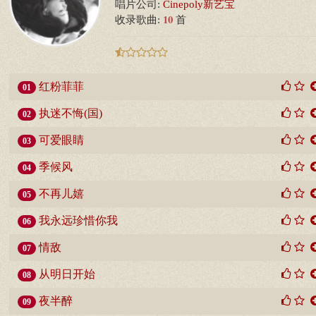
唱片公司:
Cinepoly新艺宝
10
收录歌曲:
首
红粉菲菲
01
执迷不悔(国)
02
可爱眼睛
03
季候风
04
不再儿嬉
05
我永远珍惜你我
06
情敌
07
从明日开始
08
夜半醉
09