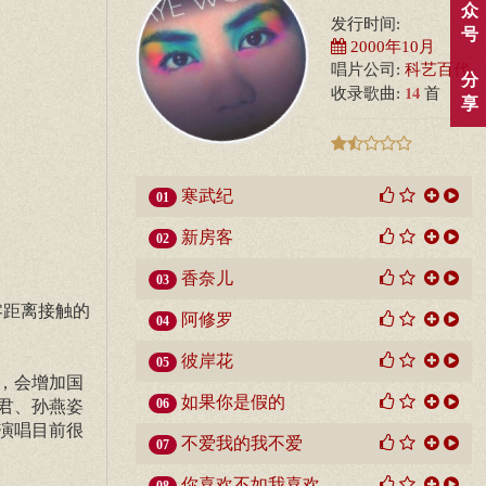
众
发行时间:
号
2000年10月
唱片公司:
科艺百代
分
14
收录歌曲:
首
享
寒武纪
01
新房客
02
香奈儿
03
零距离接触的
阿修罗
04
彼岸花
05
，会增加国
如果你是假的
06
君、孙燕姿
演唱目前很
不爱我的我不爱
07
你喜欢不如我喜欢