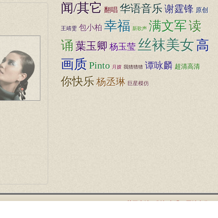
闻/其它
华语音乐
谢霆锋
翻唱
原创
幸福
满文军
读
包小柏
王靖雯
新歌声
丝袜美女
高
诵
葉玉卿
杨玉莹
画质
Pinto
谭咏麟
超清高清
月嫂
我猜猜猜
你快乐
杨丞琳
巨星模仿
关于本站
版权声明
网站合作
帮助中心
服务条款
网站地图