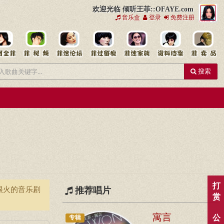
欢迎光临 倾听王菲::OFAYE.com
音乐盒
登录
免费注册
搜索
打
很火的音乐剧
推荐唱片
赏
寓言
公
专辑