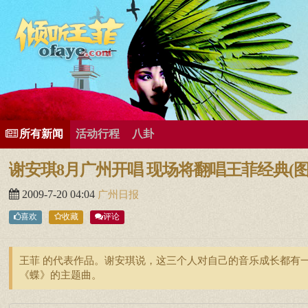
所有歌曲专辑
王菲新闻
王菲的精美图片
王菲精彩视频
王菲论坛
给王菲留言
用户中心
王
所有新闻
活动行程
八卦
谢安琪8月广州开唱 现场将翻唱王菲经典(图
2009-7-20 04:04
广州日报
喜欢
收藏
评论
王菲 的代表作品。谢安琪说，这三个人对自己的音乐成长都有
《蝶》的主题曲。