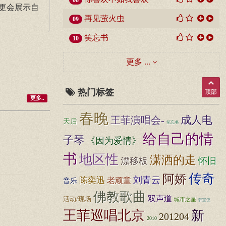
08
更会展示自
再见萤火虫
09
笑忘书
10
更多 ...
热门标签
顶部
更多..
春晚
成人电
王菲演唱会-
天后
笑忘书
给自己的情
子琴
《因为爱情》
书
地区性
潇洒的走
漂移板
怀旧
传奇
阿娇
刘青云
陈奕迅
老顽童
音乐
佛教歌曲
双声道
活动/现场
城市之星
韩宝仪
王菲巡唱北京
新
201204
2010