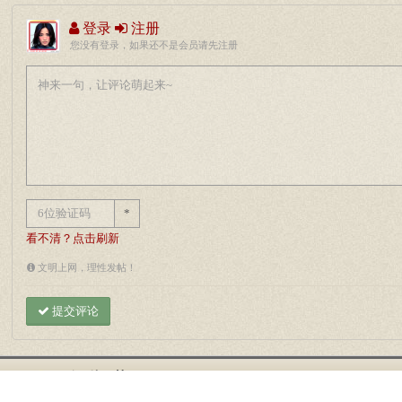
登录
注册
您没有登录，如果还不是会员请先注册
*
看不清？点击刷新
文明上网，理性发帖！
提交评论
倾听王菲::OFAYE.com
© (2004-2026) All Rights Re
Powered By
GhostWei
;Email:
webmaster#mail.ofaye.com