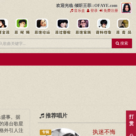
欢迎光临 倾听王菲::OFAYE.com
音乐盒
登录
免费注册
搜索
推荐唱片
打
乐盛事。据
赏
的港台歌星
格外引人注
执迷不悔
专辑