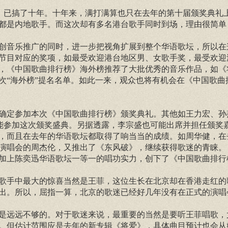
》已搞了十年。十年来，满打满算也只在去年的第十届颁奖典礼
都是内地歌手。而这次却有多名港台歌手同时到场，理由很简单
音乐推广的同时，进一步把视角扩展到整个华语歌坛，所以在这次
节目对应的奖项，如最受欢迎港台地区男、女歌手奖，最受欢迎
，《中国歌曲排行榜》海外榜推荐了大批优秀的音乐作品，如《
次“海外榜”提名名单。如此一来，观众也将有机会在《中国歌曲
定参加本次《中国歌曲排行榜》颁奖典礼。其他如王力宏、孙燕姿
可能参加这次颁奖盛典。另据透露，李宗盛也可能出席并担任颁奖
，而且在去年的华语歌坛都取得了响当当的成绩。如周华健，在
演唱会的周杰伦，又推出了《东风破》，继续获得歌迷的青睐。
加上陈奕迅华语歌坛一等一的唱功实力，创下了《中国歌曲排行
歌手中最大的惊喜当然是王菲，这位生长在北京却在香港走红的
出。所以，屈指一算，北京的歌迷已经好几年没有在正式的演唱
是远远不够的。对于歌迷来说，最重要的当然是要听王菲唱歌，
。但估计范围应是去年的新专辑《将爱》，具体曲目预计也会从