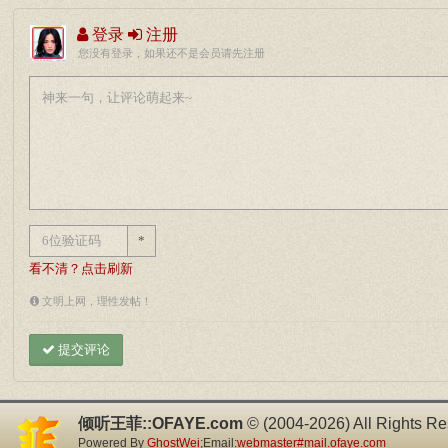
登录
注册
您没有登录，如果还不是会员请先注册
*
看不清？点击刷新
文明上网，理性发帖！
提交评论
倾听王菲::OFAYE.com
© (2004-2026) All Rights Re
Powered By
GhostWei
;Email:
webmaster#mail.ofaye.com