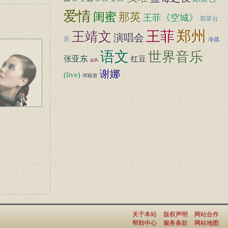
爱情
闺蜜
那英
王菲《空城》
翡翠台
郑州
王菲
王靖文
演唱会
庆
冷战
语文
世界音乐
张亚东
红豆
如风
谢娜
(live)
邓丽君
关于本站
版权声明
网站合作
帮助中心
服务条款
网站地图