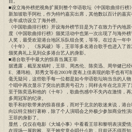
目。
■设立海外榜把视角扩展到整个华语歌坛《中国歌曲排行榜
新加坡歌手阿杜，作为特约嘉宾出席，其他数以百计的嘉宾
去年成功设立了海外榜。
《中国歌曲排行榜》开设海外榜节目是为了在致力于内地原创
度《中国歌曲排行榜》颁奖活动中也第一次出现了与海外榜
人奖，最受欢迎港台地区乐队组合奖，等等。在过去一年中
《十年》、《东风破》等，王菲等多名港台歌手也进入了首
颁奖典礼上见到众多港台艺人的身影。
■港台歌手中最大的惊喜当属王菲
据透露，截至发稿时，王菲、周杰伦、陈奕迅、周华健已经确
E、潘玮柏、郑秀文等在2003年度有上佳表现的歌手也有
毫无疑问，这些歌手每一位都是如今华语歌坛响当当的人物
个唱中再次显示了突出的票房号召力；同样去年在北京开了
至于陈奕迅和他的《十年》，歌曲伤感中不失内在激情，再
多周冠军的纪录。
歌手和好歌带来的惊喜很多，而对于北京的歌迷来说，港台
向以特立独行著称，除了个人演唱会之外极少参加商业性演
王菲的身影了。
显然，仅仅在电影《大城小事》中看看王菲和黎明表演爱情
在现场一展歌喉。至于她究竟会唱什么歌，目前还不得而知