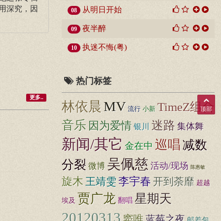
用深究，因
从明日开始
08
夜半醉
09
执迷不悔(粤)
10
热门标签
更多..
MV
林依晨
TimeZ组合
流行
小新
顶部
音乐
迷路
因为爱情
集体舞
银川
新闻/其它
巡唱
减数
金在中
吴佩慈
分裂
活动/现场
微博
陈惠敏
旋木
李宇春
王靖雯
开到荼靡
超越
贾广龙
星期天
翻唱
埃及
20120313
窦唯
蓝莓之夜
邮差包