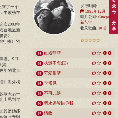
公
众
发行时间:
上来了一个
1993年12月
号
：中歌榜在
唱片公司:
Cinepoly
新艺宝
分
2003年
10
收录歌曲:
首
享
港台地区新
将爱》、
排行榜》的
红粉菲菲
01
、S.H.
执迷不悔(国)
02
嘉宾。
去年的北京
可爱眼睛
03
榜》海外榜
季候风
04
不再儿嬉
歌坛天后一
05
会上见到过
我永远珍惜你我
06
尤其是她能
情敌
07
她这张专辑