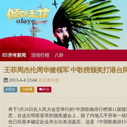
所有歌曲专辑
王菲新闻
王菲的精美图片
王菲精彩视频
王菲论坛
给王菲留言
用户中心
王
所有新闻
活动行程
八卦
王菲周杰伦周华健领军 中歌榜颁奖打港台
2013-4-4 13:44
北京青年报
喜欢
收藏
评论
将于3月26日在人民大会堂举行的“中国歌曲排行榜第11
悉，在这次明星荟萃的颁奖盛会上，除了内地几乎所有一线
也已经基本确定赴会并出任表演嘉宾。这是《中国歌曲排行