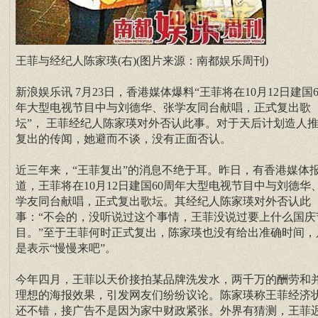
王菲与经纪人陈家瑛(右)(图片来源：南都娱乐周刊)
新浪娱乐讯 7月23日，香港媒体爆料“王菲将在10月12日建国6
年大型电视节目中与刘德华、张学友同台献唱，正式复出歌
坛”， 王菲经纪人陈家瑛对外否认此事。对于天后计划造人
复出的传闻，她避而不谈，没有正面否认。
近三年来，“王菲复出”的消息不绝于耳。昨日，有香港媒体
道，王菲将在10月12日建国60周年大型电视节目中与刘德华
学友同台献唱，正式复出歌坛。其经纪人陈家瑛对外否认此
事：“不会的，没听说过这个事情，王菲没说过要上什么国庆
目。”至于王菲何时正式复出，陈家瑛也没有给出准确时间，
是表示“慢慢来吧”。
今年四月，王菲以天价接拍某品牌洗发水，两千万的酬劳和
理想的海报效果，引发网友们纷纷议论。陈家瑛称王菲经济
还不错，接广告不是因为家中财政紧张。外界有猜测，王菲