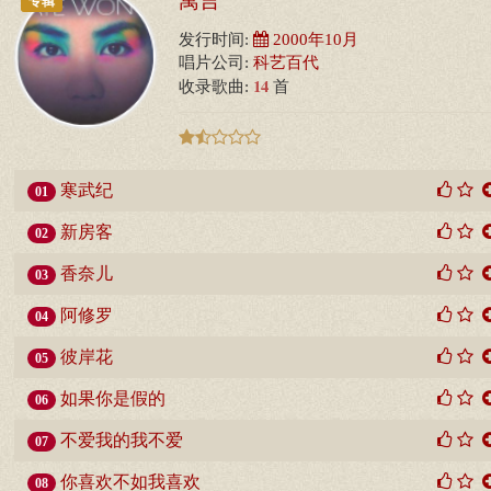
寓言
专辑
发行时间:
2000年10月
唱片公司:
科艺百代
14
收录歌曲:
首
寒武纪
01
新房客
02
香奈儿
03
阿修罗
04
彼岸花
05
如果你是假的
06
不爱我的我不爱
07
你喜欢不如我喜欢
08