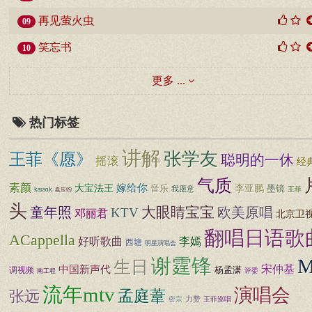
再见萤火虫
09
笑忘书
10
更多 ...
热门标签
讲解
张学友
王菲《愿》
聪明的一休
摇滚
经
气质
素颜
嫁给你
大宝法王
音乐
李亚鹏
墨镜
我愿意
王菲
karaok
盘应煦
头
大眼睛宝宝
童年照
欧美原唱
KTV
邓丽君
北京卫
翻唱日语歌
ACappella
好听歌曲
李嫣
西塘
明星演唱会
谢霆锋
生日
宋仲基
中国新声代
杨孟潇
调视频
评委
南工程
流年mtv
演唱会
孟庭葦
张远
力赞
密宗
王菲巡唱