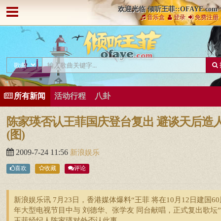
欢迎光临 倾听王菲::OFAYE.com
音乐盒
登录
免费注册
所有新闻
活动行程
八卦
陈家瑛否认王菲国庆登台复出 避谈天后造
(图)
2009-7-24 11:56
新浪娱乐
喜欢
收藏
评论
新浪娱乐讯 7月23日，香港媒体爆料“王菲 将在10月12日建国60
年大型电视节目中与 刘德华、张学友 同台献唱，正式复出歌坛
王菲经纪人陈家瑛对外否认此事。