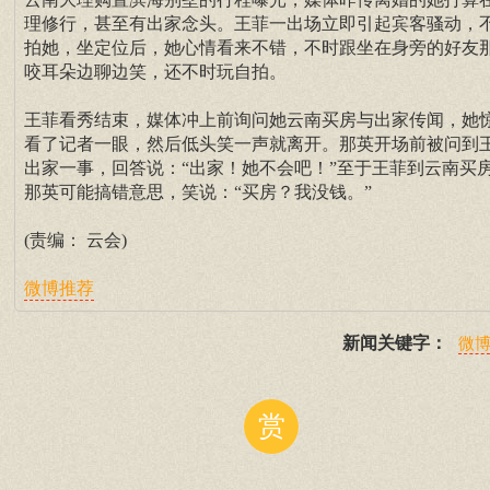
理修行，甚至有出家念头。王菲一出场立即引起宾客骚动，
拍她，坐定位后，她心情看来不错，不时跟坐在身旁的好友
咬耳朵边聊边笑，还不时玩自拍。
王菲看秀结束，媒体冲上前询问她云南买房与出家传闻，她
看了记者一眼，然后低头笑一声就离开。那英开场前被问到
出家一事，回答说：“出家！她不会吧！”至于王菲到云南买
那英可能搞错意思，笑说：“买房？我没钱。”
(责编： 云会)
微博推荐
新闻关键字：
微
赏