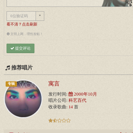
*
看不清？点击刷新
文明上网，理性发帖！
提交评论
推荐唱片
寓言
专辑
发行时间:
2000年10月
唱片公司:
科艺百代
14
收录歌曲:
首