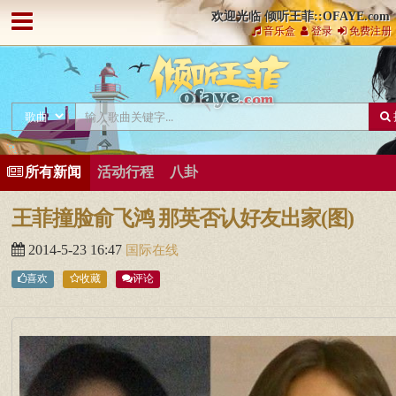
欢迎光临 倾听王菲::OFAYE.com
音乐盒
登录
免费注册
所有新闻
活动行程
八卦
王菲撞脸俞飞鸿 那英否认好友出家(图)
2014-5-23 16:47
国际在线
喜欢
收藏
评论