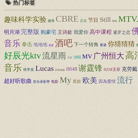
热门标签
CBRE
MTV
趣味科学实验
Still
节目
健身
正太
张恒
完整版
高中课程
明月湖
购豪宅
王诗龄
我爱你
暹罗之恋
酒吧
音乐
你猜猜猜
拳击
下一个转角
地地地
香港
恩爱
好辰光ktv
高
流星雨
广州恒大
MV
演唱
王菲
音乐
谢霆锋
Lucas
8848
克劳戴
张学友
0218王菲
好听歌曲
My
流行
欧美
超好听歌曲
黄龄
因為愛情
电影
音乐录影带