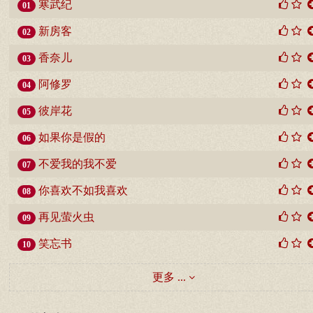
寒武纪
01
新房客
02
香奈儿
03
阿修罗
04
彼岸花
05
如果你是假的
06
不爱我的我不爱
07
你喜欢不如我喜欢
08
再见萤火虫
09
笑忘书
10
更多 ...