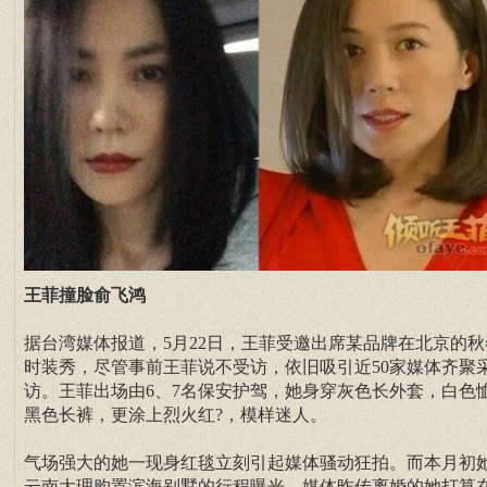
王菲撞脸俞飞鸿
据台湾媒体报道，5月22日，王菲受邀出席某品牌在北京的秋
时装秀，尽管事前王菲说不受访，依旧吸引近50家媒体齐聚
访。王菲出场由6、7名保安护驾，她身穿灰色长外套，白色
黑色长裤，更涂上烈火红?，模样迷人。
气场强大的她一现身红毯立刻引起媒体骚动狂拍。而本月初
云南大理购置滨海别墅的行程曝光，媒体昨传离婚的她打算