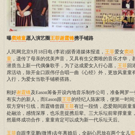
曝
愿入演艺圈
携手铺路
窦靖童
王菲
谢霆锋
人民网北京9月18日电 (李岩)据香港媒体报道，
爱女
王菲
窦靖
，遗传了母亲的优美声音，又具有生父窦唯的音乐才华，
童
潜质当上新一代偶像歌手，为了达成爱女入行心愿，
回
王菲
席活动，除开金口跟伟仔合唱一曲《心经》外，更放风童童
入行，为爱女当歌手铺桥搭路。
刚好
及Eason筹备开设内地音乐制作公司，准备网罗一
谢霆锋
有实力的新人，而Eason跟
的经纪人陈家瑛，便第一时间
王菲
双方穿针引线，而霆锋曾跟
有过一段情，恋爱期间跟童
王菲
处融洽，感情深厚，也乐意提携后辈。三大乐坛前辈撑童童
然最终成功合作，童童肯定可以成为新一代乐坛天后。
自跟李亚鹏(微博)去年离婚后，全副心思放在两个女儿
王菲
窦