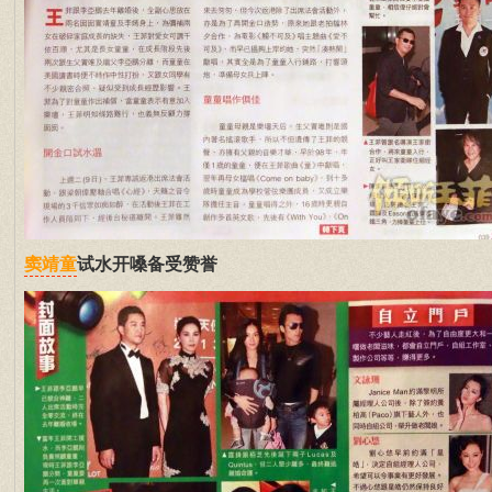
试水开嗓备受赞誉
窦靖童