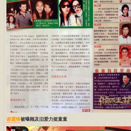
被曝顾及旧爱力挺童童
谢霆锋