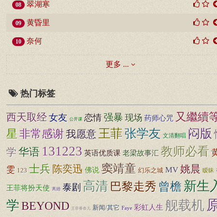
翠湖寒
08
黄昏里
09
奈何
10
更多 ...
热门标签
又繼續
西天取经
女友
强暴
恋情
现场
药师心咒
公开课
王菲
张学友
闷版
非常感谢
星
我愿意
文清翻唱
131223
教师必看
学
华语
英语优质课
老梁故事汇
窦靖童
士兵
陈奕迅
姚晨
雯
MV
佛说
123
幻乐之城
暧昧
新生
高清
巴黎走秀
曾檐
泰剧
王菲将扮天使
离婚
学
舰载机
BEYOND
彩虹人生
新闻/其它
Faye
王菲香奈儿