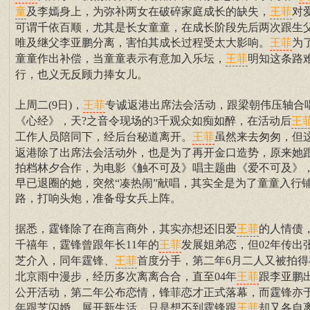
及李嫣身上，为弥补两女在破碎家庭成长的缺失，
对
童
王菲
可谓千依百顺，尤其是长女童童，在成长阶段先后两次跟生
唯及继父李亚鹏分离，害怕其成长过程受太大影响。
为
王菲
童童作出补偿，当童童表示有意加入乐坛，
明知这条路
王菲
行，也义无反顾力捧女儿。
上周二(9日)，
专诚返港出席法会活动，跟梁朝伟压轴合
王菲
《心经》，天?之音令现场的3千观众如痴如醉，在活动后
王
工作人员陪同下，经后台秘道离开。
虽然来去匆匆，但
王菲
返港除了出席法会活动外，也是为了再开金口造势，原来她
拍档林夕合作，为电影《触不可及》唱主题曲《爱不可及》
早已退圈的她，突然“凑热闹”献唱，其实全是为了童童入行
路，打响头炮，准备母女兵上阵。
据悉，霆锋除了在商言商外，其实亦想还旧爱
的人情债
王菲
千禧年，霆锋曾跟年长11年的
发展姐弟恋，但02年传出
王菲
芝介入，同年霆锋、
首度分手，第二年6月二人又被拍得
王菲
北京雨中漫步，经历多次离离合合，直至04年
跟李亚鹏
王菲
公开活动，第二年公布恋情，锋菲恋才正式落幕，而霆锋亦于
年跟芝闪婚，展开新生活，只是想不到霆锋跟
却又各自
王菲