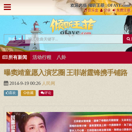
欢迎光临 倾听王菲::OFAYE.com
音乐盒
登录
免费注册
所有新闻
活动行程
八卦
曝窦靖童愿入演艺圈 王菲谢霆锋携手铺路
2014-9-19 00:26
人民网
喜欢
收藏
评论