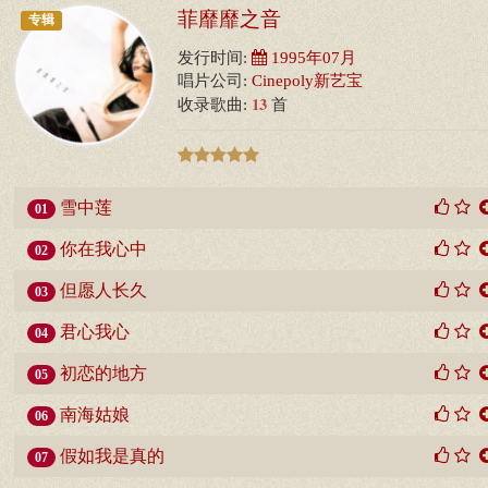
菲靡靡之音
专辑
发行时间:
1995年07月
唱片公司:
Cinepoly新艺宝
13
收录歌曲:
首
雪中莲
01
你在我心中
02
但愿人长久
03
君心我心
04
初恋的地方
05
南海姑娘
06
假如我是真的
07