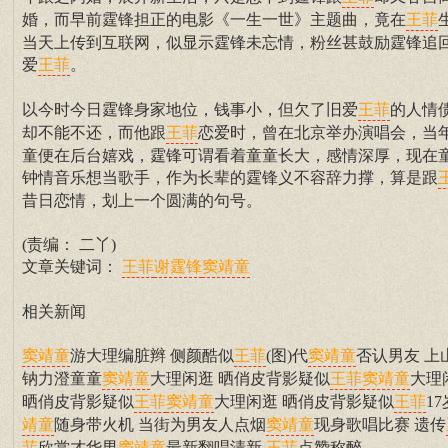
婚，而早前霆锋担正的电影《一生一世》主题曲，竟在
王菲
当天上传到互联网，似显示霆锋未忘情，粉丝甚鼓励霆锋追
爱
。
王菲
以今时今日霆锋身家地位，钱事小，但欠了旧爱
的人情
王菲
却不能不还，而他跟
恋爱时，曾在北京举办演唱会，当
王菲
童便在后台嬉戏，霆锋可谓看着童童长大，感情深厚，现在
钟情音乐想当歌手，作为长辈的霆锋义不容辞力撑，算是跟
昔日恋情，划上一个圆满的句号。
(责编： 二丫)
文章关键词：
王菲
谢霆锋
窦靖童
相关新闻
游大理编脏辫 侧颜酷似
(图)代
否认男友 上
窦靖童
王菲
窦靖童
钠力澄童童
大理闲逛 晒俏皮背影疑似
大理
窦靖童
王菲
窦靖童
晒俏皮背影疑似
大理闲逛 晒俏皮背影疑似
17
王菲
窦靖童
王菲
随身带火机 当街为男友人点烟
现身歌唱比赛 遗传
靖童
窦靖童
欣赏才华男
最新翻唱清新
点赞称醉