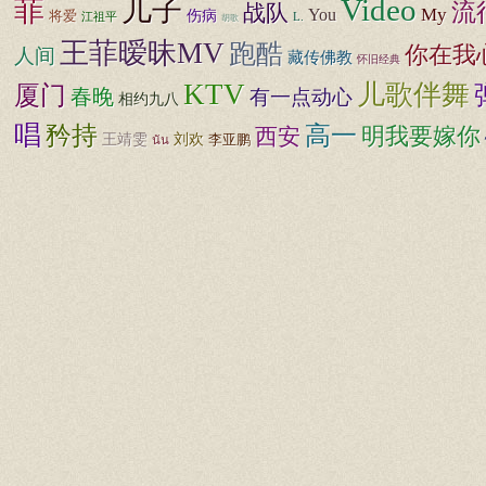
Video
菲
儿子
流
战队
You
My
伤病
将爱
江祖平
L.
胡歌
王菲暧昧MV
跑酷
你在我
人间
藏传佛教
怀旧经典
KTV
儿歌伴舞
厦门
春晚
有一点动心
相约九八
唱
矜持
高一
明我要嫁你
西安
王靖雯
刘欢
李亚鹏
นัน