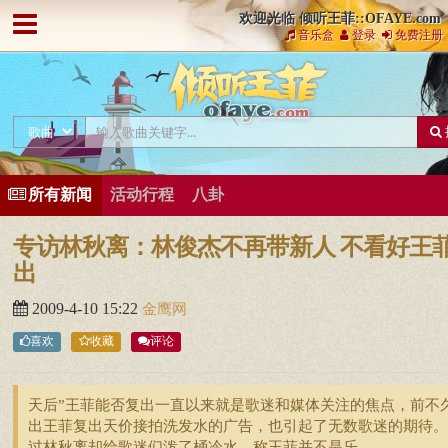
欢迎光临 倾听王菲::OFAYE.com
音乐盒
登录
免费注册
所有新闻
活动行程
八卦
专访林秋离：林俊杰不再带新人 不看好王
出
2009-4-10 15:22
金鹰网
喜欢
收藏
评论
天后”王菲能否复出一直以来就是歌迷和媒体关注的焦点，前不
出王菲复出天价接拍洗发水的广告，也引起了无数歌迷的期待。
过林秋离却给歌迷们泼了桶冷水，称王菲并不是乐 ...