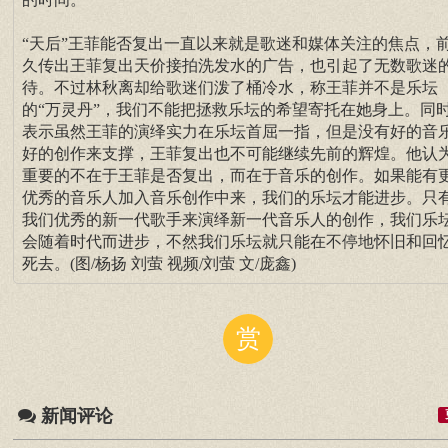
“天后”王菲能否复出一直以来就是歌迷和媒体关注的焦点，
久传出王菲复出天价接拍洗发水的广告，也引起了无数歌迷
待。不过林秋离却给歌迷们泼了桶冷水，称王菲并不是乐坛
的“万灵丹”，我们不能把拯救乐坛的希望寄托在她身上。同
表示虽然王菲的演绎实力在乐坛首屈一指，但是没有好的音
好的创作来支撑，王菲复出也不可能继续先前的辉煌。他认
重要的不在于王菲是否复出，而在于音乐的创作。如果能有
优秀的音乐人加入音乐创作中来，我们的乐坛才能进步。只
我们优秀的新一代歌手来演绎新一代音乐人的创作，我们乐
会随着时代而进步，不然我们乐坛就只能在不停地怀旧和回
死去。(图/杨扬 刘萤 视频/刘萤 文/庞鑫)
赏
新闻评论