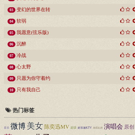
变幻的世界在转
03
软弱
04
我愿意(弦乐版)
05
沉醉
06
冷战
07
心太野
08
只愿为你守着约
09
只有我自己
10
热门标签
美女
微博
演唱会
陈奕迅MV
原创
超级
音乐
好乐迪KTV
胡思乱想