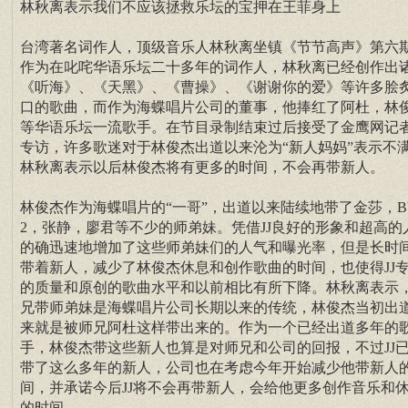
林秋离表示我们不应该拯救乐坛的宝押在王菲身上
台湾著名词作人，顶级音乐人林秋离坐镇《节节高声》第六
作为在叱咤华语乐坛二十多年的词作人，林秋离已经创作出
《听海》、《天黑》、《曹操》、《谢谢你的爱》等许多脍
口的歌曲，而作为海蝶唱片公司的董事，他捧红了阿杜，林
等华语乐坛一流歌手。在节目录制结束过后接受了金鹰网记
专访，许多歌迷对于林俊杰出道以来沦为“新人妈妈”表示不
林秋离表示以后林俊杰将有更多的时间，不会再带新人。
林俊杰作为海蝶唱片的“一哥”，出道以来陆续地带了金莎，B
2，张静，廖君等不少的师弟妹。凭借JJ良好的形象和超高的
的确迅速地增加了这些师弟妹们的人气和曝光率，但是长时
带着新人，减少了林俊杰休息和创作歌曲的时间，也使得JJ
的质量和原创的歌曲水平和以前相比有所下降。林秋离表示
兄带师弟妹是海蝶唱片公司长期以来的传统，林俊杰当初出
来就是被师兄阿杜这样带出来的。作为一个已经出道多年的
手，林俊杰带这些新人也算是对师兄和公司的回报，不过JJ
带了这么多年的新人，公司也在考虑今年开始减少他带新人
间，并承诺今后JJ将不会再带新人，会给他更多创作音乐和
的时间。