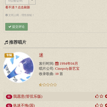
*
看不清？点击刷新
文明上网，理性发帖！
提交评论
推荐唱片
迷
专辑
发行时间:
1994年04月
唱片公司:
Cinepoly新艺宝
10
收录歌曲:
首
我愿意(管弦乐版)
01
执迷不悔(国)
02