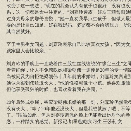
改变了这一想法，“现在的我会认为有孩子也很好，没有也没
系，这一切都是命中注定的。”刘嘉玲透露，好友王菲曾跟她
过身为母亲的那份喜悦，“她一直劝我早点生孩子，但做人最
要的是让自己知足。好在我妈妈、婆婆都不会给我压力，所
其自然就好。”
至于生男生女问题，刘嘉玲表示自己比较喜欢女孩，“因为女
跟家里人会比较亲。”
刘嘉玲的手腕上一直戴着由三股红丝线缠绕的“缘定三生”之
看着红绳，让人不免感叹她和梁朝伟一走便是20年的专一情
当被问及为何拒绝梁朝伟十几年前的求婚时，刘嘉玲笑言道
她认为梁朝伟还没长大，“他的性格就像个小孩。他喜欢孤独
但他享受孤独的时候，也喜欢看着我在热闹。”
20年后终成眷属，答应梁朝伟求婚的那一刻，刘嘉玲仍然觉
没有长大，“等了20年他还没长大，但是我想就嫁了吧，不等
了。”话虽如此，但从刘嘉玲调侃的脸上仍能看出她对他的眷
恋，一种踏实的感觉。新报记者|霍燕妮|实习生|王莎莉|文