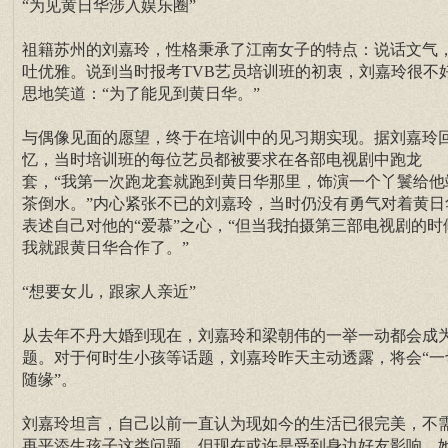
“为见黄日华涉入娱乐圈”
祖籍苏州的刘嘉玲，性格秉承了江南女子的特点：说话文气
吐优雅。说到当时报考TVB艺员培训班的初衷，刘嘉玲很不
思地笑道：“为了能见到黄日华。”
与偶像见面的愿望，终于在培训中的见习期实现。据刘嘉玲
忆，当时培训班的每位艺员都被要求在各部电视剧中跑龙
套，“我第一次跑龙套就跑到黄日华那里，饰演一个丫鬟给他
茶倒水。”内心紧张不已的刘嘉玲，当时仍没有勇气对着黄日
表述自己对他的“爱慕”之心，“但当我拍摄第三部电视剧的时
我就跟黄日华合作了。”
“想要女儿，跟家人亲近”
从去年不丹大婚到现在，刘嘉玲和梁朝伟的一举一动都会成
题。对于何时生小孩等话题，刘嘉玲昨天主动透露，将会“一
随缘”。
刘嘉玲坦言，自己以前一直认为现如今的生活已很完美，不
再平添生孩子这类问题。但现在或许是受到身边好友影响，