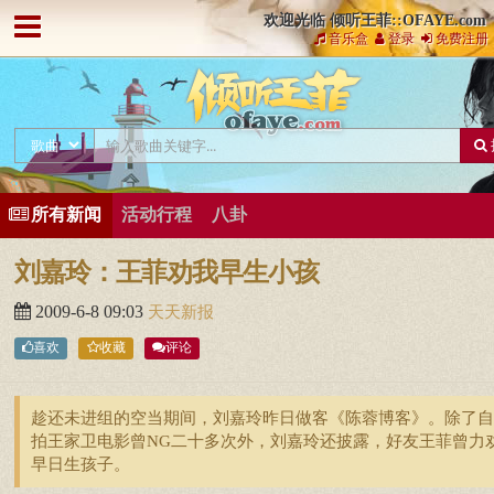
欢迎光临 倾听王菲::OFAYE.com
音乐盒
登录
免费注册
所有新闻
活动行程
八卦
刘嘉玲：王菲劝我早生小孩
2009-6-8 09:03
天天新报
喜欢
收藏
评论
趁还未进组的空当期间，刘嘉玲昨日做客《陈蓉博客》。除了自
拍王家卫电影曾NG二十多次外，刘嘉玲还披露，好友王菲曾力
早日生孩子。