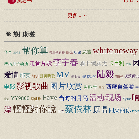
笑忘书
10
更多 ...
热门标签
white
neway
帮你算
急速
传奇
赵薇
粉丝
电影致青春
王靖雯
李宇春
走音片段
酒干倘卖无
卡百利
庆福月子会所
老歌
陆毅
MV
爱情
那英
那英听歌
视频解说
培训
演唱会
经典老歌MV
谢霆锋
图片欣赏
影视歌曲
电影
西藏自驾游
男歌手
中
王菲
Faye
活动/现场
当时的月亮
YY9800
Syne
蔡健雅
音乐
蔡依林
輕輕對你說
潭
原唱
同桌的你
ey
生活