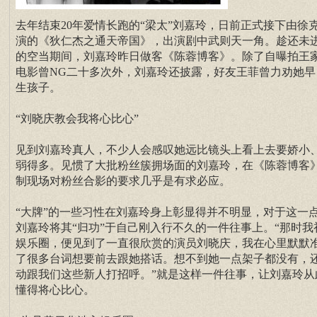
去年结束20年爱情长跑的“梁太”刘嘉玲，日前正式接下由徐
演的《狄仁杰之通天帝国》，出演剧中武则天一角。趁还未
的空当期间，刘嘉玲昨日做客《陈蓉博客》。除了自曝拍王
电影曾NG二十多次外，刘嘉玲还披露，好友王菲曾力劝她早
生孩子。
“刘晓庆教会我将心比心”
见到刘嘉玲真人，不少人会感叹她远比镜头上看上去要娇小
弱得多。见惯了大批粉丝簇拥场面的刘嘉玲，在《陈蓉博客
制现场对粉丝合影的要求几乎是有求必应。
“大牌”的一些习性在刘嘉玲身上彰显得并不明显，对于这一
刘嘉玲将其“归功”于自己刚入行不久的一件往事上。“那时我
娱乐圈，便见到了一直很欣赏的演员刘晓庆，我在心里默默
了很多台词想要前去跟她搭话。想不到她一点架子都没有，
动跟我们这些新人打招呼。”就是这样一件往事，让刘嘉玲从
懂得将心比心。