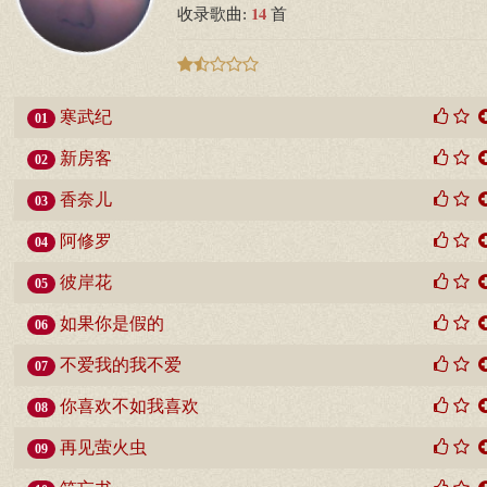
14
收录歌曲:
首
寒武纪
01
新房客
02
香奈儿
03
阿修罗
04
彼岸花
05
如果你是假的
06
不爱我的我不爱
07
你喜欢不如我喜欢
08
再见萤火虫
09