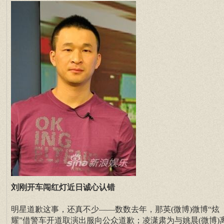
刘刚开车闯红灯近日诚心认错
明星道歉这事，还真不少——数数去年，那英(微博)微博“炫
耀”借警车开道取演出服向公众道歉；凌潇肃为与姚晨(微博)