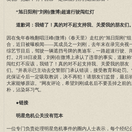
“旭日阳刚”刘刚(微博)超速行驶闯红灯
道歉词：我错了！真的对不起支持我、关爱我的朋友们
因在兔年春晚翻唱汪峰(微博)《春天里》走红的“旭日阳刚”组
合，近日被曝糗闻——其成员之一刘刚，去年末在录完央视
综艺节目后，驾驶一辆遮挡号牌的奥迪车，一路超速行驶、
灯。2月18日凌晨，刘刚在微博上承认了违章的事实，道歉称
闯红灯不应该，我错了！真的对不起支持我、关爱我的朋友
们。”并表示已主动去交警部门承认错误，接受教育和处罚。
此保证今后一定吸取教训，决不再犯！请朋友们监督，最后
大家能够原谅。”网友评论，希望刘刚成名后不要丢掉之前的
朴，沾染坏习气。
●链接
明星危机公关没有范本
一位专门负责处理明星危机事件的圈内人士表示，每个经纪