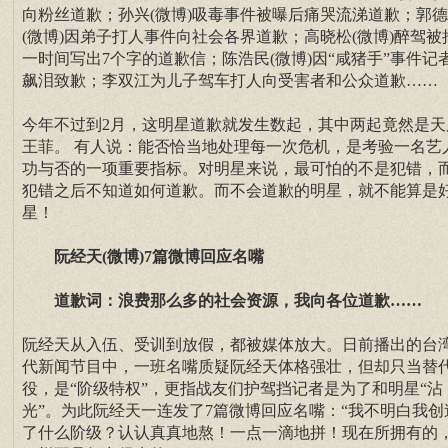
向粉丝道歉；孙兴(微博)吸毒事件被曝后痛哭流涕道歉；郭
(微博)因弟子打人事件向社会各界道歉；高晓松(微博)醉驾被
一时间写出7个字的道歉信；陈浩民(微博)因“咸猪手”事件记
飙泪致歉；李双江为儿子驾车打人向受害者和公众道歉……
今年不过到2月，这明星道歉就发生数起，其中两起竟然是天
王菲。 有人说：能否恰当地处理每一次危机，是考验一名艺
功与否的一项重要指标。对明星来说，最可怕的不是犯错，
犯错之后不知道如何道歉。而不会道歉的明星，就不能算是
星！
阮经天(微博)7篇微博回应名嘴
道歉词：浪费那么多的社会资源，我向各位道歉……
阮经天从入伍、受训到放假，都被媒体放大。日前播出的台
代新闻节目中，一班名嘴质疑阮经天体格强壮，但却只当替
役，是“阶级特权”，更指战友们护驾挡记者是为了和明星“沾
光”。为此阮经天一连发了7篇微博回应名嘴：“我不明白我创
了什么阶级？认认真真地熬！一点一滴地拼！现在所拥有的