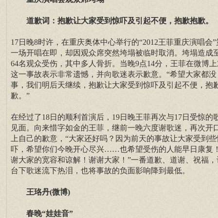
道歉词：抱歉让大家受到惊吓及引起不便，抱歉抱歉。
17日晚8时许，在重庆奥体中心举行的“2012王菲重庆演唱会”
一场开唱在即，却因观众席突然垮塌被临时取消。垮塌造成
64名观众受伤，其中多人骨折。当晚9点14分，王菲在微博上
这一事故表示非常遗憾，并向歌迷表示歉意。“希望大家都没
事，我们明后天继续，抱歉让大家受到惊吓及引起不便，抱
歉。”
在经过了18日的顺利首演后，19日晚王菲再次与17日受惊的
见面。向来惜字如金的王菲，继前一晚六度谢歌迷，再次开
上自己的歉意，“大家还好吗？因为前天的事故让大家受到些
吓，希望你们今晚开心尽兴……也希望受伤的人能早日康复
谢大家的宽容和谅解！谢谢大家！”一番道歉、道谢、祝福，
台下歌迷流下热泪，也将事故的负面影响降到最低。
王珞丹(微博)
春晚“娃娃音”