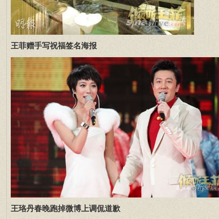
王菲赠手写祝福签名海报
王珞丹春晚跑掉微博上调侃道歉