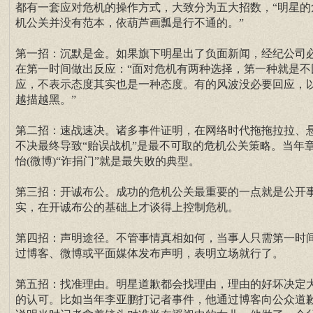
都有一套应对危机的操作方式，大致分为五大招数，“明星的
机公关并没有范本，依葫芦画瓢是行不通的。”
第一招：沉默是金。如果旗下明星出了负面新闻，经纪公司
在第一时间做出反应：“面对危机有两种选择，第一种就是不
应，不表示态度其实也是一种态度。有的风波没必要回应，
越描越黑。”
第二招：速战速决。诸多事件证明，在网络时代拖拖拉拉、
不决最终导致“贻误战机”是最不可取的危机公关策略。当年
怡(微博)“诈捐门”就是最失败的典型。
第三招：开诚布公。成功的危机公关最重要的一点就是公开
实，在开诚布公的基础上才谈得上控制危机。
第四招：声明途径。不管事情真相如何，当事人只需第一时
过博客、微博或平面媒体发布声明，表明立场就行了。
第五招：找准理由。明星道歉都会找理由，理由的好坏决定
的认可。比如当年李亚鹏打记者事件，他通过博客向公众道