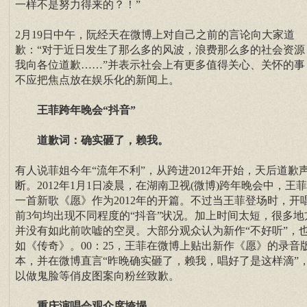
一样不是努力得来的？！”
2月19日中午，阮经天在微博上对自己之前的言论向大家道
歉：“对于近日发生了那么多的风波，浪费那么多的社会资源
我向各位道歉……”并表示社会上有更多值得关心、关怀的事
不应把焦点放在娱乐化的新闻上。
王菲跨年晚会“抖音”
道歉词：确实砸了，赖我。
有人说菲姐今年“流年不利”，从跨进2012年开始，天后道歉
断。2012年1月1日凌晨，在湖南卫视(微博)跨年晚会中，王
一首新歌《愿》作为2012年的开篇。不过当王菲登场时，开
前3句均出现不同程度的“抖音”状况。加上时间太短，很多地
并没有如此前吹嘘的空灵。大部分观众认为新作“不好听”，
如《传奇》。00：25，王菲在微博上贴出新作《愿》的录音
本，并在微博直言“昨晚确实砸了，赖我，唱好了是这样滴”
以做鬼脸等俏皮图案向粉丝致歉。
重庆演唱会观众席垮塌