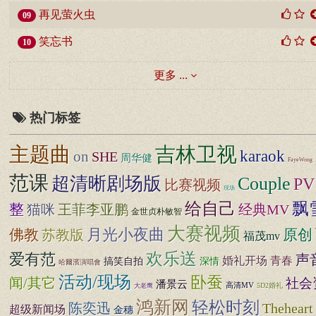
再见萤火虫
09
笑忘书
10
更多 ...
热门标签
主题曲
吉林卫视
karaok
on
SHE
周华健
FayeWong
范课
超清晰剧场版
Couple
PV
比赛视频
现场
给自己
飘
整
猫咪
经典MV
王菲李亚鹏
金世贞朴敏智
大赛视频
月光小夜曲
原创
佛教
苏教版
福茂mv
欢乐送
爱有范
声
婚礼开场
青春
搞笑自拍
深情
哈爾濱演唱會
活动/现场
卧蚕
闻/其它
社会
潘景云
高清MV
5D2婚礼
大老鹰
鸿新网
轻松时刻
陈奕迅
Theheart
超级新闻场
金穗