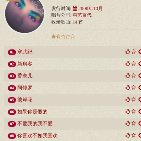
发行时间:
2000年10月
唱片公司:
科艺百代
14
收录歌曲:
首
寒武纪
01
新房客
02
香奈儿
03
阿修罗
04
彼岸花
05
如果你是假的
06
不爱我的我不爱
07
你喜欢不如我喜欢
08