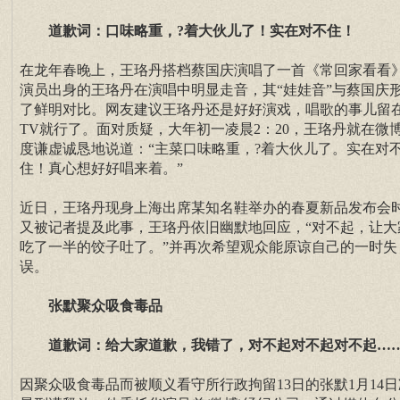
道歉词：口味略重，?着大伙儿了！实在对不住！
在龙年春晚上，王珞丹搭档蔡国庆演唱了一首《常回家看看
演员出身的王珞丹在演唱中明显走音，其“娃娃音”与蔡国庆
了鲜明对比。网友建议王珞丹还是好好演戏，唱歌的事儿留
TV就行了。面对质疑，大年初一凌晨2：20，王珞丹就在微
度谦虚诚恳地说道：“主菜口味略重，?着大伙儿了。实在对
住！真心想好好唱来着。”
近日，王珞丹现身上海出席某知名鞋举办的春夏新品发布会
又被记者提及此事，王珞丹依旧幽默地回应，“对不起，让大
吃了一半的饺子吐了。”并再次希望观众能原谅自己的一时失
误。
张默聚众吸食毒品
道歉词：给大家道歉，我错了，对不起对不起对不起…
因聚众吸食毒品而被顺义看守所行政拘留13日的张默1月14日