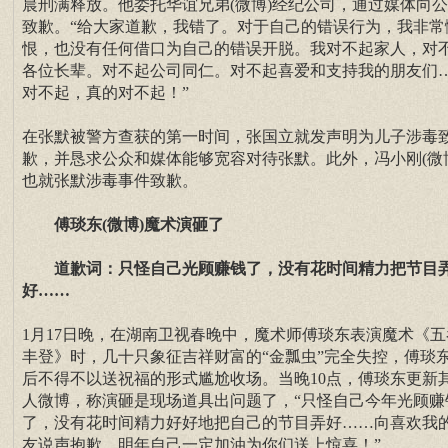
晨刑满释放。他委托华谊兄弟(微博)经纪公司，通过媒体向
致歉。“给大家道歉，我错了。对于自己的错误行为，我非常
恨，也没有任何借口为自己的错误开脱。我对不起家人，对
各位长辈。对不起公司同仁。对不起喜爱和支持我的朋友们
对不起，真的对不起！”
在张默被警方查获的第一时间，张国立就发声明为儿子涉毒
歉，并恳求公众和媒体能够宽容对待张默。此外，冯小刚(微
也就张默涉毒事件致歉。
傅琰东(微博)魔术演砸了
道歉词：只怪自己光顾赚钱了，没有花时间精力把节目
好……
1月17日晚，在湖南卫视春晚中，魔术师傅琰东表演魔术《五
丰登》时，几十只象征吉祥财富的“金瓢虫”完全失控，傅琰
后不得不以送祝福的形式尴尬收场。当晚10点，傅琰东更新
人微博，称演砸是现场道具出问题了，“只怪自己今年光顾赚
了，没有花时间精力好好地把自己的节目弄好……向喜欢我
友说声抱歉，明年自己一定加油为你们送上惊喜！”