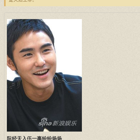
阮经天入伍一事纷纷扬扬