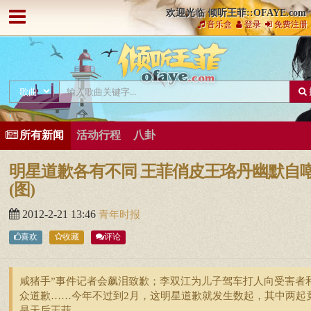
欢迎光临 倾听王菲::OFAYE.com
音乐盒
登录
免费注册
所有新闻
活动行程
八卦
明星道歉各有不同 王菲俏皮王珞丹幽默自
(图)
2012-2-21 13:46
青年时报
喜欢
收藏
评论
咸猪手”事件记者会飙泪致歉；李双江为儿子驾车打人向受害者
众道歉……今年不过到2月，这明星道歉就发生数起，其中两起
是天后王菲。