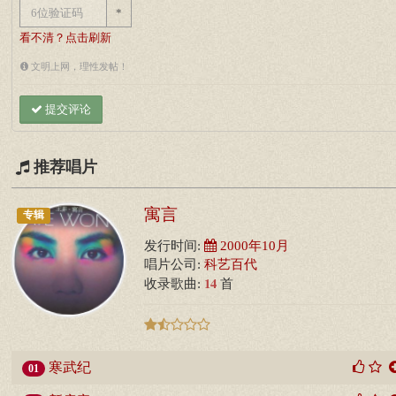
*
看不清？点击刷新
文明上网，理性发帖！
提交评论
推荐唱片
寓言
专辑
发行时间:
2000年10月
唱片公司:
科艺百代
14
收录歌曲:
首
寒武纪
01