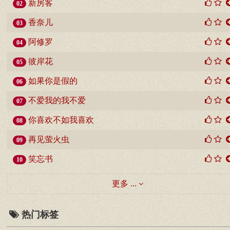
新房客
02
香奈儿
03
阿修罗
04
彼岸花
05
如果你是假的
06
不爱我的我不爱
07
你喜欢不如我喜欢
08
再见萤火虫
09
笑忘书
10
更多 ...
热门标签