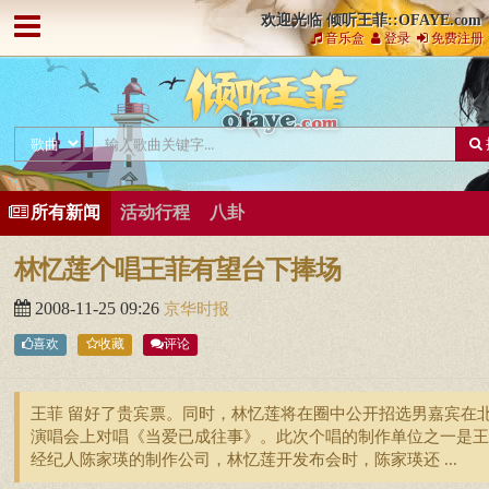
欢迎光临 倾听王菲::OFAYE.com
音乐盒
登录
免费注册
所有新闻
活动行程
八卦
林忆莲个唱王菲有望台下捧场
2008-11-25 09:26
京华时报
喜欢
收藏
评论
王菲 留好了贵宾票。同时，林忆莲将在圈中公开招选男嘉宾在
演唱会上对唱《当爱已成往事》。此次个唱的制作单位之一是王
经纪人陈家瑛的制作公司，林忆莲开发布会时，陈家瑛还 ...