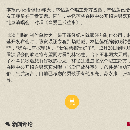
本报讯(记者侯艳)昨天，林忆莲个唱主办方透露，林忆莲已
友王菲留好了贵宾票。同时，林忆莲将在圈中公开招选男嘉
北京演唱会上对唱《当爱已成往事》。
此次个唱的制作单位之一是王菲经纪人陈家瑛的制作公司，
莲开发布会时，陈家瑛还专程到场助威。林忆莲托陈家瑛转
菲，“我会抽空探望她，把贵宾票都留好了”。12月20日到现
看演唱会的歌迷将有望同时看到林忆莲、台下王菲两大天后
了不辜负歌迷想听好歌的心愿，林忆莲通过北京个唱主办方
在圈中公开招选男嘉宾对唱《当爱已成往事》，条件是唱功
俗，气质契合，目前已考虑的男歌手有伦永亮、苏永康、张
等。
赏
新闻评论