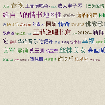
春晚
成人电子琴
王菲演唱会-
《因为爱情
天后
笑忘书
给自己的情书
地区性
潇洒的走
漂移板
怀
传奇
佛教歌
阿娇
刘青云
陈奕迅
老顽童
乐
活动/现场
王菲巡唱北京
新闻
201204
双声道
城市之星
2010
韩宝仪
幸福
它
华语音乐
谢霆锋
包小柏
翻唱
原创
王靖雯
新歌声
丝袜美女
高画
文军
读诵
葉玉卿
杨玉莹
你快乐
杨丞琳
Pinto
谭咏麟
超清高清
巨星模仿
月嫂
我猜猜猜