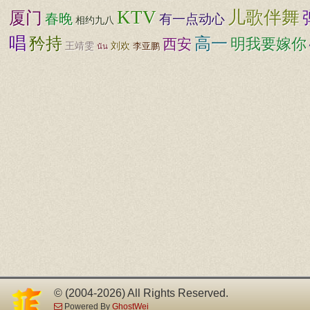
KTV
儿歌伴舞
厦门
春晚
有一点动心
相约九八
唱
矜持
高一
明我要嫁你
西安
王靖雯
刘欢
李亚鹏
นัน
© (2004-2026) All Rights Reserved.
Powered By
GhostWei