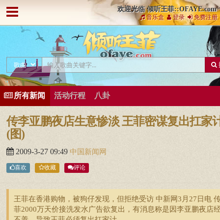
欢迎光临 倾听王菲::OFAYE.com
音乐盒
登录
免费注册
所有新闻
活动行程
八卦
传李亚鹏夜店生意惨淡 王菲密谋复出扛家
(图)
2009-3-27 09:49
中国新闻网
喜欢
收藏
评论
王菲在香港购物，被狗仔发现，但拒绝受访 中新网3月27日电 
菲2000万天价接洗发水广告欲复出，有消息称是因李亚鹏夜店
不善，导致王菲必须复出扛家计。