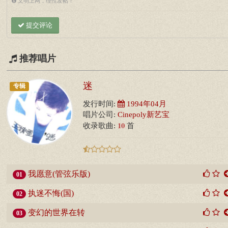
文明上网，理性发帖！
提交评论
推荐唱片
迷
专辑
发行时间:
1994年04月
唱片公司:
Cinepoly新艺宝
10
收录歌曲:
首
我愿意(管弦乐版)
01
执迷不悔(国)
02
变幻的世界在转
03