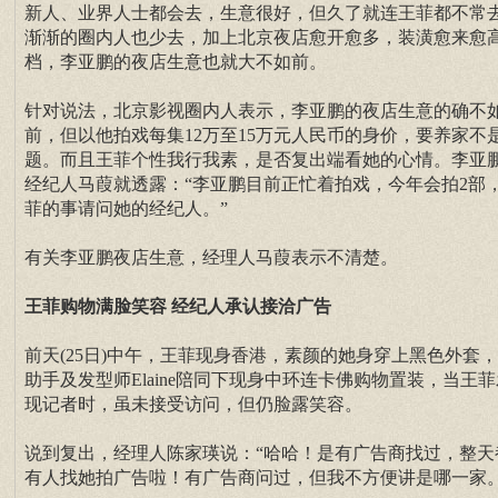
新人、业界人士都会去，生意很好，但久了就连王菲都不常
渐渐的圈内人也少去，加上北京夜店愈开愈多，装潢愈来愈
档，李亚鹏的夜店生意也就大不如前。
针对说法，北京影视圈内人表示，李亚鹏的夜店生意的确不
前，但以他拍戏每集12万至15万元人民币的身价，要养家不
题。而且王菲个性我行我素，是否复出端看她的心情。李亚
经纪人马葭就透露：“李亚鹏目前正忙着拍戏，今年会拍2部
菲的事请问她的经纪人。”
有关李亚鹏夜店生意，经理人马葭表示不清楚。
王菲购物满脸笑容 经纪人承认接洽广告
前天(25日)中午，王菲现身香港，素颜的她身穿上黑色外套
助手及发型师Elaine陪同下现身中环连卡佛购物置装，当王菲
现记者时，虽未接受访问，但仍脸露笑容。
说到复出，经理人陈家瑛说：“哈哈！是有广告商找过，整天
有人找她拍广告啦！有广告商问过，但我不方便讲是哪一家。