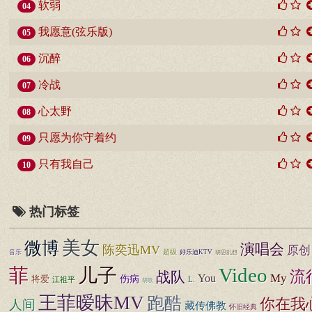
软弱
04
我愿意(弦乐版)
05
沉醉
06
冷战
07
心太野
08
只愿为你守着约
09
只有我自己
10
热门标签
美女
微博
演唱会
陈奕迅MV
原创
超级
音乐
好乐迪KTV
胡思乱想
Video
菲
儿子
流
战队
You
My
伤病
将爱
江祖平
L.
胡歌
王菲暧昧MV
跑酷
你在我
人间
藏传佛教
怀旧经典