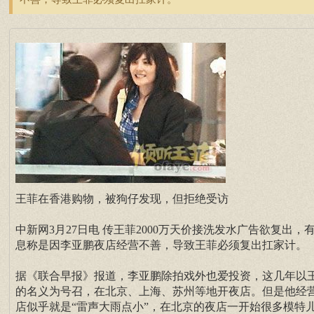
王菲在香港购物，被狗仔发现，但拒绝受访
中新网3月27日电 传王菲2000万天价接洗发水广告欲复出，
息称是因李亚鹏夜店经营不善，导致王菲必须复出扛家计。
据《联合早报》报道，李亚鹏除拍戏外也爱投资，这几年以
的名义为号召，在北京、上海、苏州等地开夜店。但是他经
店似乎就是“雷声大雨点小”，在北京的夜店一开始很多模特