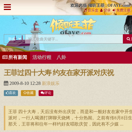
欢迎光临 倾听王菲::OFAYE.com
音乐盒
登录
免费注册
所有新闻
活动行程
八卦
王菲过四十大寿 约友在家开派对庆祝
2009-8-10 12:28
新浪娱乐
喜欢
收藏
评论
王菲 四十大寿，天后没有外出庆贺，而是和一般好友在家中开
派对，一行人喝酒打牌聊天烧烤，十分热闹。之前有传8月8日
那天，王菲将和往年一样约好友唱歌庆贺，因此有不少媒 ...