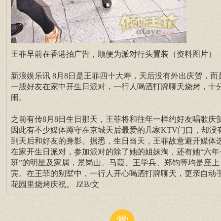
王菲早前在香港拍广告，顺便为派对行头置装（资料图片）
新浪娱乐讯 8月8日是王菲四十大寿，天后没有外出庆贺，而
一般好友在家中开生日派对，一行人喝酒打牌聊天烧烤，十
闹。
之前有传8月8日生日那天，王菲将和往年一样约好友唱歌庆
因此有不少媒体蹲守在京城天后最爱的几家KTV门口，却没
到天后和好友的身影。据悉，生日当天，王菲故意避开媒体
在家开生日派对，参加派对的除了她的姐妹淘，还有她“六年
班”的明星及家属，景岗山、马葭、王学兵、郑钧等均是座上
宾。在王菲的别墅中，一行人开心喝酒打牌聊天，更亲自动
花园里烧烤庆祝。 JZB/文