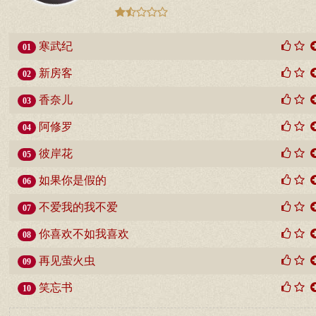
寒武纪
01
新房客
02
香奈儿
03
阿修罗
04
彼岸花
05
如果你是假的
06
不爱我的我不爱
07
你喜欢不如我喜欢
08
再见萤火虫
09
笑忘书
10