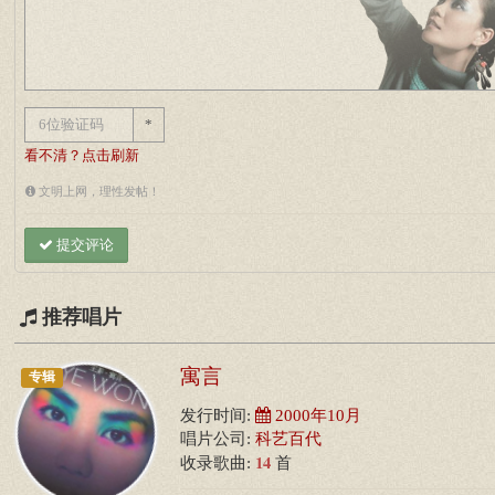
*
看不清？点击刷新
文明上网，理性发帖！
提交评论
推荐唱片
寓言
专辑
发行时间:
2000年10月
唱片公司:
科艺百代
14
收录歌曲:
首