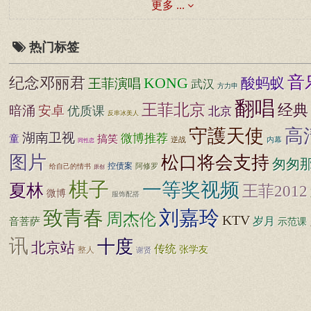
更多 ...
热门标签
音
纪念邓丽君
KONG
酸蚂蚁
王菲演唱
武汉
方力申
翻唱
王菲北京
经典
暗涌
安卓
优质课
北京
反串冰美人
守護天使
高
湖南卫视
微博推荐
童
搞笑
逆战
内幕
同性恋
图片
松口将会支持
匆匆
控债案
阿修罗
给自己的情书
原创
棋子
一等奖视频
夏林
王菲2012
微博
服饰配搭
致青春
刘嘉玲
周杰伦
KTV
音菩萨
岁月
示范课
讯
十度
北京站
传统
张学友
整人
谢贤