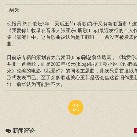
□钟禾
晚报讯 阔别歌坛5年，天后王菲( 听歌)终于又有新歌面市！
《我爱你》收录在音乐人张亚东( 听歌 blog)最近发行的个人
集《潜流》中。这首歌曲被认为是王菲唯一一首没有被发表
曲。
日前该专辑的策划者太合麦田(blog)副总詹华透露，《我爱你
并非一首新歌，而是2003年张元( blog)根据王朔小说《过把
死》改编的电影《我爱你》的同名主题曲，此次只是首度以
形式发表而已。至于众多歌迷关心王菲是否会借这首旧作重
出，詹华认为可能性不大。
赏
新闻评论