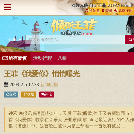
欢迎光临 倾听王菲::OFAYE.com
音乐盒
登录
免费注册
所有新闻
活动行程
八卦
王菲《我爱你》悄悄曝光
2009-2-5 12:33
新闻晚报
喜欢
收藏
评论
钟禾 晚报讯 阔别歌坛5年，天后 王菲(听歌)终于又有新歌面市
首《我爱你》收录在音乐人 张亚东(听歌 blog)最近发行的个人
集《潜流》中。这首歌曲被认为是王菲唯一一首没有被发 ...