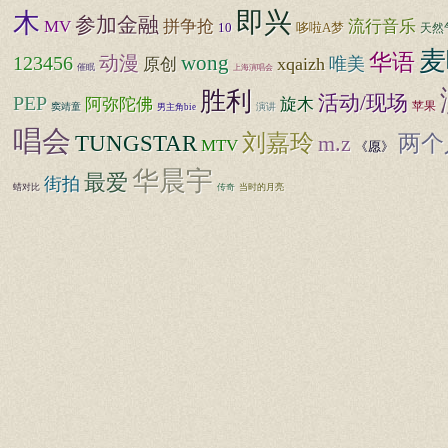
即兴
木
参加金融
流行音乐
MV
拼争抢
10
哆啦A梦
天然
麦
华语
123456
动漫
wong
xqaizh
唯美
原创
催眠
上海演唱会
胜利
PEP
活动/现场
阿弥陀佛
旋木
苹果
窦靖童
演讲
男主角bie
唱会
TUNGSTAR
刘嘉玲
两个
m.z
MTV
《愿》
华晨宇
最爱
街拍
蜡对比
传奇
当时的月亮