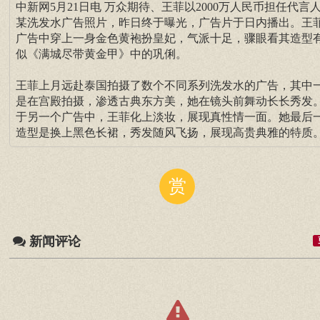
中新网5月21日电 万众期待、王菲以2000万人民币担任代言
某洗发水广告照片，昨日终于曝光，广告片于日内播出。王
广告中穿上一身金色黄袍扮皇妃，气派十足，骤眼看其造型
似《满城尽带黄金甲》中的巩俐。
王菲上月远赴泰国拍摄了数个不同系列洗发水的广告，其中
是在宫殿拍摄，渗透古典东方美，她在镜头前舞动长长秀发
于另一个广告中，王菲化上淡妆，展现真性情一面。她最后
造型是换上黑色长裙，秀发随风飞扬，展现高贵典雅的特质
赏
新闻评论