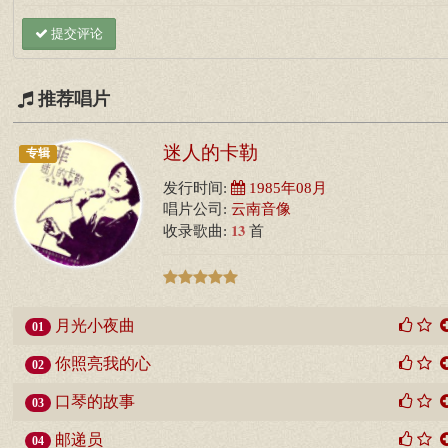
提交评论
推荐唱片
迷人的卡勒
专辑
发行时间:
1985年08月
唱片公司:
云南音像
13
收录歌曲:
首
月光小夜曲
01
你照亮我的心
02
口琴的故事
03
邮递员
04