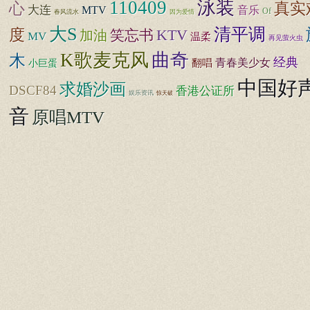
110409
泳装
心
真实
大连
MTV
音乐
Of
春风流水
因为爱情
大S
清平调
度
KTV
笑忘书
加油
MV
温柔
再见萤火虫
K歌麦克风
曲奇
木
经典
青春美少女
小巨蛋
翻唱
中国好
求婚沙画
DSCF84
香港公证所
娱乐资讯
惊天破
音
原唱MTV