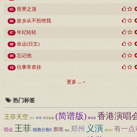
世界之顶
05
故乡从不拒绝我
06
年纪轻轻
07
命运(日文)
08
忘记他
09
往事常牵挂
10
更多 ...
热门标签
(简谱版)
香港演唱
王菲天空
传奇
怀旧金曲
窦靖童
蔡明
王菲
义演
有一点
郑州
窦唯
唱会
细胞分裂6
疯狂
楚钟仪