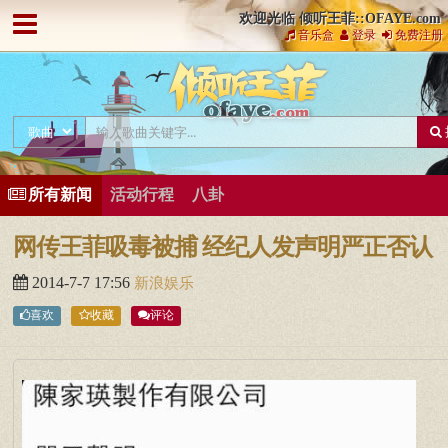
欢迎光临 倾听王菲::OFAYE.com
音乐盒
登录
免费注册
所有新闻
活动行程
八卦
网传王菲吸毒被捕 经纪人发声明严正否认
2014-7-7 17:56
新浪娱乐
喜欢
收藏
评论