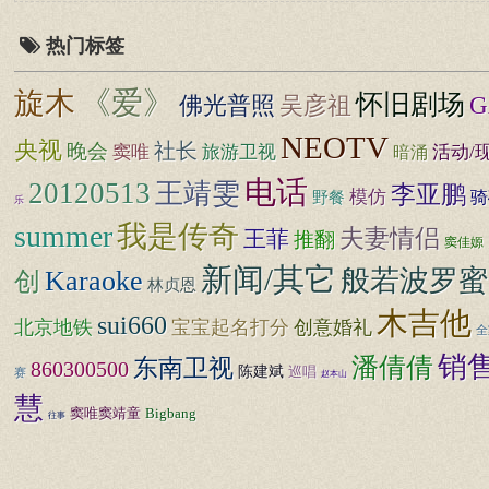
热门标签
《爱》
旋木
怀旧剧场
佛光普照
G
吴彦祖
NEOTV
央视
社长
晚会
窦唯
旅游卫视
暗涌
活动/
电话
20120513
王靖雯
李亚鹏
模仿
骑
野餐
乐
summer
我是传奇
夫妻情侣
王菲
推翻
窦佳嫄
新闻/其它
般若波罗蜜
Karaoke
创
林贞恩
木吉他
sui660
北京地铁
宝宝起名打分
创意婚礼
全
销
潘倩倩
东南卫视
860300500
陈建斌
巡唱
赛
赵本山
慧
窦唯窦靖童
Bigbang
往事