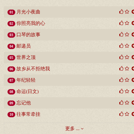
月光小夜曲
01
你照亮我的心
02
口琴的故事
03
邮递员
04
世界之顶
05
故乡从不拒绝我
06
年纪轻轻
07
命运(日文)
08
忘记他
09
往事常牵挂
10
更多 ...