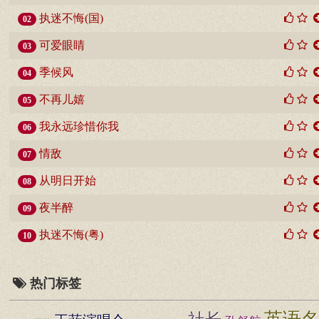
执迷不悔(国)
02
可爱眼睛
03
季候风
04
不再儿嬉
05
我永远珍惜你我
06
情敌
07
从明日开始
08
夜半醉
09
执迷不悔(粤)
10
热门标签