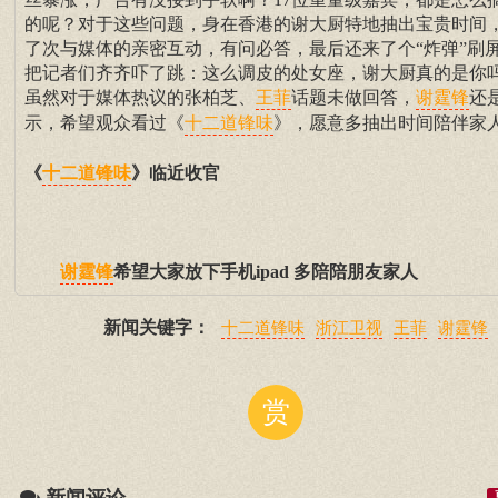
的呢？对于这些问题，身在香港的谢大厨特地抽出宝贵时间
了次与媒体的亲密互动，有问必答，最后还来了个“炸弹”刷
把记者们齐齐吓了跳：这么调皮的处女座，谢大厨真的是你
虽然对于媒体热议的张柏芝、
话题未做回答，
还
王菲
谢霆锋
示，希望观众看过《
》，愿意多抽出时间陪伴家
十二道锋味
《
》临近收官
十二道锋味
希望大家放下手机ipad 多陪陪朋友家人
谢霆锋
新闻关键字：
十二道锋味
浙江卫视
王菲
谢霆锋
赏