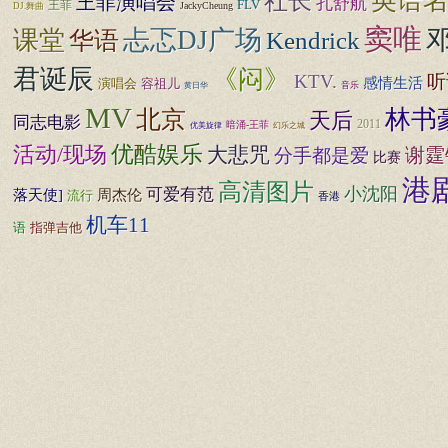
英语
社长
王菲演唱会
孔舒航
FLV
王菲
JackyCheung
DJ.舞曲
窦唯
忐忑DJ广场
课堂
Kendrick
华语
君诞辰
《闷》
KTV.
听
感情生活
演唱会
容祖儿
音乐
黄日华
MV
北京
林书
天后
同志电影
2011
暗涌-王菲
幻乐之城
优美旋律
优酷娱乐
活动/现场
大悲咒
谢霆
分手都是爱
比赛
港
高清图片
小沈阳
可爱有范
落天使]
周杰伦
流行
香港
机车11
指弹吉他
语