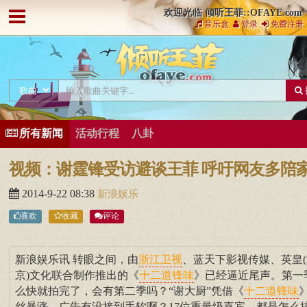
欢迎光临 倾听王菲::OFAYE.com
音乐盒
登录
免费注册
所有新闻
活动行程
八卦
视频：谢霆锋受访避谈王菲 呼吁网友多陪
2014-9-22 08:38
新浪娱乐
喜欢
收藏
评论
新浪娱乐讯 转眼之间，由
、蓝天下影视传媒、英皇(
浙江卫视
京)文化联合制作推出的《
》已经逼近尾声。第一
十二道锋味
么快就拍完了，会有第二季吗？“谢大厨”凭借《
十二道锋味
丝暴涨，广告有没接到手软啊？17位重量级嘉宾，都是怎么