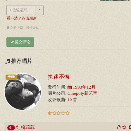
*
看不清？点击刷新
文明上网，理性发帖！
提交评论
推荐唱片
执迷不悔
专辑
发行时间:
1993年12月
唱片公司:
Cinepoly新艺宝
10
收录歌曲:
首
红粉菲菲
01