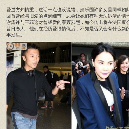
爱过方知情重，这话一点也没说错，娱乐圈许多女星同样如
回首曾经与旧爱的点滴细节，总会让她们有种无法诉清的情
谢霆锋与王菲这对曾经爱的轰轰烈烈，如今传出将在法国聚
昔日恋人，他们在经历爱恨情仇后，不知是否又会有什么新
事发生。