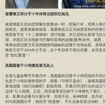
谢霆锋王菲分手十年传将法国世纪相见
谢霆锋跟王菲的恋情曝光曾轰动一时，时隔十年，传两人将
国相见。据香港媒体报道，谢霆锋近日正为由英皇制作的淅
视美食节目《十二道锋味》进行拍摄，并已启程从香港飞往
国，并跟正在当地参与巴黎时装周的赵薇[微博]合作。据悉
锋将会跟旧爱王菲及跟她情同姊妹的赵薇于当地会面，意味
锋跟王菲于2004年分手后，近十年后终于再次共聚，名符其
是“世纪重逢”！
高圆圆被于小伟痛批查无此人
在第九届金鹰节开幕式中，高圆圆和旧爱于小伟同场却不同
先是于小伟拉着韩雪的手，唱着《可惜不是你》；接着高圆
黄海波随《咱们结婚吧》剧组亮相。开幕式导演打出的这记“
边球”引人猜测。之后，同意接受采访的于小伟挣扎了很久，
说，私事没必要与大家分享。但老不说，各种瞎猜，也不好
到与高圆圆分手，他坦言“很遗憾”。不久后参加某活动时，