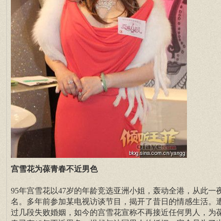
宫雪花为葆青春不近男色
95年宫雪花以47岁的年龄竞选亚洲小姐，轰动全港，从此一
名。多年前参加某电视访谈节目，揭开了昔日的情感生活。
过几段失败婚姻，如今的宫雪花宣称不再接近任何男人，为