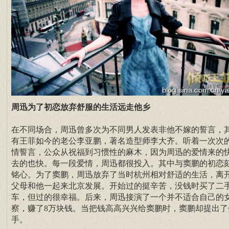
周迅为了初恋放弃舒服的生活远走他乡
在不同场合，周迅曾多次为不同男人发表非他不嫁的誓言，
有王菲如今的老公李亚鹏，著名造型师李大齐。听着一次次
情誓言，公众从祝福到习惯性的麻木，因为周迅的爱情来的
去的也快。每一段爱情，周迅都很投入。其中与窦鹏的初恋
铭心。为了窦鹏，周迅放弃了当时杭州相对舒适的生活，离
父母和他一起来北京发展。开始过的挺辛苦，没钱时买了二
车，但过的很幸福。后来，周迅接演了一个并不适合自己的
察，赚了8万块钱。当把钱高高兴兴给窦鹏时，窦鹏却提出了
手。