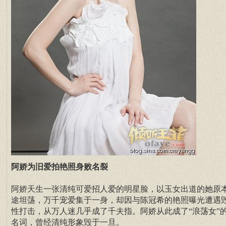
阿娇为旧爱拍艳照身败名裂
阿娇天生一张清纯可爱招人爱的明星脸，以玉女出道的她原
途坦荡，万千宠爱集于一身，却因与陈冠希的艳照曝光遭遇
性打击，从万人迷几乎成了千夫指。阿娇从此成了“浪荡女”
名词，曾经清纯形象毁于一旦。