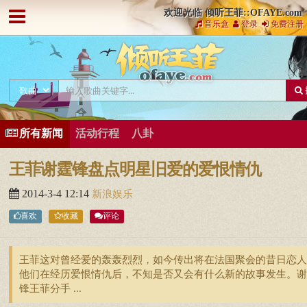
欢迎光临 倾听王菲::OFAYE.com
音乐盒
登录
免费注册
所有新闻
活动行程
八卦
王菲谢霆锋盘点明星旧爱的爱恨情仇
2014-3-4 12:14
新浪娱乐
喜欢
收藏
评论
王菲这对曾经爱的轰轰烈烈，如今传出将在法国聚会的昔日恋人
他们在经历爱恨情仇后，不知是否又会有什么新的故事发生。谢
锋王菲分手 ...