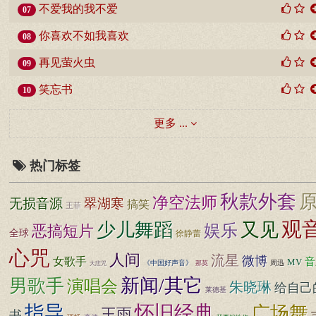
不爱我的我不爱
07
你喜欢不如我喜欢
08
再见萤火虫
09
笑忘书
10
更多 ...
热门标签
秋款外套
净空法师
无损音源
翠湖寒
搞笑
王菲
观
少儿舞蹈
又见
娱乐
恶搞短片
全球
徐静蕾
心咒
人间
流星
微博
女歌手
音
MV
《中国好声音》
周迅
那英
大悲咒
新闻/其它
男歌手
演唱会
朱晓琳
给自己
莱德基
指导
怀旧经典
广场舞
王雨
书