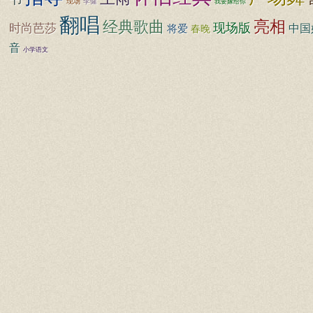
现场
李健
我要嫁给你
翻唱
亮相
经典歌曲
现场版
时尚芭莎
将爱
中国
春晚
音
小学语文