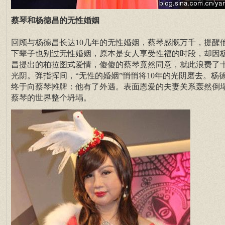
蔡琴和杨德昌的无性婚姻
回顾与杨德昌长达10几年的无性婚姻，蔡琴感慨万千，提醒
下辈子也别过无性婚姻，原本是女人享受性福的时段，却因
昌提出的柏拉图式爱情，傻傻的蔡琴竟然同意，就此浪费了
光阴。弹指挥间，“无性的婚姻”悄悄将10年的光阴磨去。杨
终于向蔡琴摊牌：他有了外遇。表面恩爱的夫妻关系轰然倒
蔡琴的世界整个坍塌。