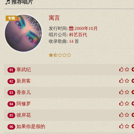
推荐唱片
寓言
专辑
发行时间:
2000年10月
唱片公司:
科艺百代
14
收录歌曲:
首
寒武纪
01
新房客
02
香奈儿
03
阿修罗
04
彼岸花
05
如果你是假的
06