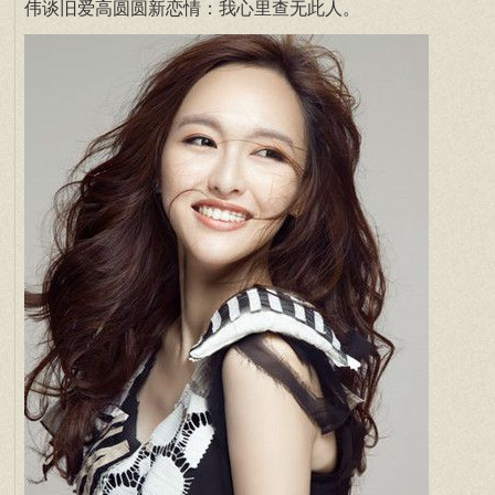
伟谈旧爱高圆圆新恋情：我心里查无此人。