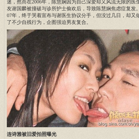
迷，然而在2006年，陈慧娴因为自己深爱却又风流无限的医
友谢国麟被撞破与诊所护士偷欢后，导致陈慧娴焦虑症复发。
07年，终于哭着宣布与谢医生协议分手，但没过几日，却又
了不少自残行为，企图强迫男友复合。
连诗雅被旧爱拍照曝光