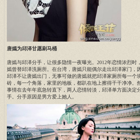
唐嫣为邱泽甘愿刷马桶
唐嫣与邱泽分手，让很多隐情一夜曝光。2012年恋情浓烈时
嫣曾替邱泽洗厕所。在台湾，唐嫣只能偶尔走出邱泽家门，
邱泽不让唐嫣出门，无事可做的唐嫣就把邱泽家厕所每一个
砖，每一个角落，家里的地板，都趴在地上擦得干干净净。
事情在去年年底急转直下，两人恋情转淡，邱泽单方面决定
手。分手原因是男方爱上她人。