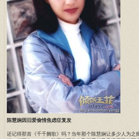
陈慧娴因旧爱偷情焦虑症复发
还记得那首《千千阙歌》吗？当年那个陈慧娴让多少人为之