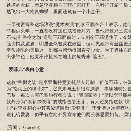
铁塔的大箱，示意李亚鹏与王菲把它打开，岂料打开箱子后
然飞出一大堆真蝴蝶，里面还藏有一个小盒子。
一早秘密筹备这场浪漫“魔术表演”的李亚鹏在台上表示，他
菲相识久年，一直都没有送过戒指给对方，当他把这只三克
石戒指“香榭之吻”送到王菲面前时，立刻令王菲愣住了，令
脸惊愕及尴尬，明显全然被蒙在鼓里，但可见她带有丝丝羞
平常冷酷的天后这一刻都被感动得回春变少女。为了遮掩自
慌张神色，她竟不停捡掉在地上的蝴蝶来“遮丑”。
“爱菲儿”表白心意
这枚“香榭之吻”是李亚鹏特意委托朋友订制，价值不菲，被
为“指尖上的埃菲尔”，它原来与王菲很有渊源，事缘她特别
巴黎，每次去完巴黎旅行都会说：“我回家喇！”所以李亚鹏
款外形为“埃菲尔铁塔”的戒指送给王菲，有人还笑指这款“埃
尔”在李亚鹏心中其实应该叫做“爱菲儿”。李亚鹏这次罕有地
送礼给爱妻，似乎有意向外界宣布他们两公婆恩爱如昔。(颖
(责编： Gracetot)