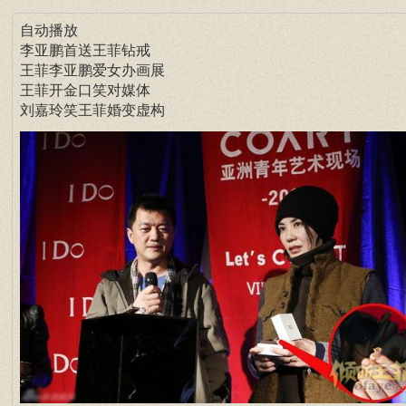
自动播放
李亚鹏首送王菲钻戒
王菲李亚鹏爱女办画展
王菲开金口笑对媒体
刘嘉玲笑王菲婚变虚构