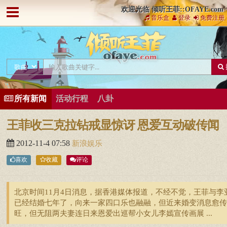
欢迎光临 倾听王菲::OFAYE.com
音乐盒
登录
免费注册
所有新闻
活动行程
八卦
王菲收三克拉钻戒显惊讶 恩爱互动破传闻
2012-11-4 07:58
新浪娱乐
喜欢
收藏
评论
北京时间11月4日消息，据香港媒体报道，不经不觉，王菲与李
已经结婚七年了，向来一家四口乐也融融，但近来婚变消息愈传
旺，但无阻两夫妻连日来恩爱出巡帮小女儿李嫣宣传画展 ...