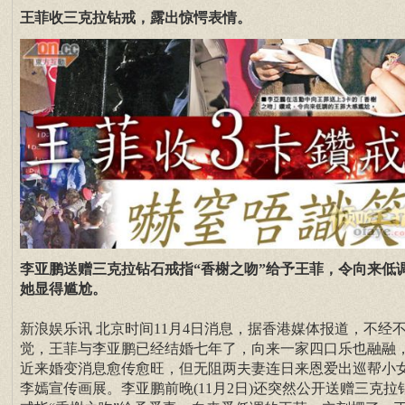
王菲收三克拉钻戒，露出惊愕表情。
李亚鹏送赠三克拉钻石戒指“香榭之吻”给予王菲，令向来低
她显得尴尬。
新浪娱乐讯 北京时间11月4日消息，据香港媒体报道，不经
觉，王菲与李亚鹏已经结婚七年了，向来一家四口乐也融融
近来婚变消息愈传愈旺，但无阻两夫妻连日来恩爱出巡帮小
李嫣宣传画展。李亚鹏前晚(11月2日)还突然公开送赠三克拉