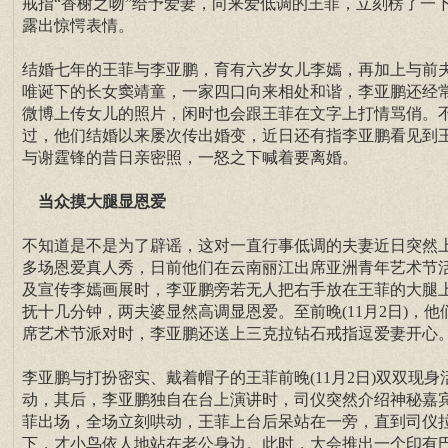
戒指“香榭之吻”给予爱妻，向来爱低调的王菲，立刻楞了一
露出惊愕表情。
结婚七年的王菲与李亚鹏，育有六岁女儿李嫣，再加上与前
唯诞下的长女窦靖童，一家四口向来相处和谐，李亚鹏还经
微博上传女儿的照片，闲时也会跟王菲在文字上打情骂俏。
过，他们结婚以来屡次传出婚变，近日还有指李亚鹏看见到
与谢霆锋的昔日亲密照，一怒之下喊着要离婚。
当众摸大腿显恩爱
不知道是不是为了辟谣，这对一直行事低调的夫妻近日突然
多场恩爱真人秀，日前他们在云南丽江出席亚洲青年艺术节
及宣传李嫣画展时，李亚鹏旁若无人把右手放在王菲的大腿
抚十几分钟，两夫婆显然高调显恩爱。至前晚(11月2日)，他
席艺术节派对时，李亚鹏还送上三克拉钻石戒指逗爱妻开心
李亚鹏与打扮密实、戴着帽子的王菲前晚(11月2日)双双现身
动，其后，李亚鹏独自在台上演讲时，司仪突然介绍神秘嘉
菲出场，全场立刻哄动，王菲上台后呆站在一旁，直到司仪
下，才小鸟依人地站在老公身边。此时，大会推出一个印有