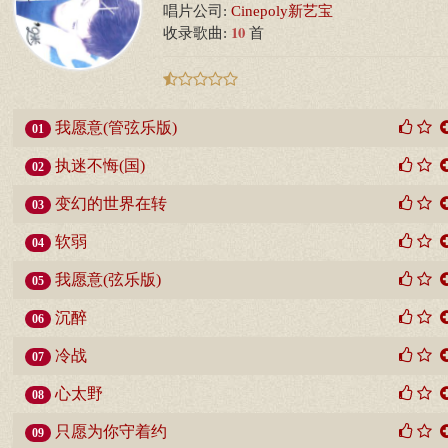
唱片公司:
Cinepoly新艺宝
10
收录歌曲:
首
我愿意(管弦乐版)
01
执迷不悔(国)
02
变幻的世界在转
03
软弱
04
我愿意(弦乐版)
05
沉醉
06
冷战
07
心太野
08
只愿为你守着约
09