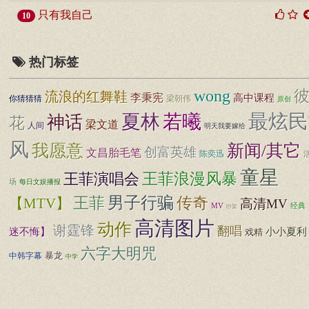
只有我自己
10
热门标签
wong
流浪的红舞鞋
李秉宪
高中课程
你猜猜猜
梁朝伟
原创
最炫民
夏林
若曦
神话
花
梁文道
人间
明天我要嫁给
风
我愿意
新闻/其它
创富英雄
文昌胎毛笔
陈奕迅
童星
王菲浪漫风暴
王菲演唱会
场
每日文娱播报
男子行骗
王菲
传奇
【MTV】
高清MV
MV
经典
吵架
高清图片
动作
谢霆锋
翻唱
迷不悔】
小小夏利
戏精
六字大明咒
暴龙
中韩字幕
中学