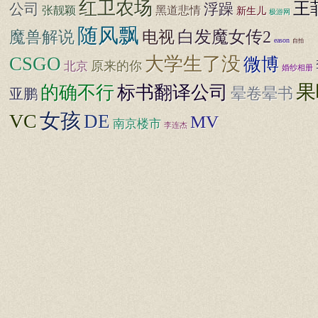
红卫农场
王
公司
浮躁
张靓颖
黑道悲情
新生儿
极游网
随风飘
白发魔女传2
魔兽解说
电视
eason
自拍
CSGO
大学生了没
微博
原来的你
北京
婚纱相册
果
标书翻译公司
的确不行
晕卷晕书
亚鹏
女孩
VC
DE
MV
南京楼市
李连杰