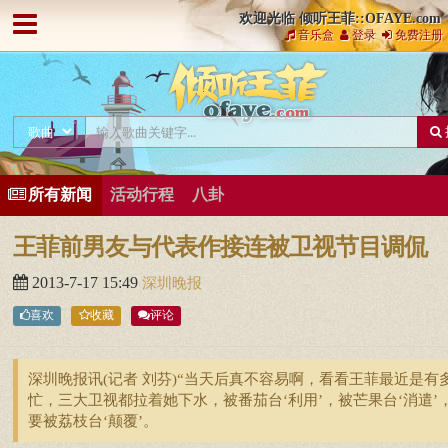
欢迎光临 倾听王菲::OFAYE.com
音乐盒
登录
免费注册
所有新闻
活动行程
八卦
王菲前男友与代表作接连被卫视节目调侃
2013-7-17 15:49
深圳晚报
喜欢
收藏
评论
深圳晚报讯(记者 刘芬)“当天后真不容易啊，看看王菲最近是有
忙，三大卫视都拉着她下水，被番茄台‘利用’，被芒果台‘消遣’
要被荔枝台‘颠覆’。