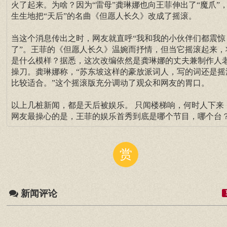
火了起来。为啥？因为“雷母”龚琳娜也向王菲伸出了“魔爪”
生生地把“天后”的名曲《但愿人长久》改成了摇滚。
当这个消息传出之时，网友就直呼“我和我的小伙伴们都震惊
了”。王菲的《但愿人长久》温婉而抒情，但当它摇滚起来，
是什么模样？据悉，这次改编依然是龚琳娜的丈夫兼制作人
操刀。龚琳娜称，“苏东坡这样的豪放派词人，写的词还是摇
比较适合。”这个摇滚版充分调动了观众和网友的胃口。
以上几桩新闻，都是天后被娱乐。 只闻楼梯响，何时人下来
网友最操心的是，王菲的娱乐首秀到底是哪个节目，哪个台
赏
新闻评论