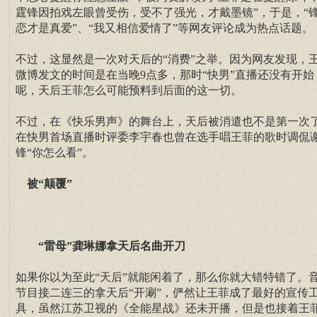
霆锋因拍戏左眼曾受伤，受不了强光，才戴墨镜”，于是，“
恋才是真爱”、“我又相信爱情了”等网友评论成为热点话题。
不过，这显然是一次对天后的“消费”之举。因为网友发现，
微博发文的时间是在当晚9点多，那时“快男”直播还没有开始
呢，天后王菲怎么可能预料到后面的这一切。
不过，在《快乐男声》的舞台上，天后被消遣也不是第一次
在快男首场直播时评委李宇春也曾在选手唱王菲的歌时调侃
锋“你怎么看”。
被“颠覆”
“雷母”龚琳娜拿天后名曲开刀
如果你以为至此“天后”就能闲着了，那么你就大错特错了。
节目接二连三的拿天后“开涮”，俨然让王菲成了最好的宣传
具，虽然江苏卫视的《全能星战》还未开播，但是也接着王