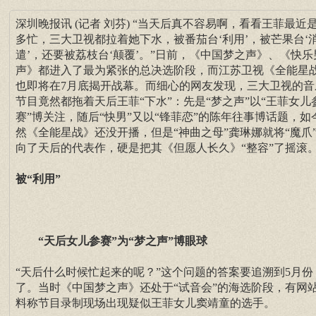
深圳晚报讯 (记者 刘芬) “当天后真不容易啊，看看王菲最近
多忙，三大卫视都拉着她下水，被番茄台‘利用’，被芒果台‘
遣’，还要被荔枝台‘颠覆’。”日前，《中国梦之声》、《快乐
声》都进入了最为紧张的总决选阶段，而江苏卫视《全能星
也即将在7月底揭开战幕。而细心的网友发现，三大卫视的音
节目竟然都拖着天后王菲“下水”：先是“梦之声”以“王菲女儿
赛”博关注，随后“快男”又以“锋菲恋”的陈年往事博话题，如
然《全能星战》还没开播，但是“神曲之母”龚琳娜就将“魔爪
向了天后的代表作，硬是把其《但愿人长久》“整容”了摇滚
被“利用”
“天后女儿参赛”为“梦之声”博眼球
“天后什么时候忙起来的呢？”这个问题的答案要追溯到5月份
了。当时《中国梦之声》还处于“试音会”的海选阶段，有网
料称节目录制现场出现疑似王菲女儿窦靖童的选手。