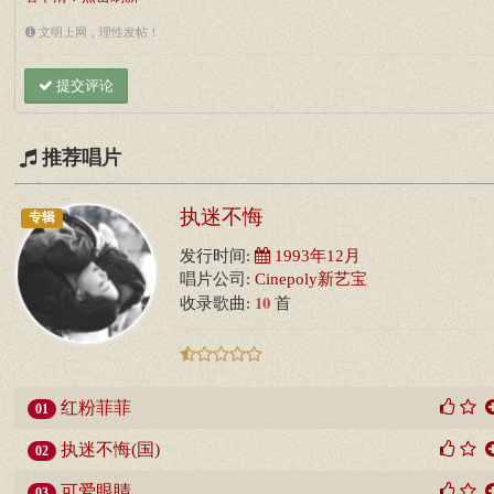
文明上网，理性发帖！
提交评论
推荐唱片
执迷不悔
专辑
发行时间:
1993年12月
唱片公司:
Cinepoly新艺宝
10
收录歌曲:
首
红粉菲菲
01
执迷不悔(国)
02
可爱眼睛
03