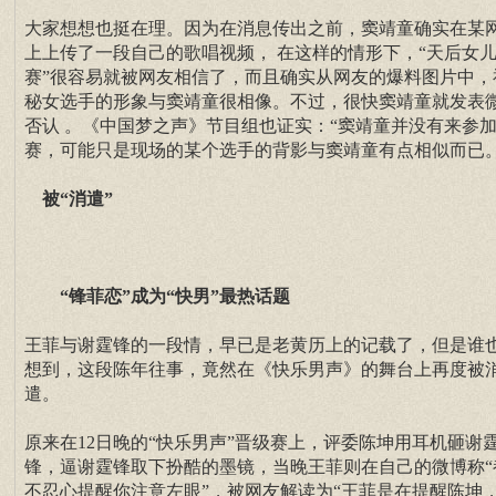
大家想想也挺在理。因为在消息传出之前，窦靖童确实在某
上上传了一段自己的歌唱视频， 在这样的情形下，“天后女
赛”很容易就被网友相信了，而且确实从网友的爆料图片中，
秘女选手的形象与窦靖童很相像。不过，很快窦靖童就发表
否认 。《中国梦之声》节目组也证实：“窦靖童并没有来参
赛，可能只是现场的某个选手的背影与窦靖童有点相似而已。
被“消遣”
“锋菲恋”成为“快男”最热话题
王菲与谢霆锋的一段情，早已是老黄历上的记载了，但是谁
想到，这段陈年往事，竟然在《快乐男声》的舞台上再度被
遣。
原来在12日晚的“快乐男声”晋级赛上，评委陈坤用耳机砸谢
锋，逼谢霆锋取下扮酷的墨镜，当晚王菲则在自己的微博称“
不忍心提醒你注意左眼”，被网友解读为“王菲是在提醒陈坤