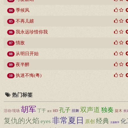
季候风
04
不再儿嬉
05
我永远珍惜你我
06
情敌
07
从明日开始
08
夜半醉
09
执迷不悔(粤)
10
热门标签
胡军
双声道
独奏
孔子
丁于
活动/现场
HD
排舞
旋木
窦
迷宫
非常夏日
复仇的火焰
经典
化
eyes
原创
主题教学