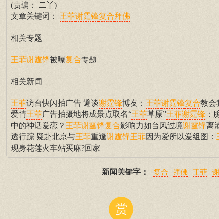
(责编： 二丫)
文章关键词：
王菲
谢霆锋
复合
拜佛
相关专题
被曝
专题
王菲
谢霆锋
复合
相关新闻
访台快闪拍广告 避谈
博友：
教会
王菲
谢霆锋
王菲
谢霆锋
复合
爱情
广告拍摄地将成景点取名“
草原”
：
王菲
王菲
王菲
谢霆锋
中的神话爱恋？
影响力如台风过境
离
王菲
谢霆锋
复合
谢霆锋
透行踪 疑赴北京与
重逢
因为爱所以爱组图：
王菲
谢霆锋
王菲
现身花莲火车站买麻?回家
新闻关键字：
复合
拜佛
王菲
赏