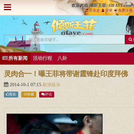
欢迎光临 倾听王菲::OFAYE.com
音乐盒
登录
免费注册
所有新闻
活动行程
八卦
灵肉合一！曝王菲将带谢霆锋赴印度拜佛
2014-10-1 07:15
新浪娱乐
喜欢
收藏
评论