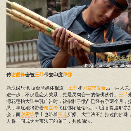
传
会被
带去印度
谢霆锋
王菲
拜佛
新浪娱乐讯 据台湾媒体报道，
和
后，两人关
王菲
谢霆锋
复合
进一步，不仅是恋人关系，更是灵肉合一的修佛伙伴。
王菲
湾花莲拍大陆牛乳广告时，被指肚子微凸已经有孕两个月，
悉，年底她将带着
飞往佛陀证悟地、印度菩提迦耶参
谢霆锋
会，而
手上也带着
所赠、大宝法王加持过的佛珠
谢霆锋
王菲
人将一同成为大宝法王的弟子，共修佛法。