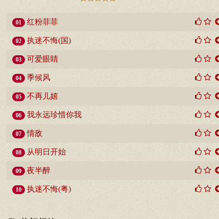
红粉菲菲
01
执迷不悔(国)
02
可爱眼睛
03
季候风
04
不再儿嬉
05
我永远珍惜你我
06
情敌
07
从明日开始
08
夜半醉
09
执迷不悔(粤)
10