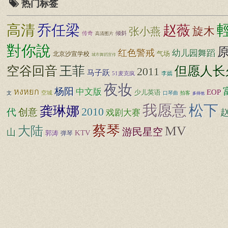
热门标签
高清
乔任梁
赵薇
旋木
张小燕
传奇
倾斜
高清图片
對你說
红色警戒
幼儿园舞蹈
北京沙宣学校
气场
城市舞蹈宣传
王菲
但愿人长
空谷回音
2011
马子跃
51麦克疯
李嫣
夜妆
杨阳
中文版
หงหยก
EOP
少儿英语
空城
文
口琴曲
拍客
多得他
松下
我愿意
龚琳娜
2010
代
创意
戏剧大赛
蔡琴
大陆
MV
游民星空
山
KTV
郭涛
弹琴