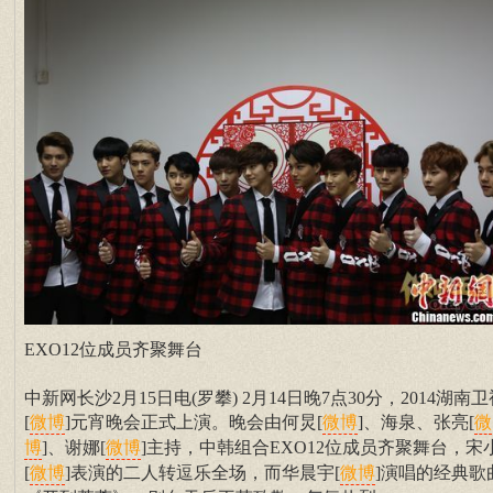
EXO12位成员齐聚舞台
中新网长沙2月15日电(罗攀) 2月14日晚7点30分，2014湖南卫
[
]元宵晚会正式上演。晚会由何炅[
]、海泉、张亮[
微博
微博
微
]、谢娜[
]主持，中韩组合EXO12位成员齐聚舞台，宋
博
微博
[
]表演的二人转逗乐全场，而华晨宇[
]演唱的经典歌
微博
微博