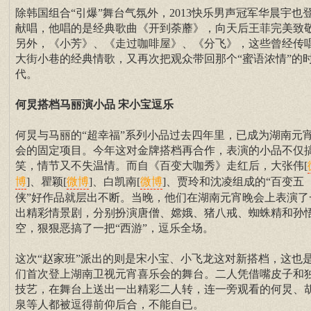
除韩国组合“引爆”舞台气氛外，2013快乐男声冠军华晨宇也
献唱，他唱的是经典歌曲《开到荼蘼》，向天后王菲完美致
另外，《小芳》、《走过咖啡屋》、《分飞》，这些曾经传
大街小巷的经典情歌，又再次把观众带回那个“蜜语浓情”的
代。
何炅搭档马丽演小品 宋小宝逗乐
何炅与马丽的“超幸福”系列小品过去四年里，已成为湖南元
会的固定项目。今年这对金牌搭档再合作，表演的小品不仅
笑，情节又不失温情。而自《百变大咖秀》走红后，大张伟[
]、瞿颖[
]、白凯南[
]、贾玲和沈凌组成的“百变五
博
微博
微博
侠”好作品就层出不断。当晚，他们在湖南元宵晚会上表演了
出精彩情景剧，分别扮演唐僧、嫦娥、猪八戒、蜘蛛精和孙
空，狠狠恶搞了一把“西游”，逗乐全场。
这次“赵家班”派出的则是宋小宝、小飞龙这对新搭档，这也
们首次登上湖南卫视元宵喜乐会的舞台。二人凭借嘴皮子和
技艺，在舞台上送出一出精彩二人转，连一旁观看的何炅、
泉等人都被逗得前仰后合，不能自已。