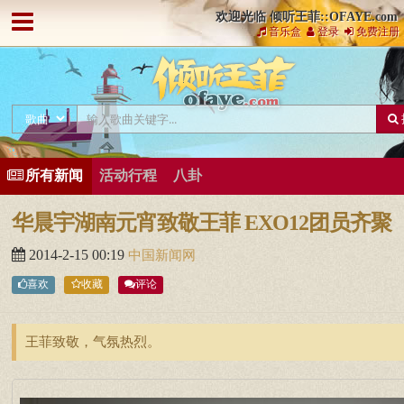
欢迎光临 倾听王菲::OFAYE.com
音乐盒
登录
免费注册
所有新闻
活动行程
八卦
华晨宇湖南元宵致敬王菲 EXO12团员齐聚
2014-2-15 00:19
中国新闻网
喜欢
收藏
评论
王菲致敬，气氛热烈。