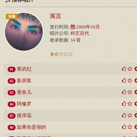
寓言
专辑
发行时间:
2000年10月
唱片公司:
科艺百代
14
收录歌曲:
首
寒武纪
01
新房客
02
香奈儿
03
阿修罗
04
彼岸花
05
如果你是假的
06