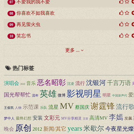
不爱我的我不爱
07
你喜欢不如我喜欢
08
再见萤火虫
09
笑忘书
10
更多 ...
热门标签
恶名昭彰
沈银河
千言万语
演唱会
音乐
流行
沈凌
2010
影视明星
英雄
国光帮帮忙
爱
明星
微博
流年
中国新声代
MV
谢霆锋
流行
示范课
流星
蔡国庆
乐队
人物
王俊凯
李嫣
安装
文彩元
高清MV
最终幻想
发飙
梦中人
MV分享精灵
王菲
原创
米歇尔
years
今夜星光燦
新闻/其它
晚会
2012