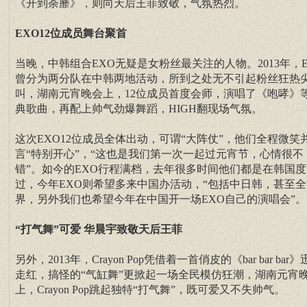
《开到荼蘼》，则向天后王菲致敬，气氛热烈。
EXO12位成员舞台聚首
当晚，中韩组合EXO无疑是女粉丝最关注的人物。2013年，E
曾分为两分队在中韩两地活动，所到之处无不引起粉丝狂热
叫，湖南元宵晚会上，12位成员首度会师，演唱了《咆哮》
典歌曲，再配上帅气劲爆舞蹈，HIGH翻现场气氛。
这次EXO12位成员全体出动，可谓“大阵仗”，他们全程微笑
言“特别开心”，“这也是我们第一次一起过元宵节，心情很不
错”。如今的EXO行程满档，去年很多时间他们都是在韩国度
过，今年EXO则希望多来中国办活动，“包括中日韩，甚至全
界，另外我们也希望今年在中国开一场EXO自己的演唱会”。
“打气舞”可爱 华晨宇致敬天后王菲
另外，2013年，Crayon Pop凭借着一首俏皮的《bar bar bar
走红，搞怪的“气缸舞”更掀起一场全民模仿狂潮，湖南元宵
上，Crayon Pop跳起独特“打气舞”，既可爱又不失帅气。