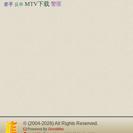
MTV下载
警匪
牵手
反串
© (2004-2026) All Rights Reserved.
Powered By
GhostWei