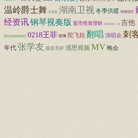
湖南卫视
温岭爵士舞
冬季供暖
琪琪综艺
马克坚
经资讯
钢琴视奏版
吉他
股市投资理财
崎岖情路
小S
翻唱
刺
0218王菲
陀飞轮
演唱会
documentary
惊悚
MV
张学友
年代
感恩视频
晚会
观音菩萨