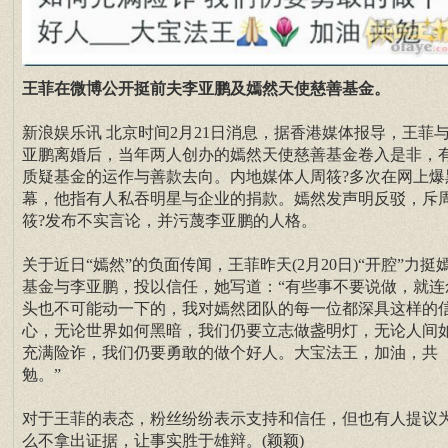
王菲在微博公开挺前夫李亚鹏及嫣然天使慈善基金。
新浪娱乐讯 北京时间2月21日消息，据香港媒体报导，王菲
亚鹏离婚后，当年两人创办的嫣然天使慈善基金卷入是非，
质疑基金的运作与善款去向。内地媒体人周筱?多次在网上爆
幕，他指有人私吞明星与企业的捐款。嫣然发声明反驳，斥
筱?发布不实言论，并污蔑李亚鹏的人格。
关于近日“嫣然”的负面传闻，王菲昨天(2月20日)“开腔”力挺
基金与李亚鹏，投以信任，她写道：“有些事不要说做，就连
头也不可能动一下的，我对嫣然团队的每一位都深具这样的
心，无论世界如何黑暗，我们仍要立志做盏明灯，无论人间
充满险诈，我们仍要勇敢的做个好人。大宝法王，加油，共
勉。”
对于王菲的表态，粉丝纷纷表示支持和信任，但也有人提议
么不拿出证据，让事实胜于雄辩。(颖颖)