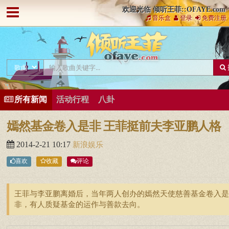
欢迎光临 倾听王菲::OFAYE.com
音乐盒
登录
免费注册
所有新闻
活动行程
八卦
嫣然基金卷入是非 王菲挺前夫李亚鹏人格
2014-2-21 10:17
新浪娱乐
喜欢
收藏
评论
王菲与李亚鹏离婚后，当年两人创办的嫣然天使慈善基金卷入是
非，有人质疑基金的运作与善款去向。