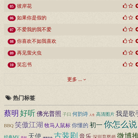
彼岸花
05
如果你是假的
06
不爱我的我不爱
07
你喜欢不如我喜欢
08
再见萤火虫
09
笑忘书
10
更多 ...
热门标签
好听
蔡明
我是歌
佛光普照
何韵诗
高清图片
子曰
人生
你怎么说
笑傲江湖
初一
你懂的
牧马人鼠标
BBQ
古装剧
微博
天使
音乐
深圳育婴师
经典MV
原创
佛教歌曲