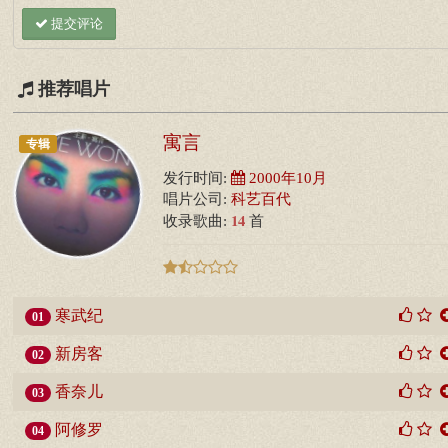
提交评论
推荐唱片
寓言
专辑
发行时间:
2000年10月
唱片公司:
科艺百代
14
收录歌曲:
首
寒武纪
01
新房客
02
香奈儿
03
阿修罗
04