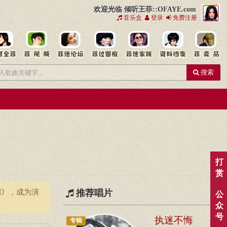
欢迎光临 倾听王菲::OFAYE.com
音乐盒
登录
免费注册
搜索
打
赏
调》，成为演
推荐唱片
公
众
号
执迷不悔
专辑