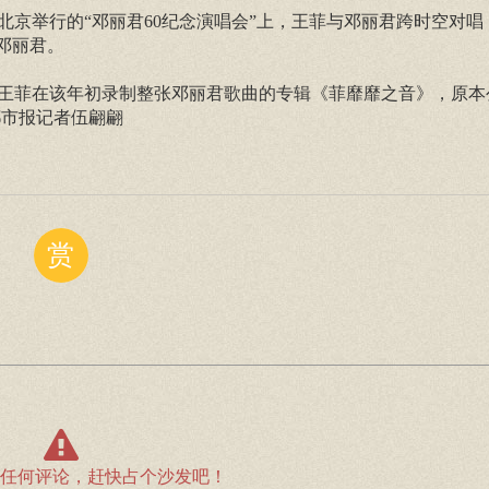
京举行的“邓丽君60纪念演唱会”上，王菲与邓丽君跨时空对唱
邓丽君。
，王菲在该年初录制整张邓丽君歌曲的专辑《菲靡靡之音》，原本
都市报记者伍翩翩
赏
任何评论，赶快占个沙发吧！