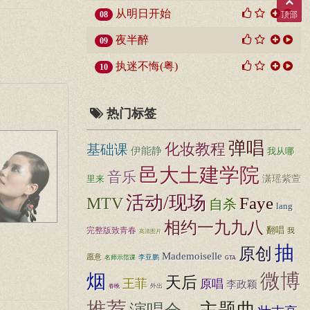
从明日开始
08
顶部
夜半醉
09
执迷不悔(粤)
10
热门标签
弹唱
化妆教程
基础课
伊能静
我从哪
邑大土建学院
音乐
潇瑶紫萱
里来
活动/现场
Faye
MTV
自杀
lang
相约一九九八
完整版致青春
翻唱
我
高清图片
抽
原创
Mademoiselle
愿意
李亚鹏
名师示范课
GTA
微博
烟
天后
王菲
原唱
李政颖
外出
春晚
推荐