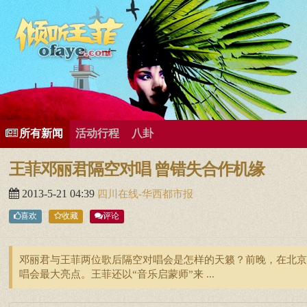
所有歌曲专辑
王菲新闻
王菲的精美图片
王菲精彩视频
王菲论坛
给王菲留言
用户中心
王
所有新闻
活动行程
八卦
王菲邓丽君隔空对唱 曾错失合作机缘
2013-5-21 04:39
四川在线-华西都市报
喜欢
收藏
评论
邓丽君与王菲两位歌后隔空对唱会是怎样的天籁？前晚，在北京
唱会最大亮点。王菲还以“音乐启蒙师”来 ...