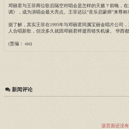
邓丽君与王菲两位歌后隔空对唱会是怎样的天籁？前晚，在北
调》，成为演唱会最大亮点。王菲还以“音乐启蒙师”来尊称
据了解，其实王菲在1995年与邓丽君同属宝丽金唱片公司
人合唱新歌，但没多久就因邓丽君猝逝而错失机缘。 华西
(责编： sisi)
新闻评论
该页面还没有