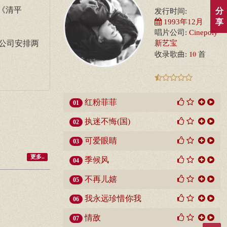
《清平
分
发行时间:
1993年12月
享
唱片公司:
Cinepoly
公司安排两
新艺宝
10
收录歌曲:
首
红粉菲菲
01
执迷不悔(国)
02
可爱眼睛
03
更多..
季候风
04
不再儿嬉
05
我永远珍惜你我
06
情敌
07