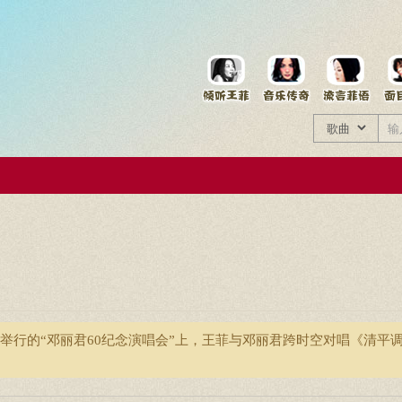
菲资料档案
王菲同款商品
举行的“邓丽君60纪念演唱会”上，王菲与邓丽君跨时空对唱《清平