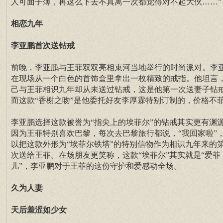
人可面子薄，再这么下去不真离一次都觉得对不起大伙……”
相恋九年
李亚鹏首次送钻戒
前晚，李亚鹏与王菲双双亮相束河当地举行的时尚派对。李
在现场从一个白色的首饰盒里拿出一枚精致的戒指。他坦言
己与王菲相识九年却从未送过钻戒，这是他第一次送妻子钻
而这款“香榭之吻”是他委托好友李厚霖特别订制的，价格不
李亚鹏选择这款被誉为“指尖上的埃菲尔”的钻戒其实更有渊
因为王菲特别喜欢巴黎，每次去巴黎旅行都说，“我回家啦”
以把这款外形为“埃菲尔铁塔”的特别信物作为相识九年来的
次送给王菲。在场朋友更笑称，这款“埃菲尔”其实就是“爱菲
儿”，李亚鹏对于王菲的这份守护和爱感动全场。
久为人妻
天后羞涩如少女