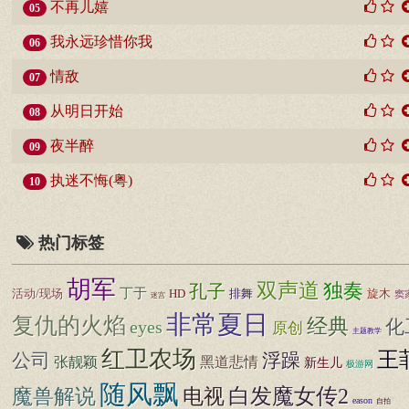
不再儿嬉
05
我永远珍惜你我
06
情敌
07
从明日开始
08
夜半醉
09
执迷不悔(粤)
10
热门标签
胡军
双声道
独奏
孔子
丁于
活动/现场
HD
排舞
旋木
窦
迷宫
非常夏日
复仇的火焰
经典
化
eyes
原创
主题教学
红卫农场
王
公司
浮躁
张靓颖
黑道悲情
新生儿
极游网
随风飘
白发魔女传2
魔兽解说
电视
eason
自拍