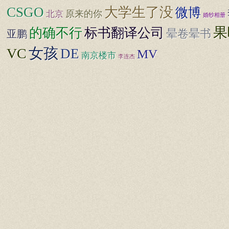
CSGO
大学生了没
微博
原来的你
北京
婚纱相册
果
标书翻译公司
的确不行
晕卷晕书
亚鹏
女孩
VC
DE
MV
南京楼市
李连杰