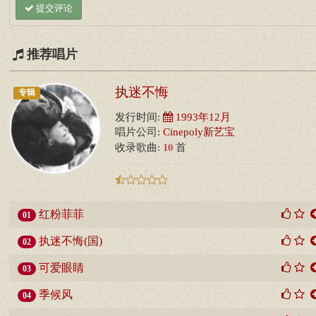
提交评论
推荐唱片
执迷不悔
专辑
发行时间:
1993年12月
唱片公司:
Cinepoly新艺宝
10
收录歌曲:
首
红粉菲菲
01
执迷不悔(国)
02
可爱眼睛
03
季候风
04