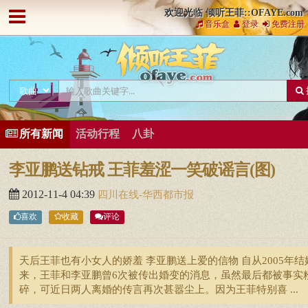
欢迎光临 倾听王菲::OFAYE.com
音乐盒
登录
免费注册
所有新闻
活动行程
八卦
李亚鹏送钻戒 王菲羞涩一笑破谣言(图)
2012-11-4 04:39
四川在线-华西都市报
喜欢
收藏
评论
天后王菲也有小女人的娇羞 李亚鹏送上爱的信物 自从2005年结
来，王菲和李亚鹏曾6次被传出婚变的消息，虽然最后都被事实
碎，可近日两人离婚的传言再次甚嚣尘上。因为王菲特别喜 ...