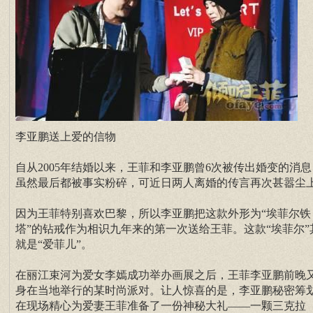
李亚鹏送上爱的信物
自从2005年结婚以来，王菲和李亚鹏曾6次被传出婚变的消息
虽然最后都被事实粉碎，可近日两人离婚的传言再次甚嚣尘
因为王菲特别喜欢巴黎，所以李亚鹏把这款外形为“埃菲尔铁
塔”的钻戒作为相识九年来的第一次送给王菲。这款“埃菲尔”
就是“爱菲儿”。
在丽江束河为爱女李嫣成功举办画展之后，王菲李亚鹏前晚
身在当地举行的某时尚派对。让人惊喜的是，李亚鹏秘密筹
在现场精心为爱妻王菲准备了一份神秘大礼——一颗三克拉