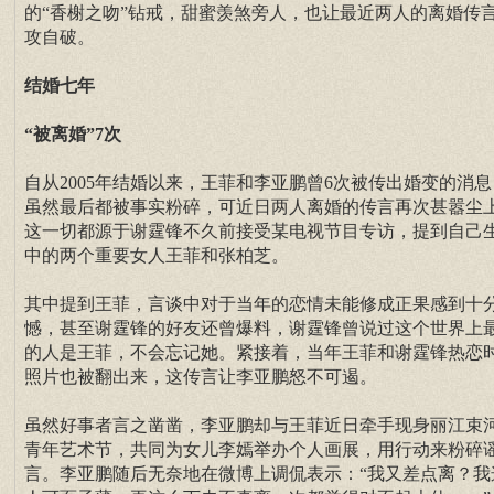
的“香榭之吻”钻戒，甜蜜羡煞旁人，也让最近两人的离婚传
攻自破。
结婚七年
“被离婚”7次
自从2005年结婚以来，王菲和李亚鹏曾6次被传出婚变的消息
虽然最后都被事实粉碎，可近日两人离婚的传言再次甚嚣尘
这一切都源于谢霆锋不久前接受某电视节目专访，提到自己
中的两个重要女人王菲和张柏芝。
其中提到王菲，言谈中对于当年的恋情未能修成正果感到十
憾，甚至谢霆锋的好友还曾爆料，谢霆锋曾说过这个世界上
的人是王菲，不会忘记她。紧接着，当年王菲和谢霆锋热恋
照片也被翻出来，这传言让李亚鹏怒不可遏。
虽然好事者言之凿凿，李亚鹏却与王菲近日牵手现身丽江束
青年艺术节，共同为女儿李嫣举办个人画展，用行动来粉碎
言。李亚鹏随后无奈地在微博上调侃表示：“我又差点离？我