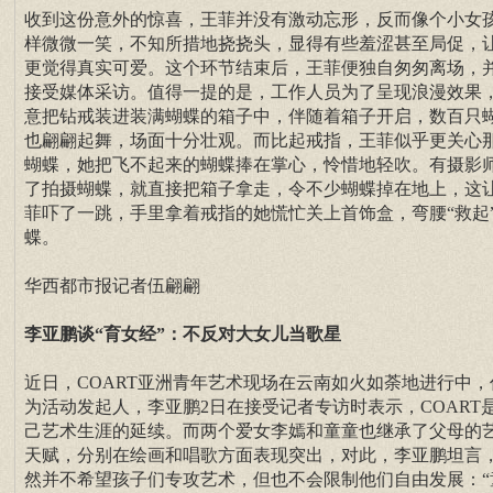
收到这份意外的惊喜，王菲并没有激动忘形，反而像个小女
样微微一笑，不知所措地挠挠头，显得有些羞涩甚至局促，
更觉得真实可爱。这个环节结束后，王菲便独自匆匆离场，
接受媒体采访。值得一提的是，工作人员为了呈现浪漫效果
意把钻戒装进装满蝴蝶的箱子中，伴随着箱子开启，数百只
也翩翩起舞，场面十分壮观。而比起戒指，王菲似乎更关心
蝴蝶，她把飞不起来的蝴蝶捧在掌心，怜惜地轻吹。有摄影
了拍摄蝴蝶，就直接把箱子拿走，令不少蝴蝶掉在地上，这
菲吓了一跳，手里拿着戒指的她慌忙关上首饰盒，弯腰“救起
蝶。
华西都市报记者伍翩翩
李亚鹏谈“育女经”：不反对大女儿当歌星
近日，COART亚洲青年艺术现场在云南如火如荼地进行中，
为活动发起人，李亚鹏2日在接受记者专访时表示，COART
己艺术生涯的延续。而两个爱女李嫣和童童也继承了父母的
天赋，分别在绘画和唱歌方面表现突出，对此，李亚鹏坦言
然并不希望孩子们专攻艺术，但也不会限制他们自由发展：“