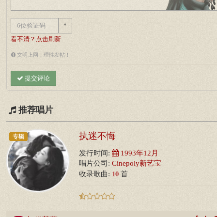
*
看不清？点击刷新
文明上网，理性发帖！
提交评论
推荐唱片
执迷不悔
专辑
发行时间:
1993年12月
唱片公司:
Cinepoly新艺宝
10
收录歌曲:
首