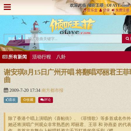
欢迎光临 倾听王菲::OFAYE.com
音乐盒
登录
免费注册
所有新闻
活动行程
八卦
谢安琪8月15日广州开唱 将翻唱邓丽君王菲
曲
2009-7-20 17:34
南方都市报
喜欢
收藏
评论
除了香港个唱上演唱的《喜帖街》、《菲情歌》等多首成名作外
她还将演唱广州观众非常熟悉的 邓丽君、王菲 和 孙燕姿 的代
作，并首次在舞台上献唱耗资六千万打造的音乐剧《蝶 ...