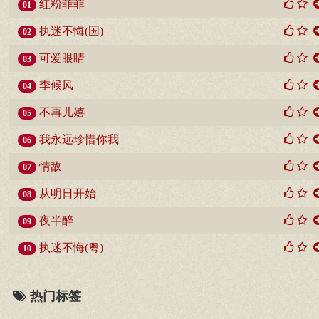
红粉菲菲
01
执迷不悔(国)
02
可爱眼睛
03
季候风
04
不再儿嬉
05
我永远珍惜你我
06
情敌
07
从明日开始
08
夜半醉
09
执迷不悔(粤)
10
热门标签