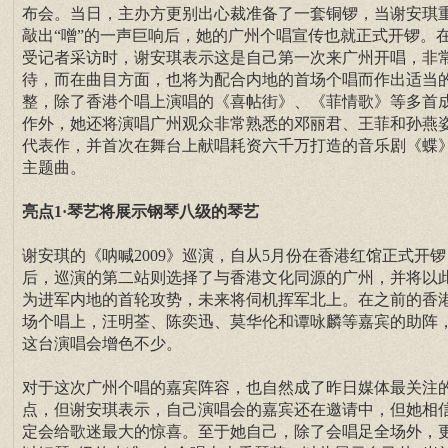
布会。当日，主办方更别出心裁准备了一套铜锣，当谢安琪
敲出“噌”的一声巨响后，她的广州个唱宣传也就正式开锣。
受记者采访时，谢安琪表示这是自己第一次来广州开唱，非
待，而在曲目方面，也将为配合内地的首场个唱而作出适当
整，除了香港个唱上演唱的《喜帖街》、《菲情歌》等多首
作外，她还将演唱广州观众非常熟悉的邓丽君、王菲和孙燕
代表作，并首次在舞台上献唱耗资六千万打造的音乐剧《蝶
主题曲。
亮点1·琴艺将展示钢琴八级的琴艺
谢安琪的《呐喊2009》巡演，自从5月份在香港红馆正式开锣
后，巡演的第二站则选择了与香港文化同源的广州，并将以
为进军内地的首轮攻势，未来将伺机挥军北上。在之前的香港
场个唱上，汪明荃、陈奕迅、莫华伦和谭咏麟等嘉宾的助阵
这台演唱会增色不少。
对于这次广州个唱的嘉宾阵容，也自然成了昨日媒体最关注
点，但谢安琪表示，自己演唱会的嘉宾还在邀请中，但她相
定会给歌迷最大的惊喜。至于她自己，除了会唱足全场外，