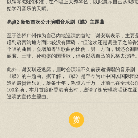
以钢琴8级的水准，在个唱上大秀琴艺，以此展示自己从6岁
始学习音乐的天赋。
亮点2·新歌首次公开演唱音乐剧《蝶》主题曲
至于选择广州作为自己内地巡演的首站，谢安琪表示，主要
虑到语言沟通方面比较没有障碍，“但这次还是调整了之前香
个唱的曲目，会增加粤语歌曲的比例，另一方面，我还会翻
丽君、王菲、孙燕姿的国语歌，但会以我自己的风格去演绎。
此外，谢安琪还透露，届时会演唱不久前获邀演唱的音乐剧
《蝶》的主题曲。据了解，《蝶》是至今为止中国以国际团
造的最贵音乐剧，筹备十年，耗资六千万，此前已在全球公
100多场，本月首度赴香港演出时，邀请了谢安琪演唱还在亚
巡演的宣传主题曲。
赏