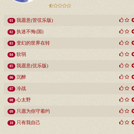
我愿意(管弦乐版)
01
执迷不悔(国)
02
变幻的世界在转
03
软弱
04
我愿意(弦乐版)
05
沉醉
06
冷战
07
心太野
08
只愿为你守着约
09
只有我自己
10