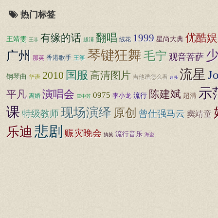
热门标签
优酷娱
有缘的话
翻唱
1999
王靖雯
星尚大典
超淸
绒花
王菲
琴键狂舞
广州
毛宁
观音菩萨
香港歌手
王筝
那英
流星
J
国服
2010
高清图片
钢琴曲
华语
吉他谱怎么看
超强
示
演唱会
陈建斌
平凡
0975
李小龙
流行
超清
离婚
雪中莲
课
现场演绎
原创
特级教师
曾仕强马云
窦靖童
悲剧
乐迪
赈灾晚会
流行音乐
搞笑
海盗