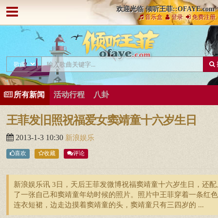
欢迎光临 倾听王菲::OFAYE.com
音乐盒
登录
免费注册
所有新闻
活动行程
八卦
王菲发旧照祝福爱女窦靖童十六岁生日
2013-1-3 10:30
新浪娱乐
喜欢
收藏
评论
新浪娱乐讯 3日，天后王菲发微博祝福窦靖童十六岁生日，还配
了一张自己和窦靖童年幼时候的照片。照片中王菲穿着一条红色
连衣短裙，边走边摸着窦靖童的头，窦靖童只有三四岁的 ...