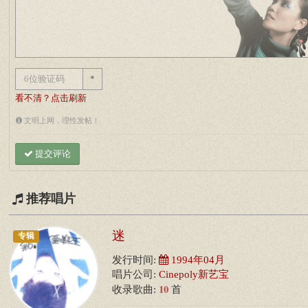
*
看不清？点击刷新
文明上网，理性发帖！
提交评论
推荐唱片
迷
专辑
发行时间:
1994年04月
唱片公司:
Cinepoly新艺宝
10
收录歌曲:
首