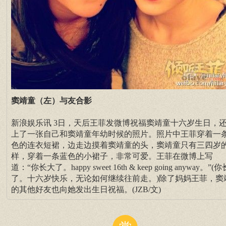
窦靖童（左）与友合影
新浪娱乐讯 3日，天后王菲发微博祝福窦靖童十六岁生日，
上了一张自己和窦靖童年幼时候的照片。照片中王菲穿着一
色的连衣短裙，边走边摸着窦靖童的头，窦靖童只有三四岁
样，穿着一条蓝色的小裙子，非常可爱。王菲在微博上写
道：“你长大了。happy sweet 16th & keep going anyway。”(
了。十六岁快乐，无论如何继续往前走。)除了妈妈王菲，窦
的其他好友也向她发出生日祝福。(JZB/文)