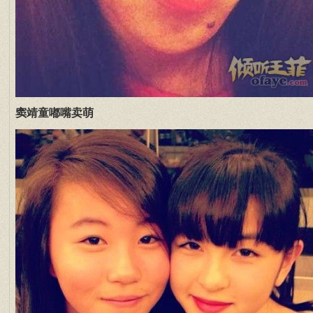
窦靖童嘟嘴卖萌