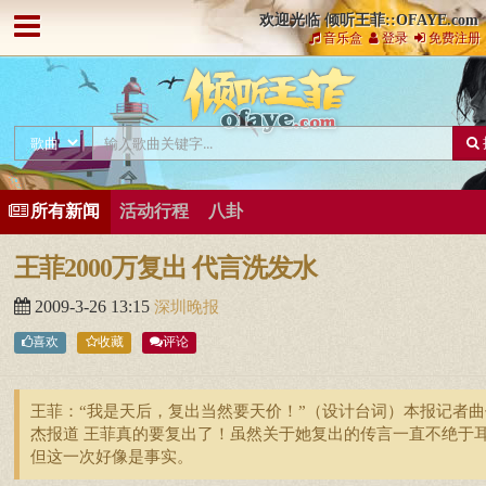
欢迎光临 倾听王菲::OFAYE.com
音乐盒
登录
免费注册
所有新闻
活动行程
八卦
王菲2000万复出 代言洗发水
2009-3-26 13:15
深圳晚报
喜欢
收藏
评论
王菲：“我是天后，复出当然要天价！”（设计台词）本报记者曲
杰报道 王菲真的要复出了！虽然关于她复出的传言一直不绝于
但这一次好像是事实。