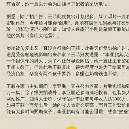
有否定，她一直以开会为由挂掉了记者的采访电话。
据悉，除了拍广告，王菲此次复出计划很多。除了唱片一直
密制作外，今年还可能会“触电”。此前有媒体拍到她与好友
玲一起和导演冯小刚吃饭，知情人透露冯小刚是希望王菲能
他的新片《唐山大地震》。
屡屡被传复出又一直没有行动的王菲，此番天价复出拍广告
道是受金融危机影响出来养家？王菲好友透露：“李亚鹏其实
一个很保守的男人，为了不让外界说闲话，他一直让王菲留
里相夫教子。但是此番王菲复出，很大程度也是为了给家里
经济负担，毕竟有两个孩子要养，多赚点奶粉钱也不错。”
王菲在家当主妇期间，李亚鹏一直在努力养家，片酬也增加到
万一集。除了投资拍戏外，李亚鹏还参与酒吧投资、包装新
网站推广。知情人士称，保守估计李亚鹏每年收入达3000万
如果王菲全面复出后，她的收入肯定会更高，而且工作繁忙
能有太多时间照顾孩子，李亚鹏就有可能会退居二线当“奶爸