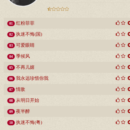
红粉菲菲
01
执迷不悔(国)
02
可爱眼睛
03
季候风
04
不再儿嬉
05
我永远珍惜你我
06
情敌
07
从明日开始
08
夜半醉
09
执迷不悔(粤)
10