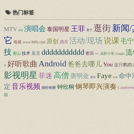
热门标签
逛街
新闻/
王菲
演唱会
MTV
泰国明星
普宁
韩国
它
活动/现场
说课
毛宁
原创
四月
电视
www.94fly.com
技
ddddddddddd
流
技术
吴京
密宗
密山
减数分裂
Couple
MV
Android
好听歌曲
爸爸去哪儿
You
这只鹦鹉
片
影视明星
高僧
Faye
菲迷
命中
唐明金
音乐
肖涵
音乐视频
钢琴即兴演奏
定
钟欣桐
婚纱相册
Cranberri
箱