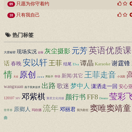
只愿为你守着约
09
只有我自己
10
热门标签
英语优质课
元芳
灰尘摄影
现场实况
大摆秘密
赵薇
安以轩
王菲
谭晶
谢霆锋
话
春晚
Karaoke
结尾
Elva
情
原创
王菲走音
....
新闻/其它
男歌手
华语
小沈阳
天后
出路
歌迷
梦中人
潇洒走一回
wangxuan
安心
燕子我来追求
莹彩
邓紫棋
FF8
颜行书
120107
MV
聚星文化传媒
Dreams
窦唯窦靖童
流年
原鄉人
邓丽君
玛欣德
致青春
我为歌狂
曲