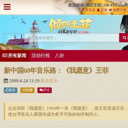
欢迎光临 倾听王菲::OFAYE.com
音乐盒
登录
免费注册
所有新闻
活动行程
八卦
新中国60年音乐路：《我愿意》王菲
2009-8-24 11:19
新浪音乐
喜欢
收藏
评论
点击试听《我愿意》1994年一首《我愿意》，使王菲变成天后
使台湾音乐人黄国伦成为炙手可热的创作制作人。