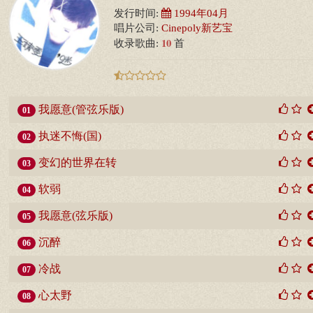
发行时间:
1994年04月
唱片公司:
Cinepoly新艺宝
10
收录歌曲:
首
我愿意(管弦乐版)
01
执迷不悔(国)
02
变幻的世界在转
03
软弱
04
我愿意(弦乐版)
05
沉醉
06
冷战
07
心太野
08